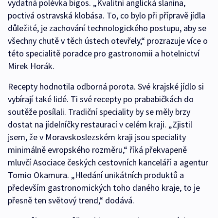
vydatná polévka bigos. „Kvalitní anglická slanina,
poctivá ostravská klobása. To, co bylo při přípravě jídla
důležité, je zachování technologického postupu, aby se
všechny chutě v těch ústech otevřely,“ prozrazuje více o
této specialitě poradce pro gastronomii a hotelnictví
Mirek Horák.
Recepty hodnotila odborná porota. Své krajské jídlo si
vybírají také lidé. Ti své recepty po prababičkách do
soutěže posílali. Tradiční speciality by se měly brzy
dostat na jídelníčky restaurací v celém kraji. „Zjistil
jsem, že v Moravskoslezském kraji jsou speciality
minimálně evropského rozměru,“ říká překvapeně
mluvčí Asociace českých cestovních kanceláří a agentur
Tomio Okamura. „Hledání unikátních produktů a
především gastronomických toho daného kraje, to je
přesně ten světový trend,“ dodává.