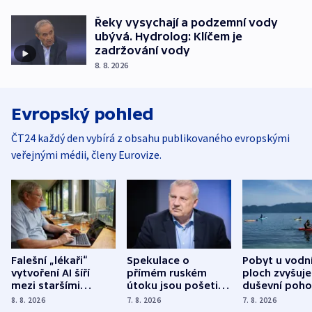
Řeky vysychají a podzemní vody
ubývá. Hydrolog: Klíčem je
zadržování vody
8. 8. 2026
Evropský pohled
ČT24 každý den vybírá z obsahu publikovaného evropskými
veřejnými médii, členy Eurovize.
Falešní „lékaři“
Spekulace o
Pobyt u vodn
vytvoření AI šíří
přímém ruském
ploch zvyšuje
mezi staršími
útoku jsou pošetilé,
duševní poho
Poláky nebezpečné
míní estonský
ukázala
8. 8. 2026
7. 8. 2026
7. 8. 2026
zdravotní rady
bezpečnostní
mezinárodní 