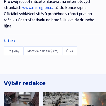
Pro svůj recept můžete hlasovat na internetových
stránkách
www.msregion.cz
až do konce srpna.
Oficiální vyhlášení vítězů proběhne v rámci prvního
ročníku Gastrofestivalu na hradě Hukvaldy druhého
října.
ŠTÍTKY
Regiony
Moravskoslezský kraj
ČT24
Výběr redakce