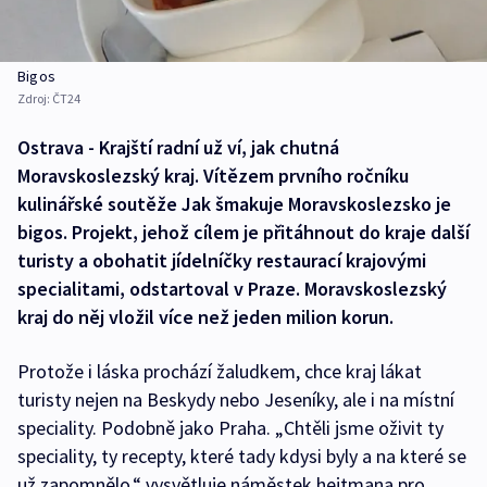
Bigos
Zdroj:
ČT24
Ostrava - Krajští radní už ví, jak chutná
Moravskoslezský kraj. Vítězem prvního ročníku
kulinářské soutěže Jak šmakuje Moravskoslezsko je
bigos. Projekt, jehož cílem je přitáhnout do kraje další
turisty a obohatit jídelníčky restaurací krajovými
specialitami, odstartoval v Praze. Moravskoslezský
kraj do něj vložil více než jeden milion korun.
Protože i láska prochází žaludkem, chce kraj lákat
turisty nejen na Beskydy nebo Jeseníky, ale i na místní
speciality. Podobně jako Praha. „Chtěli jsme oživit ty
speciality, ty recepty, které tady kdysi byly a na které se
už zapomnělo,“ vysvětluje náměstek hejtmana pro