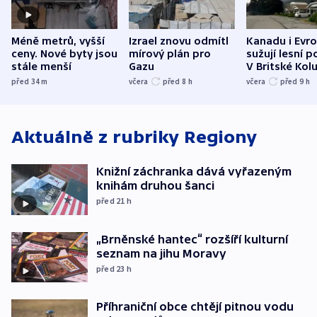
Méně metrů, vyšší
Izrael znovu odmítl
Kanadu i Evro
ceny. Nové byty jsou
mírový plán pro
sužují lesní p
stále menší
Gazu
V Britské Kol
evakuovali tis
před 34
m
včera
před 8
h
včera
před 9
h
Aktuálně z rubriky
Regiony
Knižní záchranka dává vyřazeným
knihám druhou šanci
před 21
h
„Brněnské hantec“ rozšíří kulturní
seznam na jihu Moravy
před 23
h
Příhraniční obce chtějí pitnou vodu