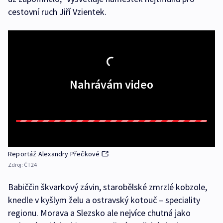
cestovní ruch Jiří Vzientek.
Nahrávám video
Reportáž Alexandry Přečkové
Zdroj:
ČT24
Babiččin škvarkový závin, starobělské zmrzlé kobzole,
knedle v kyšlym želu a ostravský kotouč – speciality
regionu. Morava a Slezsko ale nejvíce chutná jako