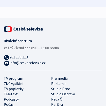
zdravotní rady
bezpečnostní
mezinárodní 
expert
Divácké centrum
každý všední den:
8:00—16:00 hodin
261 136 113
info@ceskatelevize.cz
TV program
Pro média
Živé vysílání
Reklama
TV poplatky
Studio Brno
Teletext
Studio Ostrava
Podcasty
Rada ČT
Počasí
Kariéra