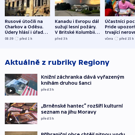
Rusové útočili na
Kanadu i Evropu dál
Účastníci po
Charkov a Oděsu.
sužují lesní požáry.
Pride upozorň
Údery hlásí i úřady v
V Britské Kolumbii
trvající nerov
Bělgorodu
evakuovali tisíce lidí
společensko
08:39
před 1
h
před 3
h
včera
před 15
h
atmosféru
Aktuálně z rubriky
Regiony
Knižní záchranka dává vyřazeným
knihám druhou šanci
před 3
h
„Brněnské hantec“ rozšíří kulturní
seznam na jihu Moravy
před 5
h
Příhraniční obce chtějí pitnou vodu