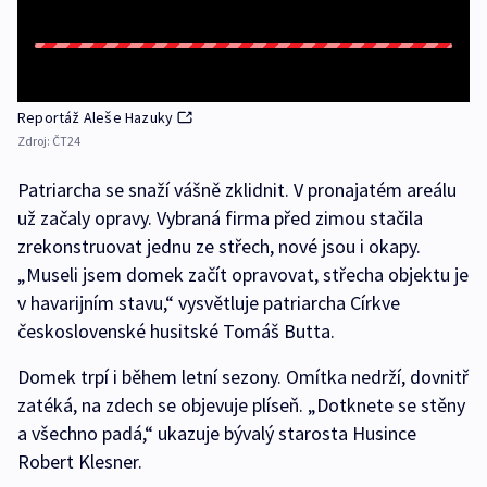
Reportáž Aleše Hazuky
Zdroj:
ČT24
Patriarcha se snaží vášně zklidnit. V pronajatém areálu
už začaly opravy. Vybraná firma před zimou stačila
zrekonstruovat jednu ze střech, nové jsou i okapy.
„Museli jsem domek začít opravovat, střecha objektu je
v havarijním stavu,“ vysvětluje patriarcha Církve
československé husitské Tomáš Butta.
Domek trpí i během letní sezony. Omítka nedrží, dovnitř
zatéká, na zdech se objevuje plíseň. „Dotknete se stěny
a všechno padá,“ ukazuje bývalý starosta Husince
Robert Klesner.