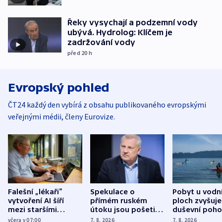
Řeky vysychají a podzemní vody
ubývá. Hydrolog: Klíčem je
zadržování vody
před 20
h
Evropský pohled
ČT24 každý den vybírá z obsahu publikovaného evropskými
veřejnými médii, členy Eurovize.
Falešní „lékaři“
Spekulace o
Pobyt u vodn
vytvoření AI šíří
přímém ruském
ploch zvyšuje
mezi staršími
útoku jsou pošetilé,
duševní poho
Poláky nebezpečné
míní estonský
ukázala
včera v 07:00
7. 8. 2026
7. 8. 2026