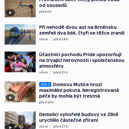
od sousedů
před 6
h
Při nehodě dvou aut na Brněnsku
zemřeli dva lidé, čtyři se těžce zranili
včera
před 14
h
Účastníci pochodu Pride upozorňují
na trvající nerovnosti i společenskou
atmosféru
včera
před 15
h
Domovu Mutice hrozí
VIDEO
maximální pokuta. Neregistrovaná
péče by mohla být trestná
před 16
h
Demolici vyhořelé budovy ve Zlíně
urychlilo částečné zřícení
včera
před 17
h