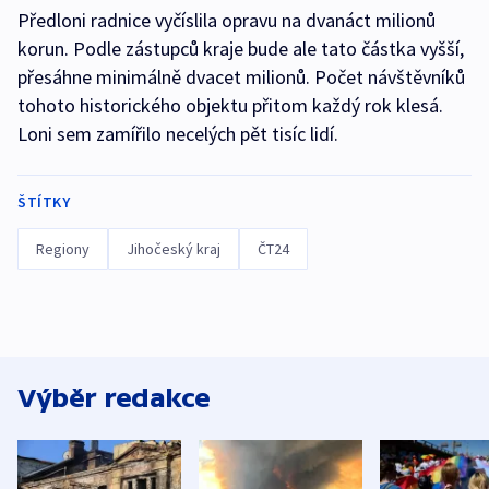
Předloni radnice vyčíslila opravu na dvanáct milionů
korun. Podle zástupců kraje bude ale tato částka vyšší,
přesáhne minimálně dvacet milionů. Počet návštěvníků
tohoto historického objektu přitom každý rok klesá.
Loni sem zamířilo necelých pět tisíc lidí.
ŠTÍTKY
Regiony
Jihočeský kraj
ČT24
Výběr redakce