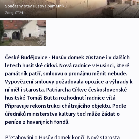
Současný stav Husova památníku
Zdroj:
ČT24
České Budějovice - Husův domek zůstane i v dalších
letech husitské církvi. Nová radnice v Husinci, které
památník patří, smlouvu o pronájmu měnit nebude.
Vypovězení smlouvy požadovala opozice a výhrady k
ní měl i starosta. Patriarcha Církve československé
husitské Tomáš Butta rozhodnutí radnice vítá.
Připravuje rekonstrukci chátrajícího objektu. Podle
úředníků ministerstva kultury teď může žádat o
peníze z havarijních fondů.
Přetahování o Husův domek končí. Nový starosta