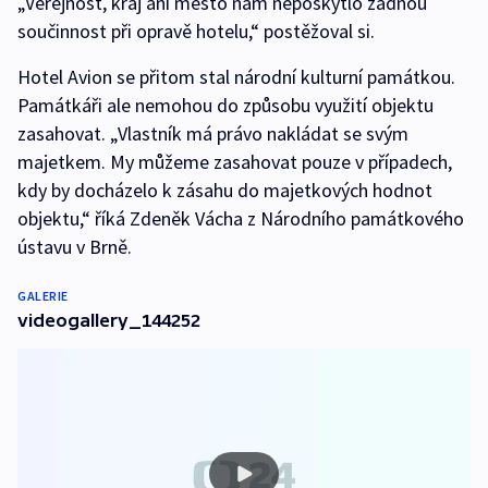
„Veřejnost, kraj ani město nám neposkytlo žádnou
součinnost při opravě hotelu,“ postěžoval si.
Hotel Avion se přitom stal národní kulturní památkou.
Památkáři ale nemohou do způsobu využití objektu
zasahovat. „Vlastník má právo nakládat se svým
majetkem. My můžeme zasahovat pouze v případech,
kdy by docházelo k zásahu do majetkových hodnot
objektu,“ říká Zdeněk Vácha z Národního památkového
ústavu v Brně.
GALERIE
videogallery_144252