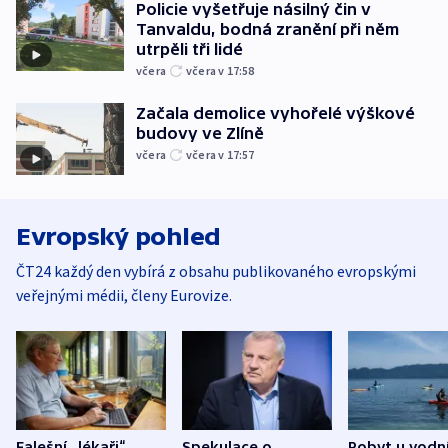
Policie vyšetřuje násilný čin v
Tanvaldu, bodná zranění při něm
utrpěli tři lidé
včera
včera v 17:58
Začala demolice vyhořelé výškové
budovy ve Zlíně
včera
včera v 17:57
Evropský pohled
ČT24 každý den vybírá z obsahu publikovaného evropskými
veřejnými médii, členy Eurovize.
Falešní „lékaři“
Spekulace o
Pobyt u vodn