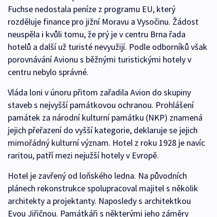
Fuchse nedostala peníze z programu EU, který
rozděluje finance pro jižní Moravu a Vysočinu. Žádost
neuspěla i kvůli tomu, že prý je v centru Brna řada
hotelů a další už turisté nevyužijí. Podle odborníků však
porovnávání Avionu s běžnými turistickými hotely v
centru nebylo správné.
Vláda loni v únoru přitom zařadila Avion do skupiny
staveb s nejvyšší památkovou ochranou. Prohlášení
památek za národní kulturní památku (NKP) znamená
jejich přeřazení do vyšší kategorie, deklaruje se jejich
mimořádný kulturní význam. Hotel z roku 1928 je navíc
raritou, patří mezi nejužší hotely v Evropě.
Hotel je zavřený od loňského ledna. Na původních
plánech rekonstrukce spolupracoval majitel s několik
architekty a projektanty. Naposledy s architektkou
Evou Jiřičnou. Památkáři s některými jeho záměry