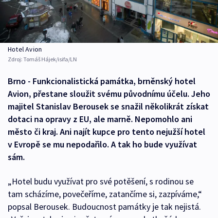
Hotel Avion
Zdroj:
Tomáš Hájek/isifa/LN
Brno - Funkcionalistická památka, brněnský hotel
Avion, přestane sloužit svému původnímu účelu. Jeho
majitel Stanislav Berousek se snažil několikrát získat
dotaci na opravy z EU, ale marně. Nepomohlo ani
město či kraj. Ani najít kupce pro tento nejužší hotel
v Evropě se mu nepodařilo. A tak ho bude využívat
sám.
„Hotel budu využívat pro své potěšení, s rodinou se
tam scházíme, povečeříme, zatančíme si, zazpíváme,“
popsal Berousek. Budoucnost památky je tak nejistá.