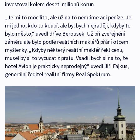
investoval kolem deseti milionů korun.
„Je mi to moc líto, ale už na to nemáme ani peníze. Je
mi jedno, kdo to koupí, ale byl bych nejraději, kdyby to
bylo město,“ uvedl dříve Berousek. Už při zveřejnění
záměru ale bylo podle realitních makléřů přání otcem
myšlenky. „Kdyby některý realitní makléř řekl cenu,
musel by si to vycucat z prstu. Vsadil bych si na to, že
hotel Avion je prakticky neprodejný,“ uvedl Jiří Fajkus,
generální ředitel realitní firmy Real Spektrum.