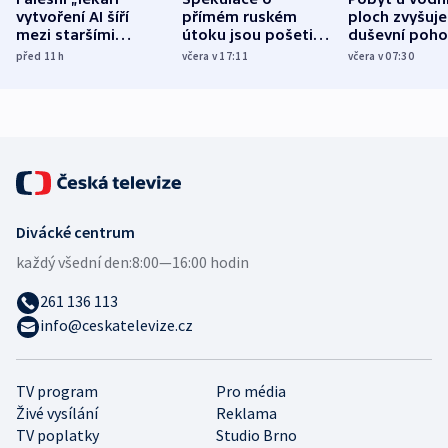
vytvoření AI šíří
přímém ruském
ploch zvyšuje
mezi staršími
útoku jsou pošetilé,
duševní poho
Poláky nebezpečné
míní estonský
ukázala
před 11
h
včera v 17:11
včera v 07:30
zdravotní rady
bezpečnostní
mezinárodní 
expert
Divácké centrum
každý všední den:
8:00—16:00 hodin
261 136 113
info@ceskatelevize.cz
TV program
Pro média
Živé vysílání
Reklama
TV poplatky
Studio Brno