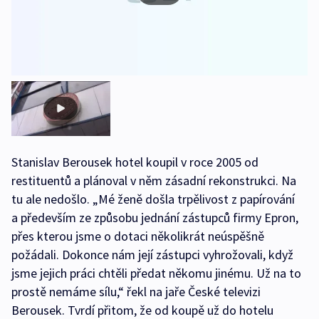
Stanislav Berousek hotel koupil v roce 2005 od
restituentů a plánoval v něm zásadní rekonstrukci. Na
tu ale nedošlo. „Mé ženě došla trpělivost z papírování
a především ze způsobu jednání zástupců firmy Epron,
přes kterou jsme o dotaci několikrát neúspěšně
požádali. Dokonce nám její zástupci vyhrožovali, když
jsme jejich práci chtěli předat někomu jinému. Už na to
prostě nemáme sílu,“ řekl na jaře České televizi
Berousek. Tvrdí přitom, že od koupě už do hotelu