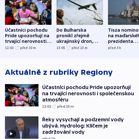
Účastníci pochodu
Do Bulharska
Tisza nomino
Pride upozorňují na
pronikl zřejmě
na maďarské
trvající nerovnosti i
ukrajinský dron,
prezidenta
společenskou
explodoval kilometr
bývalého šéf
12:02
před 10
m
13:05
před 23
m
před 3
h
atmosféru
od plynovodu
nejvyššího s
Aktuálně z rubriky
Regiony
Účastníci pochodu Pride upozorňují
na trvající nerovnosti i společenskou
atmosféru
12:02
před 10
m
Řeky vysychají a podzemní vody
ubývá. Hydrolog: Klíčem je
zadržování vody
před 2
h