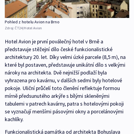
Pohled z hotelu Avion na Brno
Zdroj:
ČT24/Hotel Avion
Hotel Avion je první poválečný hotel v Brně a
představuje stěžejní dílo české funkcionalistické
architektury 20. let. Díky velmi úzké parcele (8,5 m), na
které byl postaven, představuje unikátní dílo s velkými
nároky na architekta. Dvě nejnižší podlaží byla
vyhrazena pro kavárnu, v dalších sedmi byly hotelové
pokoje. Uliční průčelí toto členění reflektuje formou
mírně předsunutého arkýře s bílými skleněnými
tabulemi v patrech kavárny, patra s hotelovými pokoji
se vyznačují menšími pásovými okny a porcelánovými
kachlíky.
Funkcionalistická památka od architekta Bohuslava