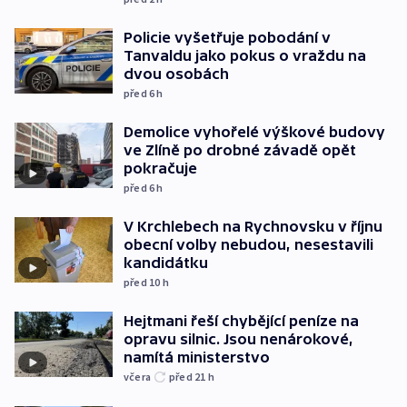
Policie vyšetřuje pobodání v
Tanvaldu jako pokus o vraždu na
dvou osobách
před 6
h
Demolice vyhořelé výškové budovy
ve Zlíně po drobné závadě opět
pokračuje
před 6
h
V Krchlebech na Rychnovsku v říjnu
obecní volby nebudou, nesestavili
kandidátku
před 10
h
Hejtmani řeší chybějící peníze na
opravu silnic. Jsou nenárokové,
namítá ministerstvo
včera
před 21
h