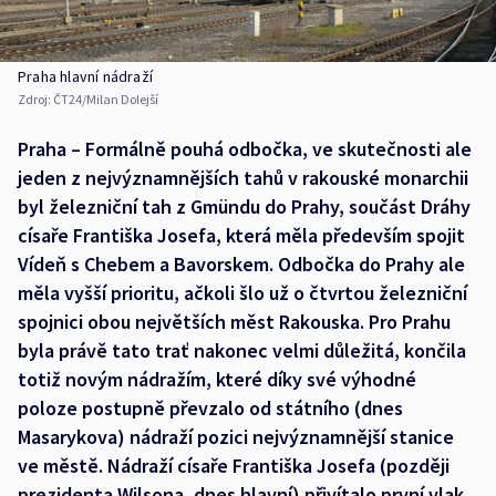
Praha hlavní nádraží
Zdroj:
ČT24/Milan Dolejší
Praha – Formálně pouhá odbočka, ve skutečnosti ale
jeden z nejvýznamnějších tahů v rakouské monarchii
byl železniční tah z Gmündu do Prahy, součást Dráhy
císaře Františka Josefa, která měla především spojit
Vídeň s Chebem a Bavorskem. Odbočka do Prahy ale
měla vyšší prioritu, ačkoli šlo už o čtvrtou železniční
spojnici obou největších měst Rakouska. Pro Prahu
byla právě tato trať nakonec velmi důležitá, končila
totiž novým nádražím, které díky své výhodné
poloze postupně převzalo od státního (dnes
Masarykova) nádraží pozici nejvýznamnější stanice
ve městě. Nádraží císaře Františka Josefa (později
prezidenta Wilsona, dnes hlavní) přivítalo první vlak