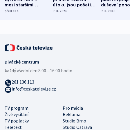
mezi staršími
útoku jsou pošetilé,
duševní poho
Poláky nebezpečné
míní estonský
ukázala
před 18
h
7. 8. 2026
7. 8. 2026
zdravotní rady
bezpečnostní
mezinárodní 
expert
Divácké centrum
každý všední den:
8:00—16:00 hodin
261 136 113
info@ceskatelevize.cz
TV program
Pro média
Živé vysílání
Reklama
TV poplatky
Studio Brno
Teletext
Studio Ostrava