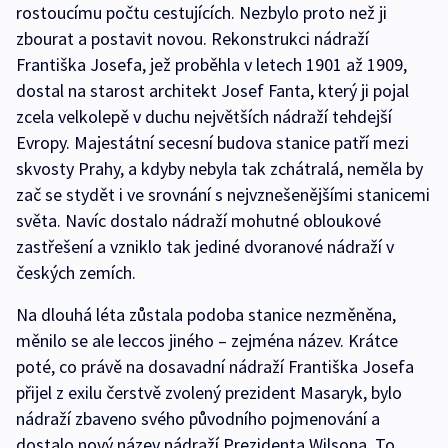
rostoucímu počtu cestujících. Nezbylo proto než ji
zbourat a postavit novou. Rekonstrukci nádraží
Františka Josefa, jež proběhla v letech 1901 až 1909,
dostal na starost architekt Josef Fanta, který ji pojal
zcela velkolepě v duchu největších nádraží tehdejší
Evropy. Majestátní secesní budova stanice patří mezi
skvosty Prahy, a kdyby nebyla tak zchátralá, neměla by
zač se stydět i ve srovnání s nejvznešenějšími stanicemi
světa. Navíc dostalo nádraží mohutné obloukové
zastřešení a vzniklo tak jediné dvoranové nádraží v
českých zemích.
Na dlouhá léta zůstala podoba stanice nezměněna,
měnilo se ale leccos jiného – zejména název. Krátce
poté, co právě na dosavadní nádraží Františka Josefa
přijel z exilu čerstvě zvolený prezident Masaryk, bylo
nádraží zbaveno svého původního pojmenování a
dostalo nový název nádraží Prezidenta Wilsona. To