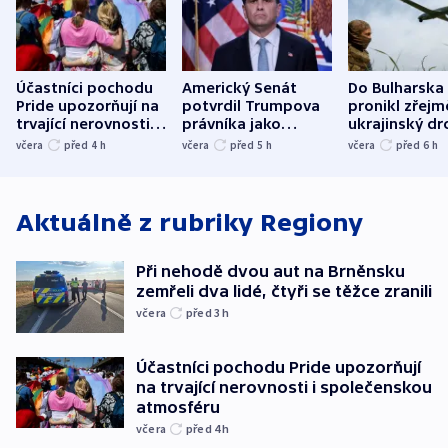
Účastníci pochodu
Americký Senát
Do Bulharska
Pride upozorňují na
potvrdil Trumpova
pronikl zřejm
trvající nerovnosti i
právníka jako
ukrajinský dr
společenskou
ministra
explodoval k
včera
před 4
h
včera
před 5
h
včera
před 6
h
atmosféru
spravedlnosti
od plynovod
Aktuálně z rubriky
Regiony
Při nehodě dvou aut na Brněnsku
zemřeli dva lidé, čtyři se těžce zranili
včera
před 3
h
Účastníci pochodu Pride upozorňují
na trvající nerovnosti i společenskou
atmosféru
včera
před 4
h