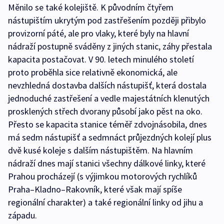
Měnilo se také kolejiště. K původním čtyřem
nástupištím ukrytým pod zastřešením později přibylo
provizorní páté, ale pro vlaky, které byly na hlavní
nádraží postupně sváděny z jiných stanic, záhy přestala
kapacita postačovat. V 90. letech minulého století
proto proběhla sice relativně ekonomická, ale
nevzhledná dostavba dalších nástupišť, která dostala
jednoduché zastřešení a vedle majestátních klenutých
prosklených střech dvorany působí jako pěst na oko.
Přesto se kapacita stanice téměř zdvojnásobila, dnes
má sedm nástupišť a sedmnáct průjezdných kolejí plus
dvě kusé koleje s dalším nástupištěm. Na hlavním
nádraží dnes mají stanici všechny dálkové linky, které
Prahou procházejí (s výjimkou motorových rychlíků
Praha–Kladno–Rakovník, které však mají spíše
regionální charakter) a také regionální linky od jihu a
západu.