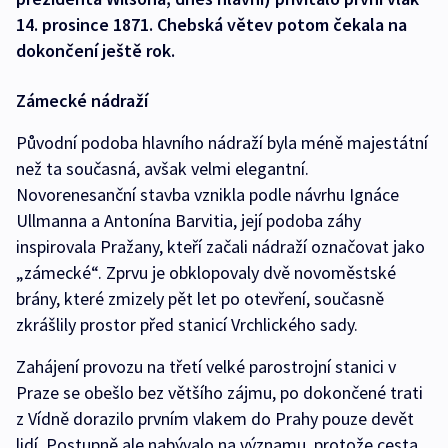
14. prosince 1871. Chebská větev potom čekala na
dokončení ještě rok.
Zámecké nádraží
Původní podoba hlavního nádraží byla méně majestátní
než ta současná, avšak velmi elegantní.
Novorenesanční stavba vznikla podle návrhu Ignáce
Ullmanna a Antonína Barvitia, její podoba záhy
inspirovala Pražany, kteří začali nádraží označovat jako
„zámecké“. Zprvu je obklopovaly dvě novoměstské
brány, které zmizely pět let po otevření, současně
zkrášlily prostor před stanicí Vrchlického sady.
Zahájení provozu na třetí velké parostrojní stanici v
Praze se obešlo bez většího zájmu, po dokončené trati
z Vídně dorazilo prvním vlakem do Prahy pouze devět
lidí. Postupně ale nabývalo na významu, protože cesta