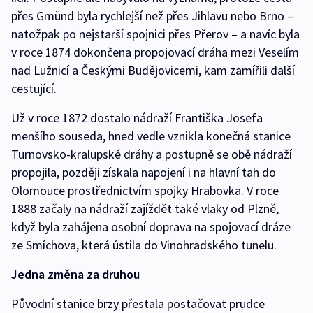
přes Gmünd byla rychlejší než přes Jihlavu nebo Brno –
natožpak po nejstarší spojnici přes Přerov – a navíc byla
v roce 1874 dokončena propojovací dráha mezi Veselím
nad Lužnicí a Českými Budějovicemi, kam zamířili další
cestující.
Už v roce 1872 dostalo nádraží Františka Josefa
menšího souseda, hned vedle vznikla konečná stanice
Turnovsko-kralupské dráhy a postupně se obě nádraží
propojila, později získala napojení i na hlavní tah do
Olomouce prostřednictvím spojky Hrabovka. V roce
1888 začaly na nádraží zajíždět také vlaky od Plzně,
když byla zahájena osobní doprava na spojovací dráze
ze Smíchova, která ústila do Vinohradského tunelu.
Jedna změna za druhou
Původní stanice brzy přestala postačovat prudce