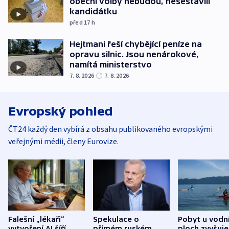
obecní volby nebudou, nesestavili
kandidátku
před 17
h
Hejtmani řeší chybějící peníze na
opravu silnic. Jsou nenárokové,
namítá ministerstvo
7. 8. 2026
7. 8. 2026
Evropský pohled
ČT24 každý den vybírá z obsahu publikovaného evropskými
veřejnými médii, členy Eurovize.
Falešní „lékaři“
Spekulace o
Pobyt u vodn
vytvoření AI šíří
přímém ruském
ploch zvyšuje