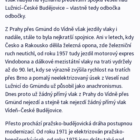
Lužnicí–České Budějovice – vlastně tedy odbočka
odbočky.
Z Prahy přes Gmünd do Vídně však jezdily vlaky i
nadále, stále to byla nejkratší spojnice. Ani v letech, kdy
Česko a Rakousko dělila železná opona, zde železniční
ruch neutichl, od roku 1957 tudy jezdil motorový expres
Vindobona a dálkové mezistátní vlaky na trati vydržely
až do 90. let, kdy se výrazně zvýšila rychlost na tratích
přes Brno a pomalý neelektrizovaný úsek z Veselí nad
Lužnicí do Gmündu už působil jako anachronismus.
Dnes proto už žádný přímý vlak z Prahy do Vídně přes
Gmünd nejezdí a stejně tak nejezdí žádný přímý vlak
Vídeň–České Budějovice.
Přesto prochází pražsko-budějovická dráha postupnou
modernizací. Od roku 1971 je elektrizován pražsko-
benešovský úsek, od roku 1975 jsou dráty také nad