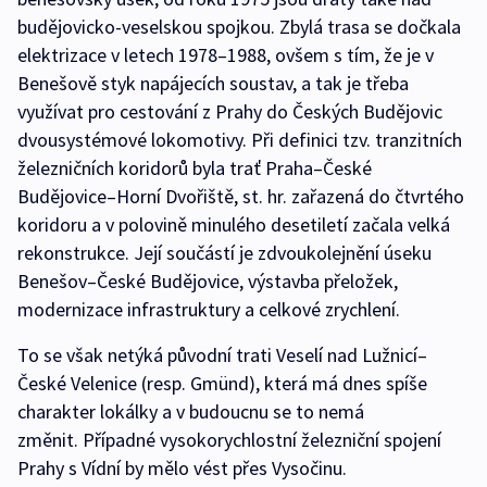
budějovicko-veselskou spojkou. Zbylá trasa se dočkala
elektrizace v letech 1978–1988, ovšem s tím, že je v
Benešově styk napájecích soustav, a tak je třeba
využívat pro cestování z Prahy do Českých Budějovic
dvousystémové lokomotivy. Při definici tzv. tranzitních
železničních koridorů byla trať Praha–České
Budějovice–Horní Dvořiště, st. hr. zařazená do čtvrtého
koridoru a v polovině minulého desetiletí začala velká
rekonstrukce. Její součástí je zdvoukolejnění úseku
Benešov–České Budějovice, výstavba přeložek,
modernizace infrastruktury a celkové zrychlení.
To se však netýká původní trati Veselí nad Lužnicí–
České Velenice (resp. Gmünd), která má dnes spíše
charakter lokálky a v budoucnu se to nemá
změnit. Případné vysokorychlostní železniční spojení
Prahy s Vídní by mělo vést přes Vysočinu.