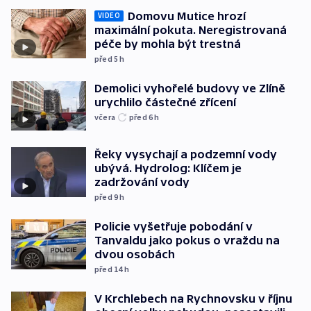
Domovu Mutice hrozí
VIDEO
maximální pokuta. Neregistrovaná
péče by mohla být trestná
před 5
h
Demolici vyhořelé budovy ve Zlíně
urychlilo částečné zřícení
včera
před 6
h
Řeky vysychají a podzemní vody
ubývá. Hydrolog: Klíčem je
zadržování vody
před 9
h
Policie vyšetřuje pobodání v
Tanvaldu jako pokus o vraždu na
dvou osobách
před 14
h
V Krchlebech na Rychnovsku v říjnu