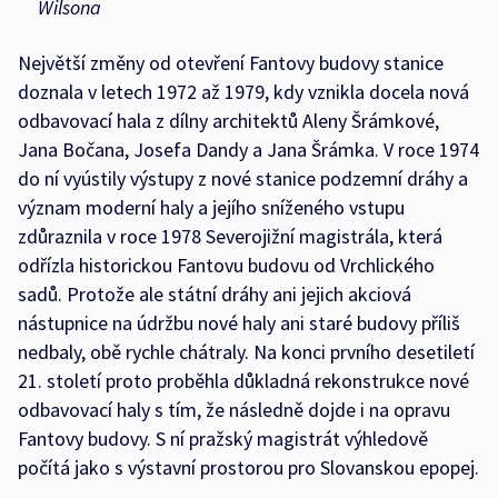
Wilsona
Největší změny od otevření Fantovy budovy stanice
doznala v letech 1972 až 1979, kdy vznikla docela nová
odbavovací hala z dílny architektů Aleny Šrámkové,
Jana Bočana, Josefa Dandy a Jana Šrámka. V roce 1974
do ní vyústily výstupy z nové stanice podzemní dráhy a
význam moderní haly a jejího sníženého vstupu
zdůraznila v roce 1978 Severojižní magistrála, která
odřízla historickou Fantovu budovu od Vrchlického
sadů. Protože ale státní dráhy ani jejich akciová
nástupnice na údržbu nové haly ani staré budovy příliš
nedbaly, obě rychle chátraly. Na konci prvního desetiletí
21. století proto proběhla důkladná rekonstrukce nové
odbavovací haly s tím, že následně dojde i na opravu
Fantovy budovy. S ní pražský magistrát výhledově
počítá jako s výstavní prostorou pro Slovanskou epopej.