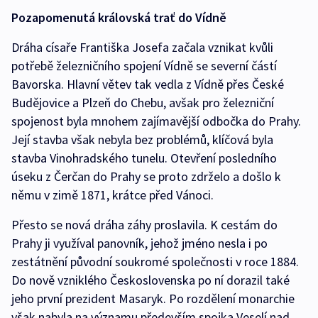
Pozapomenutá královská trať do Vídně
Dráha císaře Františka Josefa začala vznikat kvůli
potřebě železničního spojení Vídně se severní částí
Bavorska. Hlavní větev tak vedla z Vídně přes České
Budějovice a Plzeň do Chebu, avšak pro železniční
spojenost byla mnohem zajímavější odbočka do Prahy.
Její stavba však nebyla bez problémů, klíčová byla
stavba Vinohradského tunelu. Otevření posledního
úseku z Čerčan do Prahy se proto zdrželo a došlo k
němu v zimě 1871, krátce před Vánoci.
Přesto se nová dráha záhy proslavila. K cestám do
Prahy ji využíval panovník, jehož jméno nesla i po
zestátnění původní soukromé společnosti v roce 1884.
Do nově vzniklého Československa po ní dorazil také
jeho první prezident Masaryk. Po rozdělení monarchie
však nabyla na významu především spojka Veselí nad