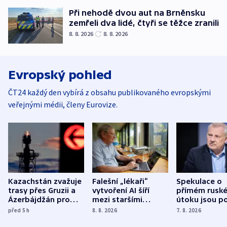
Při nehodě dvou aut na Brněnsku
zemřeli dva lidé, čtyři se těžce zranili
8. 8. 2026
8. 8. 2026
Evropský pohled
ČT24 každý den vybírá z obsahu publikovaného evropskými
veřejnými médii, členy Eurovize.
Kazachstán zvažuje
Falešní „lékaři“
Spekulace o
trasy přes Gruzii a
vytvoření AI šíří
přímém rusk
Ázerbájdžán pro
mezi staršími
útoku jsou po
vývoz ropy do
Poláky nebezpečné
míní estonsk
před 5
h
8. 8. 2026
7. 8. 2026
Evropy
zdravotní rady
bezpečnostn