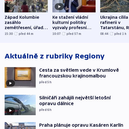
Západ Kolumbie
Ke stažení vládní
Ukrajina cílila
zasáhlo
kulturní politiky
rafinerii v
zemětřesení, úřady
vyzvaly profesní
Tatarstánu, 
hlásí přes sto obětí
organizace, spolky i
útočilo na mě
15:30
před 44
m
10:07
před 57
m
08:44
před 1
h
odbory
benzinky či s
WHO
Aktuálně z rubriky
Regiony
Cesta za světlem vede v Krumlově
francouzskou krajinomalbou
před 5
h
Silničáři zahájili největší letošní
opravu dálnice
před 6
h
Praha plánuje opravu Kasáren Karlín