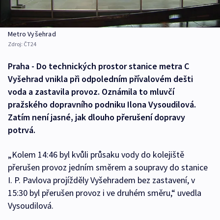
Metro Vyšehrad
Zdroj:
ČT24
Praha - Do technických prostor stanice metra C
Vyšehrad vnikla při odpoledním přívalovém dešti
voda a zastavila provoz. Oznámila to mluvčí
pražského dopravního podniku Ilona Vysoudilová.
Zatím není jasné, jak dlouho přerušení dopravy
potrvá.
„Kolem 14:46 byl kvůli průsaku vody do kolejiště
přerušen provoz jedním směrem a soupravy do stanice
I. P. Pavlova projížděly Vyšehradem bez zastavení, v
15:30 byl přerušen provoz i ve druhém směru,“ uvedla
Vysoudilová.