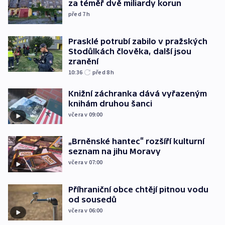
za téměř dvě miliardy korun
před 7
h
Prasklé potrubí zabilo v pražských
Stodůlkách člověka, další jsou
zranění
10:36
před 8
h
Knižní záchranka dává vyřazeným
knihám druhou šanci
včera v 09:00
„Brněnské hantec“ rozšíří kulturní
seznam na jihu Moravy
včera v 07:00
Příhraniční obce chtějí pitnou vodu
od sousedů
včera v 06:00