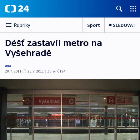
Sport
SLEDOVAT
Rubriky
Déšť zastavil metro na
Vyšehradě
ana
20. 7. 2011
20. 7. 2011
|
Zdroj:
ČT24