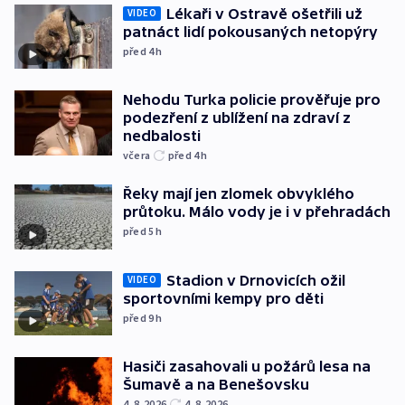
Lékaři v Ostravě ošetřili už
VIDEO
patnáct lidí pokousaných netopýry
před 4
h
Nehodu Turka policie prověřuje pro
podezření z ublížení na zdraví z
nedbalosti
včera
před 4
h
Řeky mají jen zlomek obvyklého
průtoku. Málo vody je i v přehradách
před 5
h
Stadion v Drnovicích ožil
VIDEO
sportovními kempy pro děti
před 9
h
Hasiči zasahovali u požárů lesa na
Šumavě a na Benešovsku
4. 8. 2026
4. 8. 2026