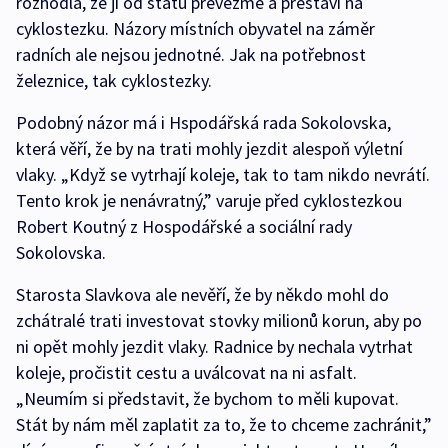
rozhodla, že ji od státu převezme a přestaví na
cyklostezku. Názory místních obyvatel na záměr
radních ale nejsou jednotné. Jak na potřebnost
železnice, tak cyklostezky.
Podobný názor má i Hspodářská rada Sokolovska,
která věří, že by na trati mohly jezdit alespoň výletní
vlaky. „Když se vytrhají koleje, tak to tam nikdo nevrátí.
Tento krok je nenávratný,” varuje před cyklostezkou
Robert Koutný z Hospodářské a sociální rady
Sokolovska.
Starosta Slavkova ale nevěří, že by někdo mohl do
zchátralé trati investovat stovky milionů korun, aby po
ni opět mohly jezdit vlaky. Radnice by nechala vytrhat
koleje, pročistit cestu a uválcovat na ni asfalt.
„Neumím si představit, že bychom to měli kupovat.
Stát by nám měl zaplatit za to, že to chceme zachránit,”