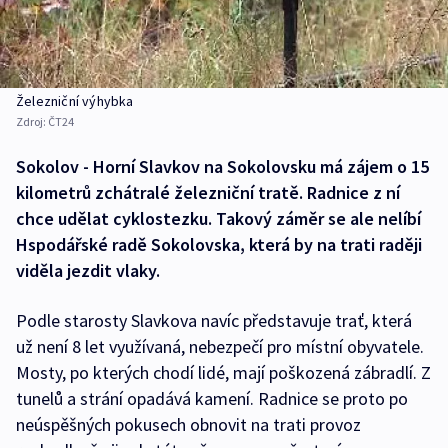
Železniční výhybka
Zdroj:
ČT24
Sokolov - Horní Slavkov na Sokolovsku má zájem o 15
kilometrů zchátralé železniční tratě. Radnice z ní
chce udělat cyklostezku. Takový záměr se ale nelíbí
Hspodářské radě Sokolovska, která by na trati raději
viděla jezdit vlaky.
Podle starosty Slavkova navíc představuje trať, která
už není 8 let využívaná, nebezpečí pro místní obyvatele.
Mosty, po kterých chodí lidé, mají poškozená zábradlí. Z
tunelů a strání opadává kamení. Radnice se proto po
neúspěšných pokusech obnovit na trati provoz