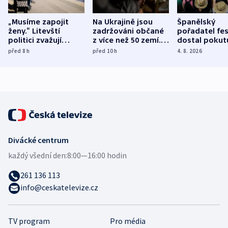
„Musíme zapojit
Na Ukrajině jsou
Španělský
ženy.“ Litevští
zadržováni občané
pořadatel fes
politici zvažují
z více než 50 zemí.
dostal pokut
dohodu o
Bojovali na straně
nekalé prakti
před 8
h
před 10
h
4. 8. 2026
demografii
Ruska
Divácké centrum
každý všední den:
8:00—16:00 hodin
261 136 113
info@ceskatelevize.cz
TV program
Pro média