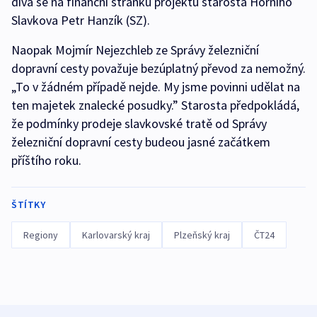
dívá se na finanční stránku projektu starosta Horního
Slavkova Petr Hanzík (SZ).
Naopak Mojmír Nejezchleb ze Správy železniční
dopravní cesty považuje bezúplatný převod za nemožný.
„To v žádném případě nejde. My jsme povinni udělat na
ten majetek znalecké posudky.” Starosta předpokládá,
že podmínky prodeje slavkovské tratě od Správy
železniční dopravní cesty budeou jasné začátkem
příštího roku.
ŠTÍTKY
Regiony
Karlovarský kraj
Plzeňský kraj
ČT24