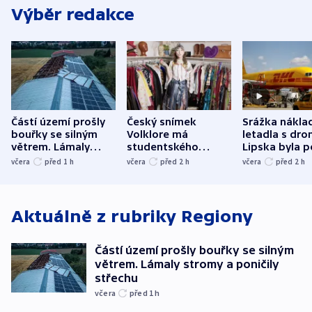
Výběr redakce
Částí území prošly
Český snímek
Srážka nákla
bouřky se silným
Volklore má
letadla s dr
větrem. Lámaly
studentského
Lipska byla p
stromy a poničily
Oscara, zabojuje o
německého mi
včera
před 1
h
včera
před 2
h
včera
před 2
h
střechu
cenu za krátký film
hybridní útok
Aktuálně z rubriky
Regiony
Částí území prošly bouřky se silným
větrem. Lámaly stromy a poničily
střechu
včera
před 1
h