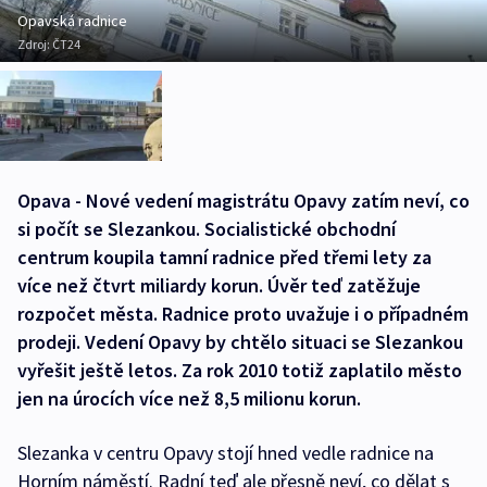
Opavská radnice
Zdroj:
ČT24
Opava - Nové vedení magistrátu Opavy zatím neví, co
si počít se Slezankou. Socialistické obchodní
centrum koupila tamní radnice před třemi lety za
více než čtvrt miliardy korun. Úvěr teď zatěžuje
rozpočet města. Radnice proto uvažuje i o případném
prodeji. Vedení Opavy by chtělo situaci se Slezankou
vyřešit ještě letos. Za rok 2010 totiž zaplatilo město
jen na úrocích více než 8,5 milionu korun.
Slezanka v centru Opavy stojí hned vedle radnice na
Horním náměstí. Radní teď ale přesně neví, co dělat s