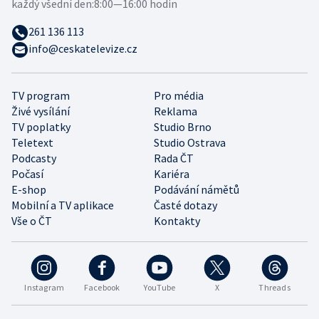
každý všední den:
8:00—16:00 hodin
261 136 113
info@ceskatelevize.cz
TV program
Pro média
Živé vysílání
Reklama
TV poplatky
Studio Brno
Teletext
Studio Ostrava
Podcasty
Rada ČT
Počasí
Kariéra
E-shop
Podávání námětů
Mobilní a TV aplikace
Časté dotazy
Vše o ČT
Kontakty
Instagram
Facebook
YouTube
X
Threads