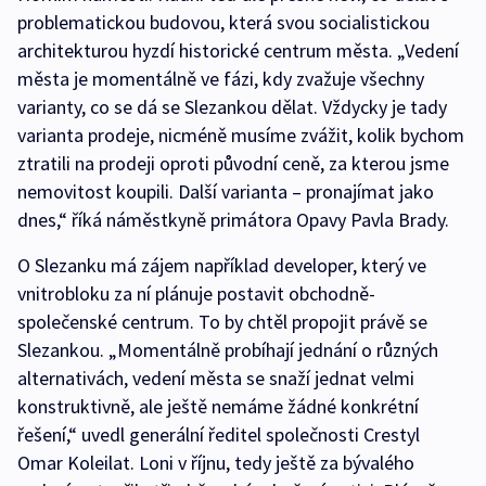
problematickou budovou, která svou socialistickou
architekturou hyzdí historické centrum města. „Vedení
města je momentálně ve fázi, kdy zvažuje všechny
varianty, co se dá se Slezankou dělat. Vždycky je tady
varianta prodeje, nicméně musíme zvážit, kolik bychom
ztratili na prodeji oproti původní ceně, za kterou jsme
nemovitost koupili. Další varianta – pronajímat jako
dnes,“ říká náměstkyně primátora Opavy Pavla Brady.
O Slezanku má zájem například developer, který ve
vnitrobloku za ní plánuje postavit obchodně-
společenské centrum. To by chtěl propojit právě se
Slezankou. „Momentálně probíhají jednání o různých
alternativách, vedení města se snaží jednat velmi
konstruktivně, ale ještě nemáme žádné konkrétní
řešení,“ uvedl generální ředitel společnosti Crestyl
Omar Koleilat. Loni v říjnu, tedy ještě za bývalého