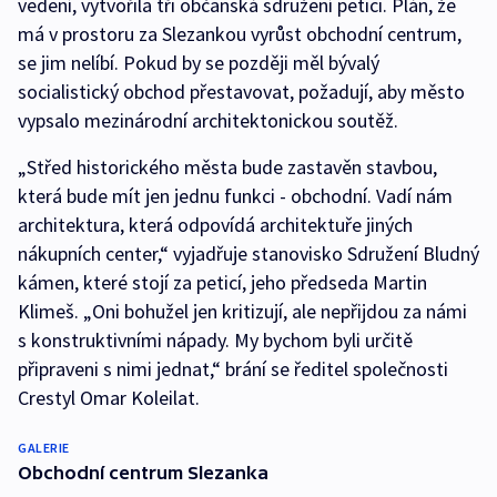
vedení, vytvořila tři občanská sdružení petici. Plán, že
má v prostoru za Slezankou vyrůst obchodní centrum,
se jim nelíbí. Pokud by se později měl bývalý
socialistický obchod přestavovat, požadují, aby město
vypsalo mezinárodní architektonickou soutěž.
„Střed historického města bude zastavěn stavbou,
která bude mít jen jednu funkci - obchodní. Vadí nám
architektura, která odpovídá architektuře jiných
nákupních center,“ vyjadřuje stanovisko Sdružení Bludný
kámen, které stojí za peticí, jeho předseda Martin
Klimeš. „Oni bohužel jen kritizují, ale nepřijdou za námi
s konstruktivními nápady. My bychom byli určitě
připraveni s nimi jednat,“ brání se ředitel společnosti
Crestyl Omar Koleilat.
GALERIE
Obchodní centrum Slezanka