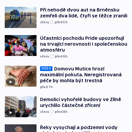
Při nehodě dvou aut na Brněnsku
zemřeli dva lidé, čtyři se těžce zranili
včera
před 5
h
Účastníci pochodu Pride upozorňují
na trvající nerovnosti i společenskou
atmosféru
včera
před 6
h
Domovu Mutice hrozí
VIDEO
maximální pokuta. Neregistrovaná
péče by mohla být trestná
před 7
h
Demolici vyhořelé budovy ve Zlíně
urychlilo částečné zřícení
včera
před 8
h
Řeky vysychají a podzemní vody