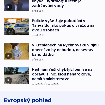
ubývá. Hydrolog: Klíčem je
zadržování vody
před 11
h
Policie vyšetřuje pobodání v
Tanvaldu jako pokus o vraždu na
dvou osobách
před 16
h
V Krchlebech na Rychnovsku v říjnu
obecní volby nebudou, nesestavili
kandidátku
před 19
h
Hejtmani řeší chybějící peníze na
opravu silnic. Jsou nenárokové,
namítá ministerstvo
7. 8. 2026
7. 8. 2026
Evropský pohled