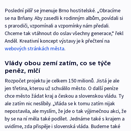
Poslední pilíř se jmenuje Brno hostitelské. „Obracíme
se na Brňany. Aby zasedli k rodinným albům, povídali si
s prarodiči, vzpomínali a vzpomínky nám předali.
Chceme tak vtáhnout do oslav všechny generace,“ řekl
Anděl. Kreativní koncept výstavy je k přečtení na
webových stránkách města
.
Vlády obou zemí zatím, co se týče
peněz, mlčí
Rozpočet projektu je celkem 150 milionů. Jistá je ale
jen třetina, kterou už schválilo město. O další peníze
chce město žádat kraj a českou a slovenskou vládu. Ty
ale zatím nic neslíbily. „Vláda se k tomu zatím nijak
nepostavila, ale myslím, že jde o tak výjimečnou akci, že
by se na ní měla také podílet. Jednáme také s krajem a
uvidíme, zda přispěje i slovenská vláda. Budeme také