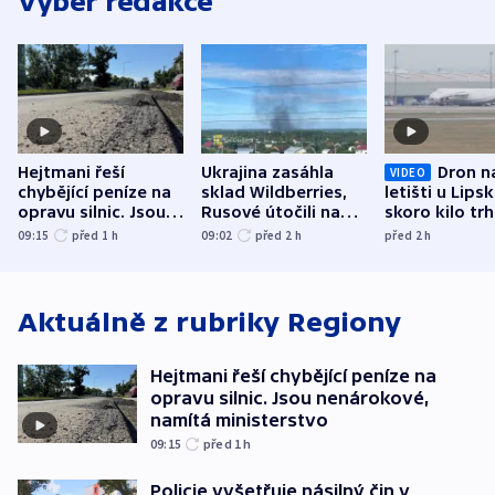
Výběr redakce
Hejtmani řeší
Ukrajina zasáhla
Dron n
VIDEO
chybějící peníze na
sklad Wildberries,
letišti u Lips
opravu silnic. Jsou
Rusové útočili na
skoro kilo trh
nenárokové, namítá
trh, hasiče či
indicie ukazuj
09:15
před 1
h
09:02
před 2
h
před 2
h
ministerstvo
stadion
Rusko
Aktuálně z rubriky
Regiony
Hejtmani řeší chybějící peníze na
opravu silnic. Jsou nenárokové,
namítá ministerstvo
09:15
před 1
h
Policie vyšetřuje násilný čin v