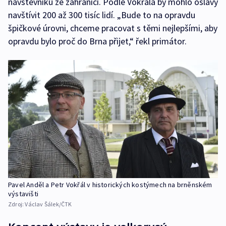
návštěvníků ze zahraničí. Podle Vokřála by mohlo oslavy
navštívit 200 až 300 tisíc lidí. „Bude to na opravdu
špičkové úrovni, chceme pracovat s těmi nejlepšími, aby
opravdu bylo proč do Brna přijet,“ řekl primátor.
Pavel Anděl a Petr Vokřál v historických kostýmech na brněnském
výstavišti
Zdroj:
Václav Šálek/ČTK