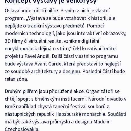
Koncept výstavy je velkorysý
Oslava bude mít tři pilíře. Prvním z nich je vlastní
program. „Výstava se bude vztahovat k historii, ale
nepůjde o tradiční výstavu předmětů. Pomocí
moderních technologií, jako jsou interaktivní obrazovky,
3D filmy či virtuální realita, vznikne digitální
encyklopedie k dějinám státu,“ řekl kreativní ředitel
projektu Pavel Anděl. Další částí vlastního programu
bude výstava Avant Garde, která představí to nejlepší
ze soudobé architektury a designu. Poslední částí bude
relax zóna.
Druhým pilířem jsou přidružené akce. Organizátoři se
chtějí spojit s brněnskými institucemi. Národní divadlo v
Brně například chystá taneční festival souborů z
nástupnických republik Habsburské monarchie. Součástí
má být také výstava průmyslu a designu Made in
Czechoslovakia.