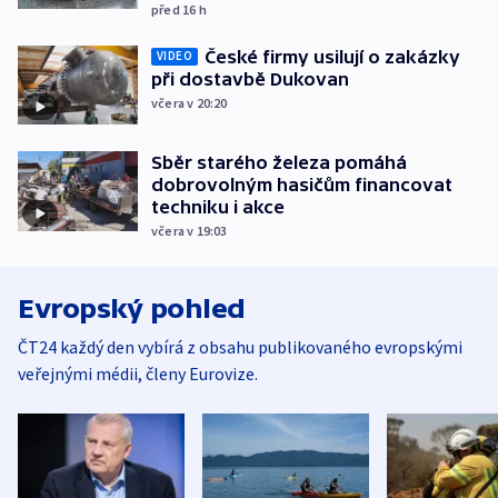
před 16
h
České firmy usilují o zakázky
VIDEO
při dostavbě Dukovan
včera v 20:20
Sběr starého železa pomáhá
dobrovolným hasičům financovat
techniku i akce
včera v 19:03
Evropský pohled
ČT24 každý den vybírá z obsahu publikovaného evropskými
veřejnými médii, členy Eurovize.