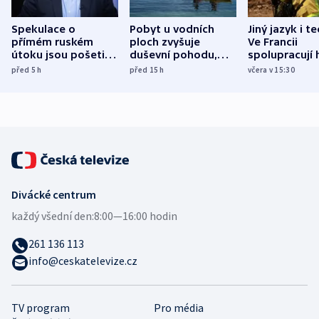
Spekulace o
Pobyt u vodních
Jiný jazyk i t
přímém ruském
ploch zvyšuje
Ve Francii
útoku jsou pošetilé,
duševní pohodu,
spolupracují h
míní estonský
ukázala
různých zemí
před 5
h
před 15
h
včera v 15:30
bezpečnostní
mezinárodní studie
expert
Divácké centrum
každý všední den:
8:00—16:00 hodin
261 136 113
info@ceskatelevize.cz
TV program
Pro média