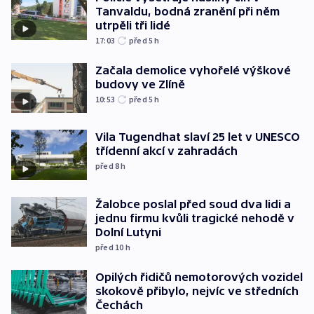
Tanvaldu, bodná zranění při něm
utrpěli tři lidé
17:03
před 5
h
Začala demolice vyhořelé výškové
budovy ve Zlíně
10:53
před 5
h
Vila Tugendhat slaví 25 let v UNESCO
třídenní akcí v zahradách
před 8
h
Žalobce poslal před soud dva lidi a
jednu firmu kvůli tragické nehodě v
Dolní Lutyni
před 10
h
Opilých řidičů nemotorových vozidel
skokově přibylo, nejvíc ve středních
Čechách