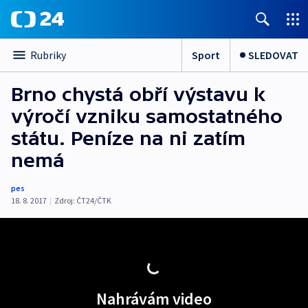
Sport
SLEDOVAT
Rubriky
Brno chystá obří výstavu k
výročí vzniku samostatného
státu. Peníze na ni zatím
nemá
pes
18. 8. 2017
|
Zdroj:
ČT24/ČTK
Nahrávám video