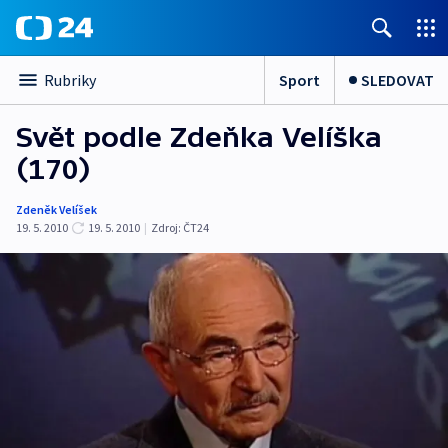
Sport
SLEDOVAT
Rubriky
Svět podle Zdeňka Velíška
(170)
Zdeněk Velíšek
19. 5. 2010
19. 5. 2010
|
Zdroj:
ČT24