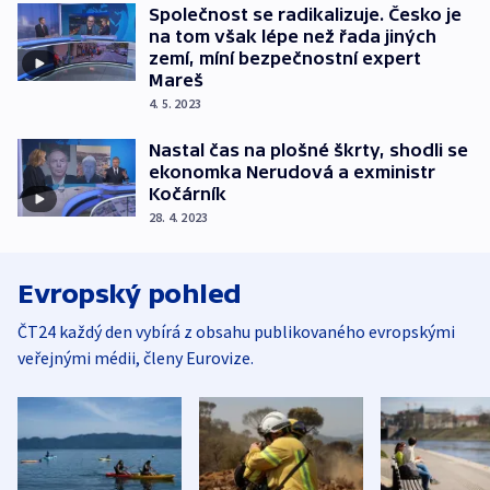
Společnost se radikalizuje. Česko je
na tom však lépe než řada jiných
zemí, míní bezpečnostní expert
Mareš
4. 5. 2023
Nastal čas na plošné škrty, shodli se
ekonomka Nerudová a exministr
Kočárník
28. 4. 2023
Evropský pohled
ČT24 každý den vybírá z obsahu publikovaného evropskými
veřejnými médii, členy Eurovize.