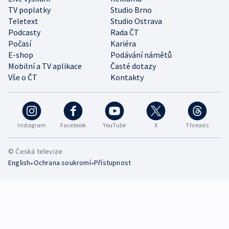
TV poplatky
Studio Brno
Teletext
Studio Ostrava
Podcasty
Rada ČT
Počasí
Kariéra
E-shop
Podávání námětů
Mobilní a TV aplikace
Časté dotazy
Vše o ČT
Kontakty
Instagram
Facebook
YouTube
X
Threads
© Česká televize
•
•
English
Ochrana soukromí
Přístupnost