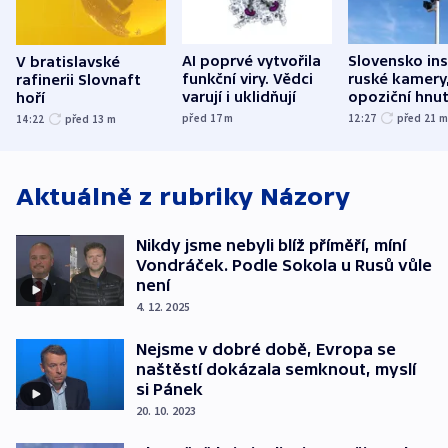
AI poprvé vytvořila
Slovensko ins
V bratislavské
funkční viry. Vědci
ruské kamery,
rafinerii Slovnaft
varují i uklidňují
opoziční hnut
hoří
před 17
m
12:27
před 21
14:22
před 13
m
Aktuálně z rubriky
Názory
Nikdy jsme nebyli blíž příměří, míní
Vondráček. Podle Sokola u Rusů vůle
není
4. 12. 2025
Nejsme v dobré době, Evropa se
naštěstí dokázala semknout, myslí
si Pánek
20. 10. 2023