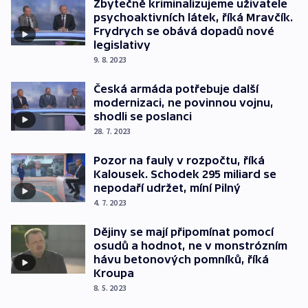
Zbytečně kriminalizujeme uživatele
psychoaktivních látek, říká Mravčík.
Frydrych se obává dopadů nové
legislativy
9. 8. 2023
Česká armáda potřebuje další
modernizaci, ne povinnou vojnu,
shodli se poslanci
28. 7. 2023
Pozor na fauly v rozpočtu, říká
Kalousek. Schodek 295 miliard se
nepodaří udržet, míní Pilný
4. 7. 2023
Dějiny se mají připomínat pomocí
osudů a hodnot, ne v monstrózním
hávu betonových pomníků, říká
Kroupa
8. 5. 2023