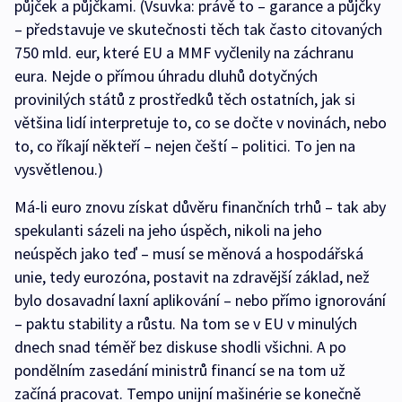
půjček a půjčkami. (Vsuvka: právě to – garance a půjčky
– představuje ve skutečnosti těch tak často citovaných
750 mld. eur, které EU a MMF vyčlenily na záchranu
eura. Nejde o přímou úhradu dluhů dotyčných
provinilých států z prostředků těch ostatních, jak si
většina lidí interpretuje to, co se dočte v novinách, nebo
to, co říkají někteří – nejen čeští – politici. To jen na
vysvětlenou.)
Má-li euro znovu získat důvěru finančních trhů – tak aby
spekulanti sázeli na jeho úspěch, nikoli na jeho
neúspěch jako teď – musí se měnová a hospodářská
unie, tedy eurozóna, postavit na zdravější základ, než
bylo dosavadní laxní aplikování – nebo přímo ignorování
– paktu stability a růstu. Na tom se v EU v minulých
dnech snad téměř bez diskuse shodli všichni. A po
pondělním zasedání ministrů financí se na tom už
začíná pracovat. Tempo unijní mašinérie se konečně