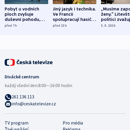
Pobyt u vodních
Jiný jazyk i technika.
„Musíme zapo
ploch zvyšuje
Ve Francii
ženy.“ Litevšt
duševní pohodu,
spolupracují hasiči z
politici zvažuj
ukázala
různých zemí
dohodu o
před 7
h
před 23
h
5. 8. 2026
mezinárodní studie
demografii
Divácké centrum
každý všední den:
8:00—16:00 hodin
261 136 113
info@ceskatelevize.cz
TV program
Pro média
Živé vysílání
Reklama