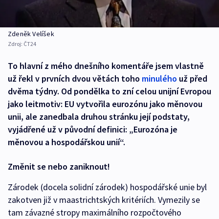
Zdeněk Velíšek
Zdroj:
ČT24
To hlavní z mého dnešního komentáře jsem vlastně
už řekl v prvních dvou větách toho
minulého
už před
dvěma týdny. Od pondělka to zní celou unijní Evropou
jako leitmotiv: EU vytvořila eurozónu jako měnovou
unii, ale zanedbala druhou stránku její podstaty,
vyjádřené už v původní definici: „Eurozóna je
měnovou a hospodářskou unií“.
Změnit se nebo zaniknout!
Zárodek (docela solidní zárodek) hospodářské unie byl
zakotven již v maastrichtských kritériích. Vymezily se
tam závazné stropy maximálního rozpočtového