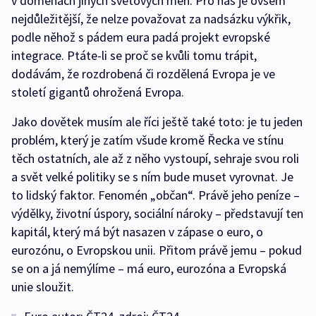
v doménách jiných světových měn. Pro nás je ovšem
nejdůležitější, že nelze považovat za nadsázku výkřik,
podle něhož s pádem eura padá projekt evropské
integrace. Ptáte-li se proč se kvůli tomu trápit,
dodávám, že rozdrobená či rozdělená Evropa je ve
století gigantů ohrožená Evropa.
Jako dovětek musím ale říci ještě také toto: je tu jeden
problém, který je zatím všude kromě Řecka ve stínu
těch ostatních, ale až z něho vystoupí, sehraje svou roli
a svět velké politiky se s ním bude muset vyrovnat. Je
to lidský faktor. Fenomén „občan“. Právě jeho peníze –
výdělky, životní úspory, sociální nároky – představují ten
kapitál, který má být nasazen v zápase o euro, o
eurozónu, o Evropskou unii. Přitom právě jemu – pokud
se on a já nemýlíme – má euro, eurozóna a Evropská
unie sloužit.