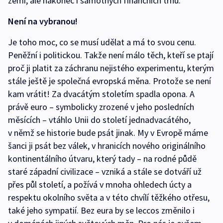
zemí, ale nakonec i samotných finančních trhů.
Není na vybranou!
Je toho moc, co se musí udělat a má to svou cenu.
Peněžní i politickou. Takže není málo těch, kteří se ptají
proč ji platit za záchranu nejistého experimentu, kterým
stále ještě je společná evropská měna. Protože se není
kam vrátit! Za dvacátým stoletím spadla opona. A
právě euro – symbolicky zrozené v jeho posledních
měsících – vtáhlo Unii do století jednadvacátého,
v němž se historie bude psát jinak. My v Evropě máme
šanci ji psát bez válek, v hranicích nového originálního
kontinentálního útvaru, který tady – na rodné půdě
staré západní civilizace – vzniká a stále se dotváří už
přes půl století, a požívá v mnoha ohledech úcty a
respektu okolního světa a v této chvílí těžkého otřesu,
také jeho sympatií. Bez eura by se leccos změnilo i