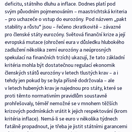
deficitu, státního dluhu a inflace. Dodnes platí pod
svým původním pojmenováním – maastrichtská kriteria
– pro uchazeče o vstup do eurozóny. Pod názvem „pakt
stability a růstu“ jsou – řečeno zkratkovitě – závazné
pro členské státy eurozóny. Světová finanční krize a její
evropská mutace (ohrožení eura v důsledku hlubokého
zadlužení několika zemí eurozóny a neúprosných
spekulací na finančních trzích) ukazují, že tato základní
kritéria mohla být dostatečnou regulací ekonomik
členských států eurozóny v letech tlustých krav – a i
tehdy jen pokud by se byla přísně dodržovala – ale
v letech hubených krav je najednou pro státy, které se
proti těmto normativním pravidlům soustavně
prohřešovaly, téměř nemožné se v mnohem těžších
krizových podmínkách vrátit k jejich respektování (krom
kritéria inflace). Nemá-li se euro v několika týdnech
fatálně propadnout, je třeba je jistit státními garancemi