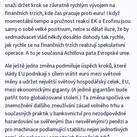
snaží držet krok se závratně rychlým vývojem na
finančních trzích, kde čas pracuje proti euru! I když
momentální tempo a pružnost reakcí EK a Ecofinu jsou
samy o sobě velké pozitivum, nelze si dělat iluze, že by
sedmadvacet vlád někdy dosáhlo dohody tak rychle,
jak rychle se na finančních trzích realizují spekulativní
operace. A to je současná Achillova pata Evropské unie.
Ale ještě jedna změna podmiňuje úspěch kroků, které
vlády EU podnikají s cílem vrátit euro mezi světové
měny a udržet největší světový hospodářský celek, EU,
mezi ekonomickými giganty. (A jedině gigantům bude
patřit toto globalizované století.) Ta změna spočívá ve
znemožnění dalšího zneužívání zásad volného trhu a
současných praktik v bankovnictví pro nezodpovědné
hazardování se svěřenými (ba i nesvěřenými!) penězi a
pro machinace podlamující stabilitu nejen jednotlivých