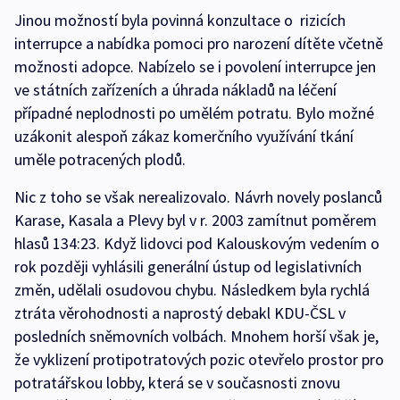
Jinou možností byla povinná konzultace o rizicích
interrupce a nabídka pomoci pro narození dítěte včetně
možnosti adopce. Nabízelo se i povolení interrupce jen
ve státních zařízeních a úhrada nákladů na léčení
případné neplodnosti po umělém potratu. Bylo možné
uzákonit alespoň zákaz komerčního využívání tkání
uměle potracených plodů.
Nic z toho se však nerealizovalo. Návrh novely poslanců
Karase, Kasala a Plevy byl v r. 2003 zamítnut poměrem
hlasů 134:23. Když lidovci pod Kalouskovým vedením o
rok později vyhlásili generální ústup od legislativních
změn, udělali osudovou chybu. Následkem byla rychlá
ztráta věrohodnosti a naprostý debakl KDU-ČSL v
posledních sněmovních volbách. Mnohem horší však je,
že vyklizení protipotratových pozic otevřelo prostor pro
potratářskou lobby, která se v současnosti znovu