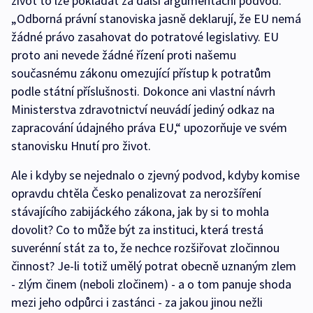
život to lze pokládat za další argumentační podvod.
„Odborná právní stanoviska jasně deklarují, že EU nemá
žádné právo zasahovat do potratové legislativy. EU
proto ani nevede žádné řízení proti našemu
současnému zákonu omezující přístup k potratům
podle státní příslušnosti. Dokonce ani vlastní návrh
Ministerstva zdravotnictví neuvádí jediný odkaz na
zapracování údajného práva EU,“ upozorňuje ve svém
stanovisku Hnutí pro život.
Ale i kdyby se nejednalo o zjevný podvod, kdyby komise
opravdu chtěla Česko penalizovat za nerozšíření
stávajícího zabijáckého zákona, jak by si to mohla
dovolit? Co to může být za instituci, která trestá
suverénní stát za to, že nechce rozšiřovat zločinnou
činnost? Je-li totiž umělý potrat obecně uznaným zlem
- zlým činem (neboli zločinem) - a o tom panuje shoda
mezi jeho odpůrci i zastánci - za jakou jinou nežli