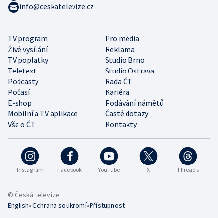
info@ceskatelevize.cz
TV program
Pro média
Živé vysílání
Reklama
TV poplatky
Studio Brno
Teletext
Studio Ostrava
Podcasty
Rada ČT
Počasí
Kariéra
E-shop
Podávání námětů
Mobilní a TV aplikace
Časté dotazy
Vše o ČT
Kontakty
Instagram
Facebook
YouTube
X
Threads
© Česká televize
•
•
English
Ochrana soukromí
Přístupnost