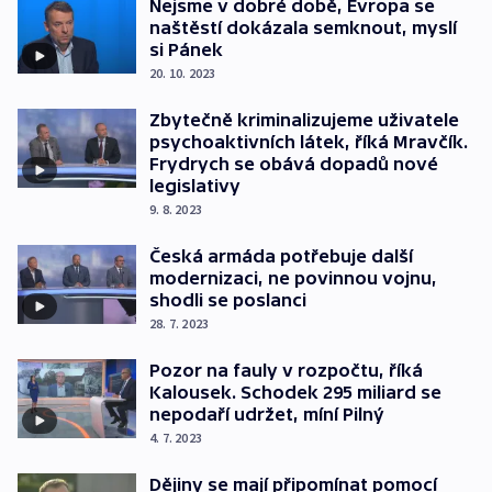
Nejsme v dobré době, Evropa se
naštěstí dokázala semknout, myslí
si Pánek
20. 10. 2023
Zbytečně kriminalizujeme uživatele
psychoaktivních látek, říká Mravčík.
Frydrych se obává dopadů nové
legislativy
9. 8. 2023
Česká armáda potřebuje další
modernizaci, ne povinnou vojnu,
shodli se poslanci
28. 7. 2023
Pozor na fauly v rozpočtu, říká
Kalousek. Schodek 295 miliard se
nepodaří udržet, míní Pilný
4. 7. 2023
Dějiny se mají připomínat pomocí