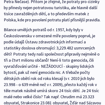
Petra Nečase). Přitom je zřejmé, že potraty pro cizinky
by přinesly nejen potratovou turistiku, ale hlavně další
tisíce zavražděných dětí, a to především matek z
Polska, kde pro povolení potratu platí přísnější pravidla.
Bilance umělých potratů od r. 1957, kdy byly v
Československu v omezené míře povoleny poprvé, je
podle údajů Ústavu zdravotnických informací a
statistiky doslova ohromující: 3,229.482 usmrcených
dětí! Potraty tedy naši společnost připravily nejméně o
tři a čtvrt milionu občanů! Není-li toto genocida, čili
vyvražďování určité - NEŽÁDOUCÍ - skupiny lidských
bytostí, pak už není genocida nic. A třebaže počty
dětských obětí rok od roku klesají (v r. 2010 jich bylo
23.998 - o 639 méně než v r. 2009), přesto každý rok v
těle matek násilně umírá skoro 24 tisíc dětí. Je 24 tisíc
malé nebo velké číslo? Tak např. Chrudim má 23.323
obyvatel, Strakonice 23.081 obyvatel, Žďár nad Sázavou