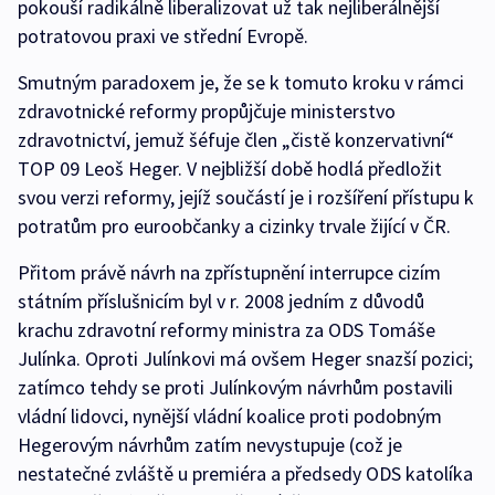
pokouší radikálně liberalizovat už tak nejliberálnější
potratovou praxi ve střední Evropě.
Smutným paradoxem je, že se k tomuto kroku v rámci
zdravotnické reformy propůjčuje ministerstvo
zdravotnictví, jemuž šéfuje člen „čistě konzervativní“
TOP 09 Leoš Heger. V nejbližší době hodlá předložit
svou verzi reformy, jejíž součástí je i rozšíření přístupu k
potratům pro euroobčanky a cizinky trvale žijící v ČR.
Přitom právě návrh na zpřístupnění interrupce cizím
státním příslušnicím byl v r. 2008 jedním z důvodů
krachu zdravotní reformy ministra za ODS Tomáše
Julínka. Oproti Julínkovi má ovšem Heger snazší pozici;
zatímco tehdy se proti Julínkovým návrhům postavili
vládní lidovci, nynější vládní koalice proti podobným
Hegerovým návrhům zatím nevystupuje (což je
nestatečné zvláště u premiéra a předsedy ODS katolíka