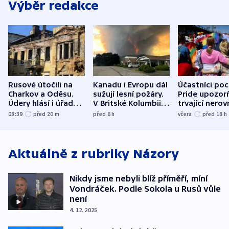
Výběr redakce
Rusové útočili na
Kanadu i Evropu dál
Účastníci po
Charkov a Oděsu.
sužují lesní požáry.
Pride upozorň
Údery hlásí i úřady v
V Britské Kolumbii
trvající nerov
Bělgorodu
evakuovali tisíce lidí
společensko
08:39
před 20
m
před 6
h
včera
před 18
h
atmosféru
Aktuálně z rubriky
Názory
Nikdy jsme nebyli blíž příměří, míní
Vondráček. Podle Sokola u Rusů vůle
není
4. 12. 2025