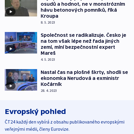
osudů a hodnot, ne v monstrózním
hávu betonových pomníků, říká
Kroupa
8. 5. 2023
Společnost se radikalizuje. Česko je
na tom však lépe než řada jiných
zemí, míní bezpečnostní expert
Mareš
4. 5. 2023
Nastal čas na plošné škrty, shodli se
ekonomka Nerudová a exministr
Kočárník
28. 4. 2023
Evropský pohled
ČT24 každý den vybírá z obsahu publikovaného evropskými
veřejnými médii, členy Eurovize.