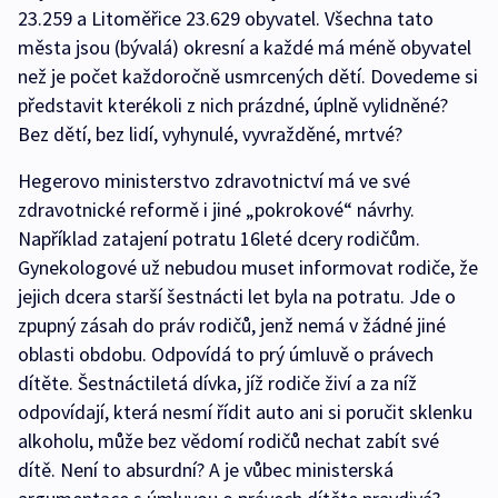
23.259 a Litoměřice 23.629 obyvatel. Všechna tato
města jsou (bývalá) okresní a každé má méně obyvatel
než je počet každoročně usmrcených dětí. Dovedeme si
představit kterékoli z nich prázdné, úplně vylidněné?
Bez dětí, bez lidí, vyhynulé, vyvražděné, mrtvé?
Hegerovo ministerstvo zdravotnictví má ve své
zdravotnické reformě i jiné „pokrokové“ návrhy.
Například zatajení potratu 16leté dcery rodičům.
Gynekologové už nebudou muset informovat rodiče, že
jejich dcera starší šestnácti let byla na potratu. Jde o
zpupný zásah do práv rodičů, jenž nemá v žádné jiné
oblasti obdobu. Odpovídá to prý úmluvě o právech
dítěte. Šestnáctiletá dívka, jíž rodiče živí a za níž
odpovídají, která nesmí řídit auto ani si poručit sklenku
alkoholu, může bez vědomí rodičů nechat zabít své
dítě. Není to absurdní? A je vůbec ministerská