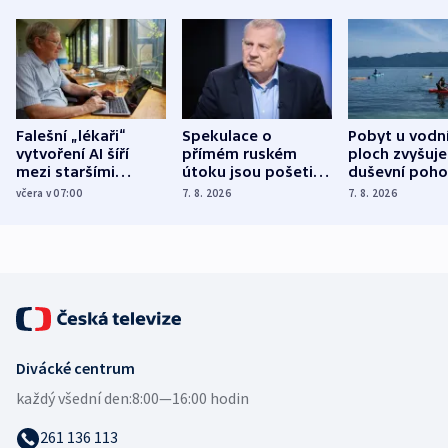
Falešní „lékaři“
Spekulace o
Pobyt u vodn
vytvoření AI šíří
přímém ruském
ploch zvyšuje
mezi staršími
útoku jsou pošetilé,
duševní poho
Poláky nebezpečné
míní estonský
ukázala
včera v 07:00
7. 8. 2026
7. 8. 2026
zdravotní rady
bezpečnostní
mezinárodní 
expert
Divácké centrum
každý všední den:
8:00—16:00 hodin
261 136 113