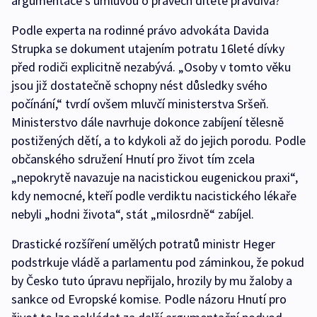
argumentace s úmluvou o právech dítěte pravdivá?
Podle experta na rodinné právo advokáta Davida
Strupka se dokument utajením potratu 16leté dívky
před rodiči explicitně nezabývá. „Osoby v tomto věku
jsou již dostatečně schopny nést důsledky svého
počínání,“ tvrdí ovšem mluvčí ministerstva Sršeň.
Ministerstvo dále navrhuje dokonce zabíjení tělesně
postižených dětí, a to kdykoli až do jejich porodu. Podle
občanského sdružení Hnutí pro život tím zcela
„nepokrytě navazuje na nacistickou eugenickou praxi“,
kdy nemocné, kteří podle verdiktu nacistického lékaře
nebyli „hodni života“, stát „milosrdně“ zabíjel.
Drastické rozšíření umělých potratů ministr Heger
podstrkuje vládě a parlamentu pod záminkou, že pokud
by Česko tuto úpravu nepřijalo, hrozily by mu žaloby a
sankce od Evropské komise. Podle názoru Hnutí pro