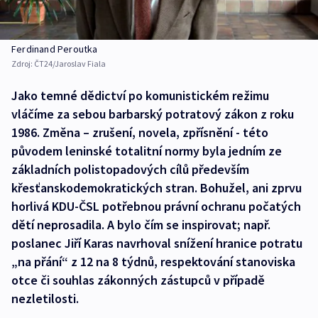
Ferdinand Peroutka
Zdroj:
ČT24/Jaroslav Fiala
Jako temné dědictví po komunistickém režimu
vláčíme za sebou barbarský potratový zákon z roku
1986. Změna – zrušení, novela, zpřísnění - této
původem leninské totalitní normy byla jedním ze
základních polistopadových cílů především
křesťanskodemokratických stran. Bohužel, ani zprvu
horlivá KDU-ČSL potřebnou právní ochranu počatých
dětí neprosadila. A bylo čím se inspirovat; např.
poslanec Jiří Karas navrhoval snížení hranice potratu
„na přání“ z 12 na 8 týdnů, respektování stanoviska
otce či souhlas zákonných zástupců v případě
nezletilosti.