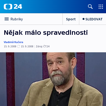
Sport
SLEDOVAT
Rubriky
Nějak málo spravedlnosti
Vladimír Kučera
15. 9. 2008
15. 9. 2008
|
Zdroj:
ČT24