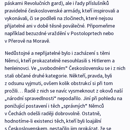
páskami Revolučních gard), ale i řady příslušníků
pravidelné československé armády, kteří inspirovali a
vykonávali, či se podíleli na zločinech, které nejsou
přijatelné ani v době těsně poválečné. Připomeňme
například bezuzdné vraždění v Postoloprtech nebo
v Přerově na Moravě.
Nedůstojné a nepřijatelné bylo i zacházení s těmi
Němci, kteří prokazatelně nesouhlasili s Hitlerem a
henleinovci. Ve „svobodném“ Československu se i z nich
stali občané druhé kategorie. Někteří, pravda, byli
z odsunu vyjmuti, ovšem kolik obstrukcí si při tom
prožili… Řadě z nich se navíc vysmeknout z okovů naší
„národní spravedlnosti“ nepodařilo. Jiní při pohledu na
ponižující postavení i těch „správných“ Němců
v Čechách odešli raději dobrovolně. Ostatně,
hodnotíme-li existenci těch, kteří byli loajální
s Československem, nestačilo jim prokázat, že se