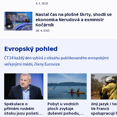
4. 5. 2023
Nastal čas na plošné škrty, shodli se
ekonomka Nerudová a exministr
Kočárník
28. 4. 2023
Evropský pohled
ČT24 každý den vybírá z obsahu publikovaného evropskými
veřejnými médii, členy Eurovize.
Spekulace o
Pobyt u vodních
Jiný jazyk i t
přímém ruském
ploch zvyšuje
Ve Francii
útoku jsou pošetilé,
duševní pohodu,
spolupracují h