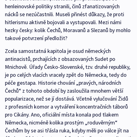
henleinovské politiky stranili, činů zfanatizovaných
nácků se nezúčastnili. Museli přinést důkazy, že proti
hitlerismu aktivně bojovali a vystupovali. Mezi námi
hezky česky: kolik Čechů, Moravanů a Slezanů by mohlo
takové potvrzení předložit?
Zcela samostatná kapitola je osud německých
antinacistů, prchajících z obsazovaných Sudet po
Mnichově. Úřady Česko-Slovenské, tzv. druhé republiky,
je po celých vlacích vracely zpět do Německa, tedy do
péče gestapa. Historie chování „pravých, národních
Čechů“ z tohoto období by zasloužila mnohem větší
popularizace, než se jí dostává. Včetně vylučování Židů
z profesních komor a vytváření koncentračních táborů
pro Cikány. Ano, oficiální místa konala pod tlakem
Německa, nicméně kolika prostým „roduvěrným“
Čechům by se asi třásla ruka, kdyby měli po válce jít na