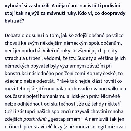
vyhnání si zasloužili. A nějací antinacističtí podivíni
stojí tak nejvýš za mávnutí ruky. Kdo ví, co doopravdy
byli zač?
Debata o odsunu i o tom, jak se zdejší občané po válce
chovali ke svým někdejším německým spoluobčanům,
není jednoduchá. Válečné roky se všemi jejich pocity
strachu a utrpení, vědomí, že tzv. Sudety a většina jejich
německých obyvatel byly významným závažím při
konstrukci následného ponížení zemí Koruny české, to
všechno nelze odestát. Právě tak nejde klást rovnítko
mezi tehdejší zjitřenou náladu zhovadizovanou válkou a
současné pojetí humanismu a lidských práv. Nicméně
nelze odhlédnout od skutečnosti, že už tehdy někteří
Češi i zástupci našich spojenců nazývali chování mnoha
zdejších
posthrdinů
„gestapismem“. A nemluvili tak jen
o činech představitelů luzy (z níž mnozí se legitimizovali