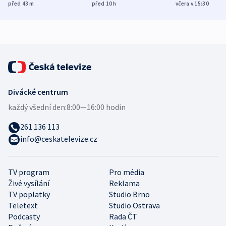
míní estonský
ukázala
různých zemí
před 43
m
před 10
h
včera v 15:30
bezpečnostní
mezinárodní studie
expert
Divácké centrum
každý všední den:
8:00—16:00 hodin
261 136 113
info@ceskatelevize.cz
TV program
Pro média
Živé vysílání
Reklama
TV poplatky
Studio Brno
Teletext
Studio Ostrava
Podcasty
Rada ČT