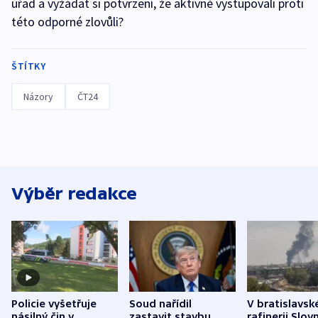
úřad a vyžádat si potvrzení, že aktivně vystupovali proti
této odporné zlovůli?
ŠTÍTKY
Názory
ČT24
Výběr redakce
Policie vyšetřuje
Soud nařídil
V bratislavsk
násilný čin v
zastavit stavbu
rafinerii Slov