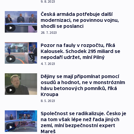
9. 8. 2023
Česká armáda potřebuje další
modernizaci, ne povinnou vojnu,
shodli se poslanci
28. 7. 2023
Pozor na fauly v rozpočtu, říká
Kalousek. Schodek 295 miliard se
nepodaří udržet, míní Pilný
4. 7. 2023
Dějiny se mají připomínat pomocí
osudů a hodnot, ne v monstrózním
hávu betonových pomníků, říká
Kroupa
8. 5. 2023
Společnost se radikalizuje. Česko je
na tom však lépe než řada jiných
zemí, míní bezpečnostní expert
Mareš