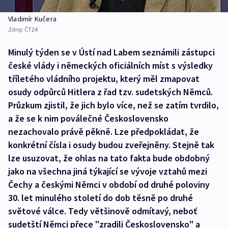
Vladimír Kučera
Zdroj:
ČT24
Minulý týden se v Ústí nad Labem seznámili zástupci
české vlády i německých oficiálních míst s výsledky
tříletého vládního projektu, který měl zmapovat
osudy odpůrců Hitlera z řad tzv. sudetských Němců.
Průzkum zjistil, že jich bylo více, než se zatím tvrdilo,
a že se k nim poválečné Československo
nezachovalo právě pěkně. Lze předpokládat, že
konkrétní čísla i osudy budou zveřejněny. Stejně tak
lze usuzovat, že ohlas na tato fakta bude obdobný
jako na všechna jiná týkající se vývoje vztahů mezi
Čechy a českými Němci v období od druhé poloviny
30. let minulého století do dob těsně po druhé
světové válce. Tedy většinově odmítavý, neboť
sudetští Němci přece "zradili Československo" a