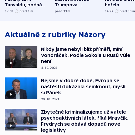
Tanvaldu, bodná
Trumpova
hořelo
zranění při něm
tanečního sálu
17:03
před 1
m
před 33
m
14:22
před 50
utrpěli tři lidé
Aktuálně z rubriky
Názory
Nikdy jsme nebyli blíž příměří, míní
Vondráček. Podle Sokola u Rusů vůle
není
4. 12. 2025
Nejsme v dobré době, Evropa se
naštěstí dokázala semknout, myslí
si Pánek
20. 10. 2023
Zbytečně kriminalizujeme uživatele
psychoaktivních látek, říká Mravčík.
Frydrych se obává dopadů nové
legislativy