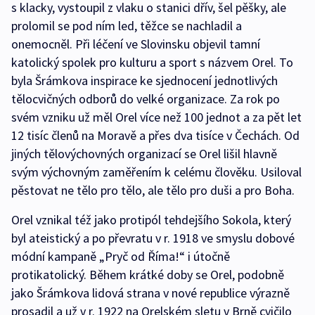
s klacky, vystoupil z vlaku o stanici dřív, šel pěšky, ale
prolomil se pod ním led, těžce se nachladil a
onemocněl. Při léčení ve Slovinsku objevil tamní
katolický spolek pro kulturu a sport s názvem Orel. To
byla Šrámkova inspirace ke sjednocení jednotlivých
tělocvičných odborů do velké organizace. Za rok po
svém vzniku už měl Orel více než 100 jednot a za pět let
12 tisíc členů na Moravě a přes dva tisíce v Čechách. Od
jiných tělovýchovných organizací se Orel lišil hlavně
svým výchovným zaměřením k celému člověku. Usiloval
pěstovat ne tělo pro tělo, ale tělo pro duši a pro Boha.
Orel vznikal též jako protipól tehdejšího Sokola, který
byl ateistický a po převratu v r. 1918 ve smyslu dobové
módní kampaně „Pryč od Říma!“ i útočně
protikatolický. Během krátké doby se Orel, podobně
jako Šrámkova lidová strana v nové republice výrazně
prosadil a už v r. 1922 na Orelském sletu v Brně cvičilo