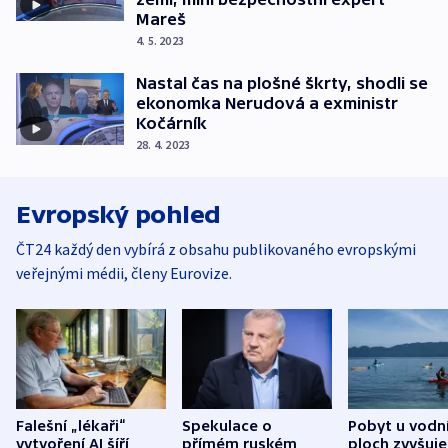
Mareš
4. 5. 2023
Nastal čas na plošné škrty, shodli se
ekonomka Nerudová a exministr
Kočárník
28. 4. 2023
Evropský pohled
ČT24 každý den vybírá z obsahu publikovaného evropskými
veřejnými médii, členy Eurovize.
Falešní „lékaři“
Spekulace o
Pobyt u vodn
vytvoření AI šíří
přímém ruském
ploch zvyšuje