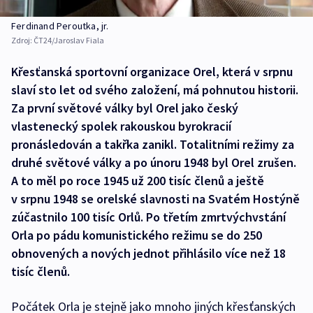
Ferdinand Peroutka, jr.
Zdroj:
ČT24/Jaroslav Fiala
Křesťanská sportovní organizace Orel, která v srpnu
slaví sto let od svého založení, má pohnutou historii.
Za první světové války byl Orel jako český
vlastenecký spolek rakouskou byrokracií
pronásledován a takřka zanikl. Totalitními režimy za
druhé světové války a po únoru 1948 byl Orel zrušen.
A to měl po roce 1945 už 200 tisíc členů a ještě
v srpnu 1948 se orelské slavnosti na Svatém Hostýně
zúčastnilo 100 tisíc Orlů. Po třetím zmrtvýchvstání
Orla po pádu komunistického režimu se do 250
obnovených a nových jednot přihlásilo více než 18
tisíc členů.
Počátek Orla je stejně jako mnoho jiných křesťanských