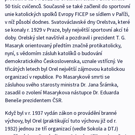
50 tisíc cvičenců. Současně se také začlenil do sportovní
unie katolických spolků Evropy FICEP se sídlem v Paříži,
v níž působí dodnes. Svatováclavské dny Orelstva, které
se konaly r. 1929 v Praze, byly největší sportovní akcí té
doby. Orelský slet navštívil a pozdravil i prezident T. G.
Masaryk orientovaný předtím značně protikatolicky,
nyní, s vědomím zásluh katolíků o budování
demokratického Československa, uznale vstřícný. Ve
třicátých letech byl Orel největší zájmovou katolickou
organizací v republice. Po Masarykově smrti se
zásluhou svého starosty ministra Dr. Jana Šrámka,
zasadil o zvolení Masarykova nástupce Dr. Eduarda
Beneše prezidentem ČSR.
Když byl v r. 1937 vydán zákon o provádění branné
výchovy, byl Orel (praktikující tuto výchovu již od r.
1932) jednou ze tří organizací (vedle Sokola a DTJ)