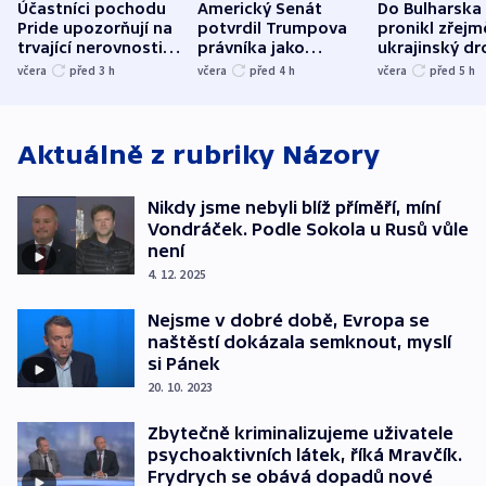
Účastníci pochodu
Americký Senát
Do Bulharska
Pride upozorňují na
potvrdil Trumpova
pronikl zřejm
trvající nerovnosti i
právníka jako
ukrajinský dr
společenskou
ministra
explodoval k
včera
před 3
h
včera
před 4
h
včera
před 5
h
atmosféru
spravedlnosti
od plynovod
Aktuálně z rubriky
Názory
Nikdy jsme nebyli blíž příměří, míní
Vondráček. Podle Sokola u Rusů vůle
není
4. 12. 2025
Nejsme v dobré době, Evropa se
naštěstí dokázala semknout, myslí
si Pánek
20. 10. 2023
Zbytečně kriminalizujeme uživatele
psychoaktivních látek, říká Mravčík.
Frydrych se obává dopadů nové