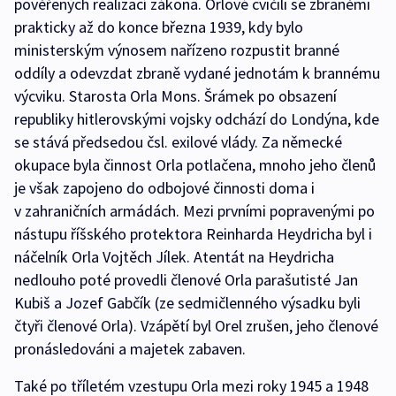
pověřených realizací zákona. Orlové cvičili se zbraněmi
prakticky až do konce března 1939, kdy bylo
ministerským výnosem nařízeno rozpustit branné
oddíly a odevzdat zbraně vydané jednotám k brannému
výcviku. Starosta Orla Mons. Šrámek po obsazení
republiky hitlerovskými vojsky odchází do Londýna, kde
se stává předsedou čsl. exilové vlády. Za německé
okupace byla činnost Orla potlačena, mnoho jeho členů
je však zapojeno do odbojové činnosti doma i
v zahraničních armádách. Mezi prvními popravenými po
nástupu říšského protektora Reinharda Heydricha byl i
náčelník Orla Vojtěch Jílek. Atentát na Heydricha
nedlouho poté provedli členové Orla parašutisté Jan
Kubiš a Jozef Gabčík (ze sedmičlenného výsadku byli
čtyři členové Orla). Vzápětí byl Orel zrušen, jeho členové
pronásledováni a majetek zabaven.
Také po tříletém vzestupu Orla mezi roky 1945 a 1948