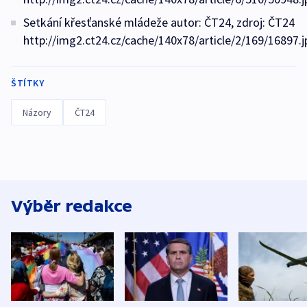
Setkání křesťanské mládeže autor: ČT24, zdroj: ČT24
http://img2.ct24.cz/cache/140x78/article/2/169/16897.j
ŠTÍTKY
Názory
ČT24
Výběr redakce