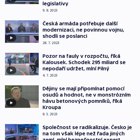
legislativy
9. 8. 2023
Česká armáda potřebuje další
modernizaci, ne povinnou vojnu,
shodli se poslanci
28. 7. 2023
Pozor na fauly v rozpočtu, říká
Kalousek. Schodek 295 miliard se
nepodaří udržet, míní Pilný
4. 7. 2023
Dějiny se mají připomínat pomocí
osudů a hodnot, ne v monstrózním
hávu betonových pomníků, říká
Kroupa
8. 5. 2023
Společnost se radikalizuje. Česko je
na tom však lépe než řada jiných
zemí, míní bezpečnostní expert