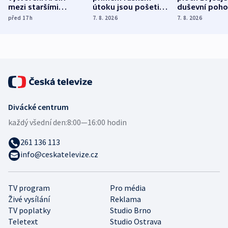
mezi staršími
útoku jsou pošetilé,
duševní poho
Poláky nebezpečné
míní estonský
ukázala
před 17
h
7. 8. 2026
7. 8. 2026
zdravotní rady
bezpečnostní
mezinárodní 
expert
Divácké centrum
každý všední den:
8:00—16:00 hodin
261 136 113
info@ceskatelevize.cz
TV program
Pro média
Živé vysílání
Reklama
TV poplatky
Studio Brno
Teletext
Studio Ostrava