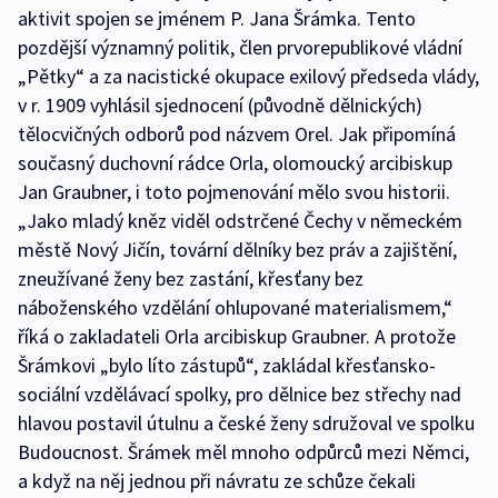
aktivit spojen se jménem P. Jana Šrámka. Tento
pozdější významný politik, člen prvorepublikové vládní
„Pětky“ a za nacistické okupace exilový předseda vlády,
v r. 1909 vyhlásil sjednocení (původně dělnických)
tělocvičných odborů pod názvem Orel. Jak připomíná
současný duchovní rádce Orla, olomoucký arcibiskup
Jan Graubner, i toto pojmenování mělo svou historii.
„Jako mladý kněz viděl odstrčené Čechy v německém
městě Nový Jičín, tovární dělníky bez práv a zajištění,
zneužívané ženy bez zastání, křesťany bez
náboženského vzdělání ohlupované materialismem,“
říká o zakladateli Orla arcibiskup Graubner. A protože
Šrámkovi „bylo líto zástupů“, zakládal křesťansko-
sociální vzdělávací spolky, pro dělnice bez střechy nad
hlavou postavil útulnu a české ženy sdružoval ve spolku
Budoucnost. Šrámek měl mnoho odpůrců mezi Němci,
a když na něj jednou při návratu ze schůze čekali