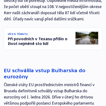
desítky lidí se pohřešují. Odpoledne média informovala,
že počet obětí stoupl na 108. V nejpostiženějším okrese
Kerr našli záchranáři doposud těla 87 lidí včetně třiceti
dětí. Úřady navíc varují před dalšími srážkami.
VÍCE K TÉMATU
Při povodních v Texasu přišlo o
život nejméně sto lidí
EU schválila vstup Bulharska do
eurozóny
Členské státy EU prostřednictvím ministrů financí v
Bruselu definitivně schválily vstup Bulharska do
eurozóny od 1. ledna 2026. Dříve v úterý ho drtivou
většinou podpořili poslanci Evropského parlamentu