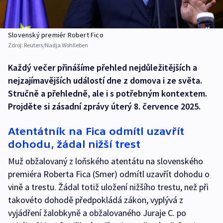
Slovenský premiér Robert Fico
Zdroj:
Reuters/Nadja Wohlleben
Každý večer přinášíme přehled nejdůležitějších a
nejzajímavějších událostí dne z domova i ze světa.
Stručně a přehledně, ale i s potřebným kontextem.
Projděte si zásadní zprávy úterý 8. července 2025.
Atentátník na Fica odmítl uzavřít
dohodu, žádal nižší trest
Muž obžalovaný z loňského atentátu na slovenského
premiéra Roberta Fica (Smer) odmítl uzavřít dohodu o
vině a trestu. Žádal totiž uložení nižšího trestu, než při
takovéto dohodě předpokládá zákon, vyplývá z
vyjádření žalobkyně a obžalovaného Juraje C. po