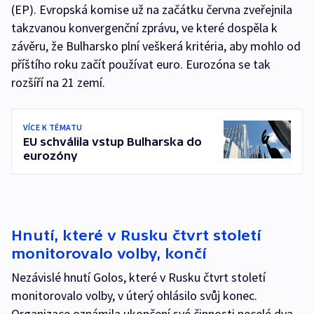
(EP). Evropská komise už na začátku června zveřejnila
takzvanou konvergenční zprávu, ve které dospěla k
závěru, že Bulharsko plní veškerá kritéria, aby mohlo od
příštího roku začít používat euro. Eurozóna se tak
rozšíří na 21 zemí.
VÍCE K TÉMATU
EU schválila vstup Bulharska do
eurozóny
Hnutí, které v Rusku čtvrt století
monitorovalo volby, končí
Nezávislé hnutí Golos, které v Rusku čtvrt století
monitorovalo volby, v úterý ohlásilo svůj konec.
Organizace oznámila ukončení své činnosti necelé dva