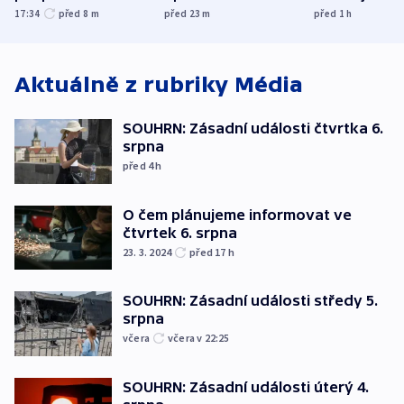
UEFA trvá na
s Běloruskem
zdržují záchr
17:34
před 8
m
před 23
m
před 1
h
bojkotu
Aktuálně z rubriky
Média
SOUHRN: Zásadní události čtvrtka 6.
srpna
před 4
h
O čem plánujeme informovat ve
čtvrtek 6. srpna
23. 3. 2024
před 17
h
SOUHRN: Zásadní události středy 5.
srpna
včera
včera v 22:25
SOUHRN: Zásadní události úterý 4.