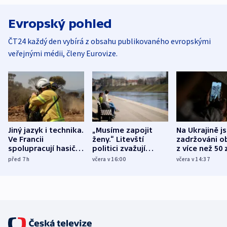
Evropský pohled
ČT24 každý den vybírá z obsahu publikovaného evropskými
veřejnými médii, členy Eurovize.
Jiný jazyk i technika.
„Musíme zapojit
Na Ukrajině j
Ve Francii
ženy.“ Litevští
zadržováni o
spolupracují hasiči z
politici zvažují
z více než 50 
různých zemí
dohodu o
Bojovali na s
před 7
h
včera v 16:00
včera v 14:37
demografii
Ruska