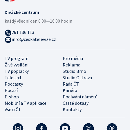
Divácké centrum
každý všední den:
8:00—16:00 hodin
261 136 113
info@ceskatelevize.cz
TV program
Pro média
Živé vysílání
Reklama
TV poplatky
Studio Brno
Teletext
Studio Ostrava
Podcasty
Rada ČT
Počasí
Kariéra
E-shop
Podávání námětů
Mobilní a TV aplikace
Časté dotazy
Vše o ČT
Kontakty