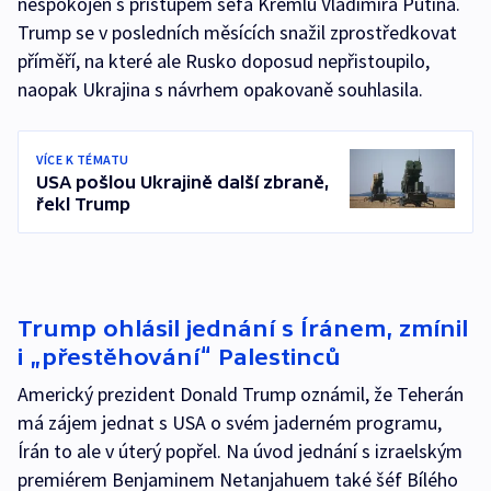
nespokojen s přístupem šéfa Kremlu Vladimira Putina.
Trump se v posledních měsících snažil zprostředkovat
příměří, na které ale Rusko doposud nepřistoupilo,
naopak Ukrajina s návrhem opakovaně souhlasila.
VÍCE K TÉMATU
USA pošlou Ukrajině další zbraně,
řekl Trump
Trump ohlásil jednání s Íránem, zmínil
i „přestěhování“ Palestinců
Americký prezident Donald Trump oznámil, že Teherán
má zájem jednat s USA o svém jaderném programu,
Írán to ale v úterý popřel. Na úvod jednání s izraelským
premiérem Benjaminem Netanjahuem také šéf Bílého