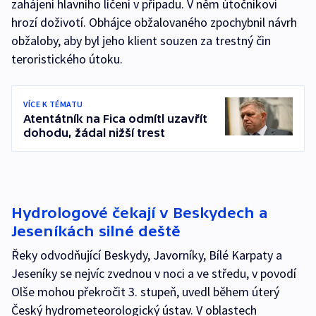
zahájení hlavního líčení v případu. V něm útočníkovi
hrozí doživotí. Obhájce obžalovaného zpochybnil návrh
obžaloby, aby byl jeho klient souzen za trestný čin
teroristického útoku.
VÍCE K TÉMATU
Atentátník na Fica odmítl uzavřít
dohodu, žádal nižší trest
Hydrologové čekají v Beskydech a
Jeseníkách silné deště
Řeky odvodňující Beskydy, Javorníky, Bílé Karpaty a
Jeseníky se nejvíc zvednou v noci a ve středu, v povodí
Olše mohou překročit 3. stupeň, uvedl během úterý
Český hydrometeorologický ústav. V oblastech