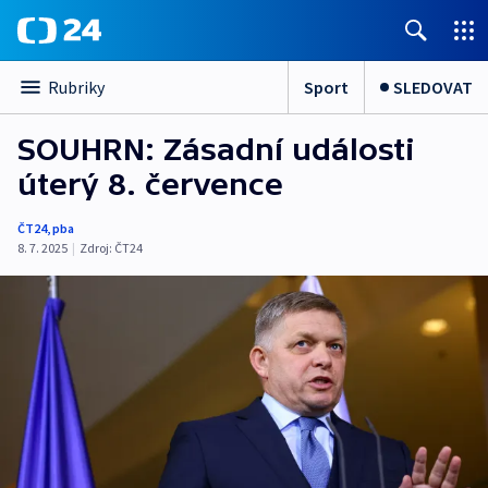
Sport
SLEDOVAT
Rubriky
SOUHRN: Zásadní události
úterý 8. července
ČT24
,
pba
8. 7. 2025
|
Zdroj:
ČT24