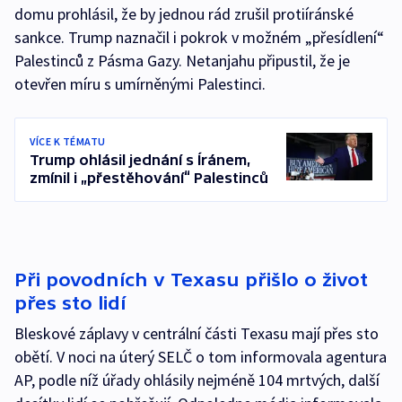
domu prohlásil, že by jednou rád zrušil protiíránské
sankce. Trump naznačil i pokrok v možném „přesídlení“
Palestinců z Pásma Gazy. Netanjahu připustil, že je
otevřen míru s umírněnými Palestinci.
VÍCE K TÉMATU
Trump ohlásil jednání s Íránem,
zmínil i „přestěhování“ Palestinců
Při povodních v Texasu přišlo o život
přes sto lidí
Bleskové záplavy v centrální části Texasu mají přes sto
obětí. V noci na úterý SELČ o tom informovala agentura
AP, podle níž úřady ohlásily nejméně 104 mrtvých, další