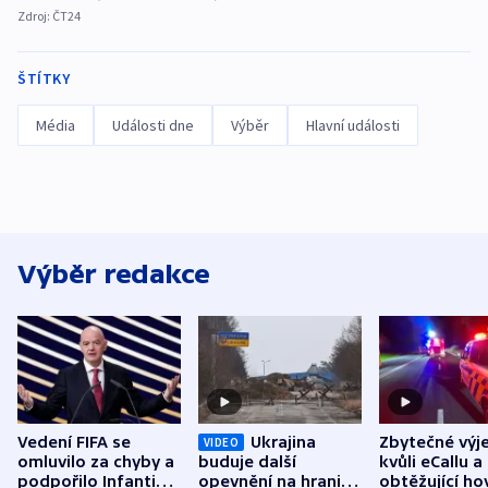
Zdroj:
ČT24
ŠTÍTKY
Média
Události dne
Výběr
Hlavní události
Výběr redakce
Vedení FIFA se
Ukrajina
Zbytečné výj
VIDEO
omluvilo za chyby a
buduje další
kvůli eCallu a
podpořilo Infantina.
opevnění na hranici
obtěžující ho