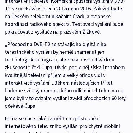
interaktivní televize. Komerční spuštění vysílání v DVB-
T2 se očekává v letech 2015 nebo 2016. Záležet bude
na Českém telekomunikačním úřadu a evropské
koordinaci radiového spektra. Testovací vysílání bude
pokračovat z vysílače na pražském Žižkově.
„Přechod na DVB-T2 ze stávajícího digitálního
terestrického vysílání by neměl znamenat jen
technologickou migraci, ale zcela novou diváckou
zkušenost,“ řekl Čupa. Diváci podle něj získají mnohem
kvalitnější televizní příjem a velký přínos vidí v
interaktivitě vysílání. „Během následujících tří let
budeme svědky dramatického odlišení od toho, na co
jsme byli v televizním vysílání zvyklí předchozích 60 let,“
očekává Čupa.
Firma se chce také zaměřit na zpřístupnění
internetového televizního vysílání pro chytré mobilní