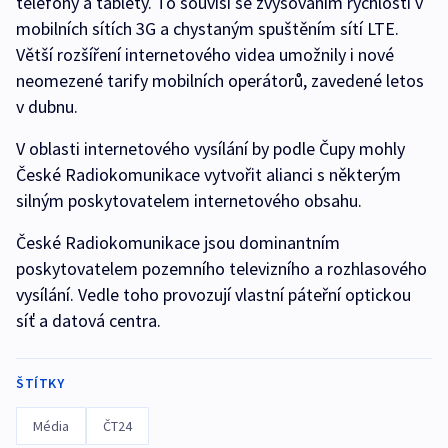
telefony a tablety. To souvisí se zvyšováním rychlosti v
mobilních sítích 3G a chystaným spuštěním sítí LTE.
Větší rozšíření internetového videa umožnily i nové
neomezené tarify mobilních operátorů, zavedené letos
v dubnu.
V oblasti internetového vysílání by podle Čupy mohly
České Radiokomunikace vytvořit alianci s některým
silným poskytovatelem internetového obsahu.
České Radiokomunikace jsou dominantním
poskytovatelem pozemního televizního a rozhlasového
vysílání. Vedle toho provozují vlastní páteřní optickou
síť a datová centra.
ŠTÍTKY
Média
ČT24