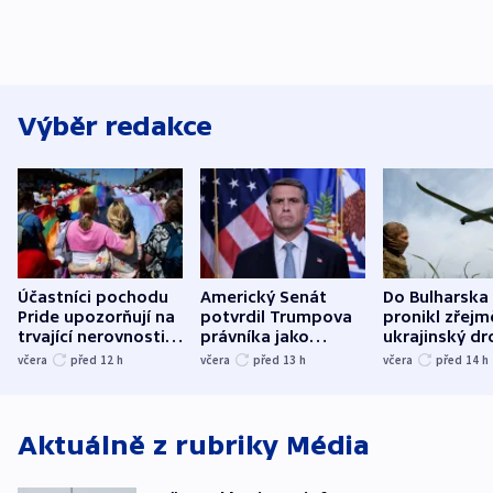
Výběr redakce
Účastníci pochodu
Americký Senát
Do Bulharska
Pride upozorňují na
potvrdil Trumpova
pronikl zřejm
trvající nerovnosti i
právníka jako
ukrajinský dr
společenskou
ministra
explodoval k
včera
před 12
h
včera
před 13
h
včera
před 14
h
atmosféru
spravedlnosti
od plynovod
Aktuálně z rubriky
Média