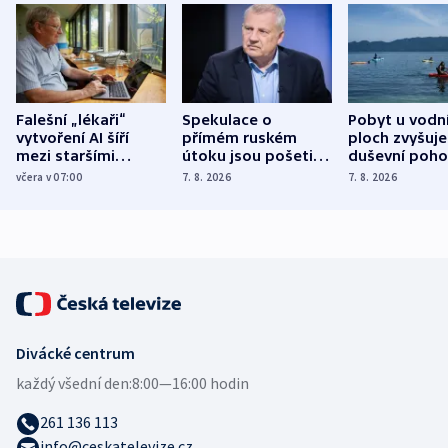
Falešní „lékaři“
Spekulace o
Pobyt u vodn
vytvoření AI šíří
přímém ruském
ploch zvyšuje
mezi staršími
útoku jsou pošetilé,
duševní poho
Poláky nebezpečné
míní estonský
ukázala
včera v 07:00
7. 8. 2026
7. 8. 2026
zdravotní rady
bezpečnostní
mezinárodní 
expert
Divácké centrum
každý všední den:
8:00—16:00 hodin
261 136 113
info@ceskatelevize.cz