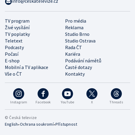
info@ceskatelevize.cz
TV program
Pro média
Živé vysílání
Reklama
TV poplatky
Studio Brno
Teletext
Studio Ostrava
Podcasty
Rada ČT
Počasí
Kariéra
E-shop
Podávání námětů
Mobilní a TV aplikace
Časté dotazy
Vše o ČT
Kontakty
Instagram
Facebook
YouTube
X
Threads
© Česká televize
•
•
English
Ochrana soukromí
Přístupnost