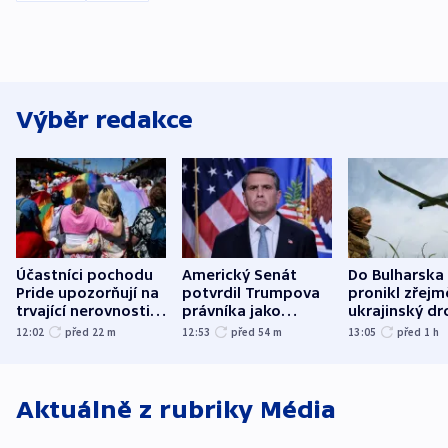
Výběr redakce
Účastníci pochodu
Americký Senát
Do Bulharska
Pride upozorňují na
potvrdil Trumpova
pronikl zřejm
trvající nerovnosti i
právníka jako
ukrajinský dr
společenskou
ministra
explodoval k
12:02
před 22
m
12:53
před 54
m
13:05
před 1
h
atmosféru
spravedlnosti
od plynovod
Aktuálně z rubriky
Média