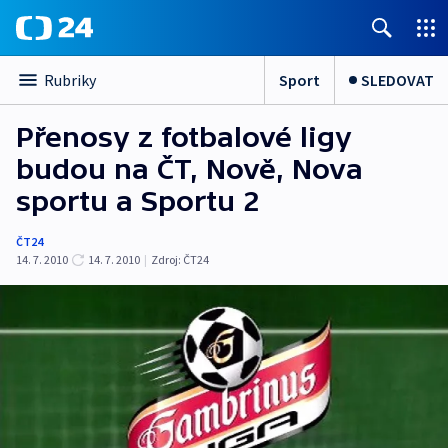
Sport
SLEDOVAT
Rubriky
Přenosy z fotbalové ligy
budou na ČT, Nově, Nova
sportu a Sportu 2
ČT24
14. 7. 2010
14. 7. 2010
|
Zdroj:
ČT24