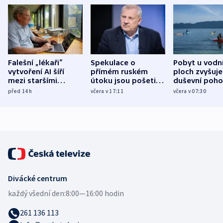
Falešní „lékaři“
Spekulace o
Pobyt u vodn
vytvoření AI šíří
přímém ruském
ploch zvyšuje
mezi staršími
útoku jsou pošetilé,
duševní poho
Poláky nebezpečné
míní estonský
ukázala
před 14
h
včera v 17:11
včera v 07:30
zdravotní rady
bezpečnostní
mezinárodní 
expert
Divácké centrum
každý všední den:
8:00—16:00 hodin
261 136 113