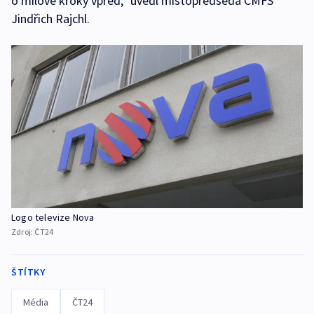
o mílové kroky vpřed,“ uvedl místopředseda ČMFS
Jindřich Rajchl.
Logo televize Nova
Zdroj:
ČT24
ŠTÍTKY
Média
ČT24