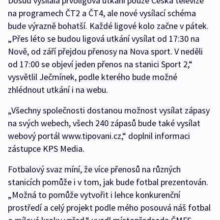
Dosud vysílala prvoligová utkání pouze Česká televize
na programech ČT2 a ČT4, ale nové vysílací schéma
bude výrazně bohatší. Každé ligové kolo začne v pátek.
„Přes léto se budou ligová utkání vysílat od 17:30 na
Nově, od září přejdou přenosy na Nova sport. V neděli
od 17:00 se objeví jeden přenos na stanici Sport 2,“
vysvětlil Ječmínek, podle kterého bude možné
zhlédnout utkání i na webu.
„Všechny společnosti dostanou možnost vysílat zápasy
na svých webech, všech 240 zápasů bude také vysílat
webový portál www.tipovani.cz,“ doplnil informaci
zástupce KPS Media.
Fotbalový svaz míní, že více přenosů na různých
stanicích pomůže i v tom, jak bude fotbal prezentován.
„Možná to pomůže vytvořit i lehce konkurenční
prostředí a celý projekt podle mého posouvá náš fotbal