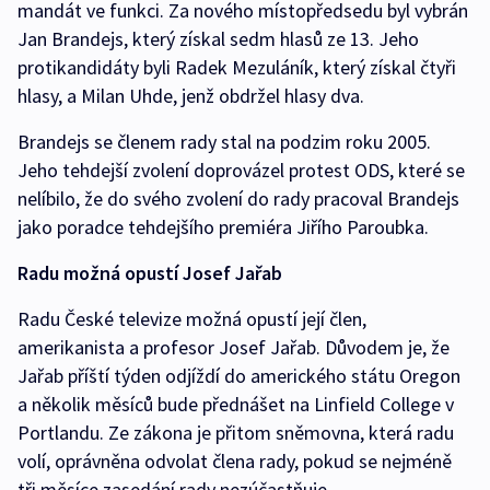
mandát ve funkci. Za nového místopředsedu byl vybrán
Jan Brandejs, který získal sedm hlasů ze 13. Jeho
protikandidáty byli Radek Mezuláník, který získal čtyři
hlasy, a Milan Uhde, jenž obdržel hlasy dva.
Brandejs se členem rady stal na podzim roku 2005.
Jeho tehdejší zvolení doprovázel protest ODS, které se
nelíbilo, že do svého zvolení do rady pracoval Brandejs
jako poradce tehdejšího premiéra Jiřího Paroubka.
Radu možná opustí Josef Jařab
Radu České televize možná opustí její člen,
amerikanista a profesor Josef Jařab. Důvodem je, že
Jařab příští týden odjíždí do amerického státu Oregon
a několik měsíců bude přednášet na Linfield College v
Portlandu. Ze zákona je přitom sněmovna, která radu
volí, oprávněna odvolat člena rady, pokud se nejméně
tři měsíce zasedání rady nezúčastňuje.