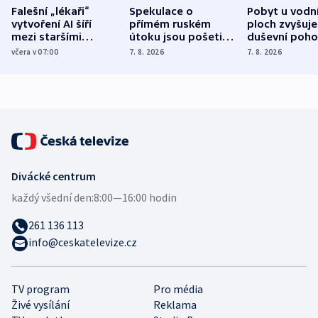
Falešní „lékaři“
Spekulace o
Pobyt u vodn
vytvoření AI šíří
přímém ruském
ploch zvyšuje
mezi staršími
útoku jsou pošetilé,
duševní poho
Poláky nebezpečné
míní estonský
ukázala
včera v 07:00
7. 8. 2026
7. 8. 2026
zdravotní rady
bezpečnostní
mezinárodní 
expert
Divácké centrum
každý všední den:
8:00—16:00 hodin
261 136 113
info@ceskatelevize.cz
TV program
Pro média
Živé vysílání
Reklama