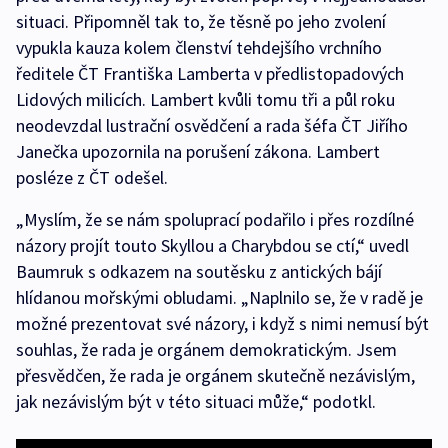
situaci. Připomněl tak to, že těsně po jeho zvolení
vypukla kauza kolem členství tehdejšího vrchního
ředitele ČT Františka Lamberta v předlistopadových
Lidových milicích. Lambert kvůli tomu tři a půl roku
neodevzdal lustrační osvědčení a rada šéfa ČT Jiřího
Janečka upozornila na porušení zákona. Lambert
posléze z ČT odešel.
„Myslím, že se nám spoluprací podařilo i přes rozdílné
názory projít touto Skyllou a Charybdou se ctí,“ uvedl
Baumruk s odkazem na soutěsku z antických bájí
hlídanou mořskými obludami. „Naplnilo se, že v radě je
možné prezentovat své názory, i když s nimi nemusí být
souhlas, že rada je orgánem demokratickým. Jsem
přesvědčen, že rada je orgánem skutečně nezávislým,
jak nezávislým být v této situaci může,“ podotkl.