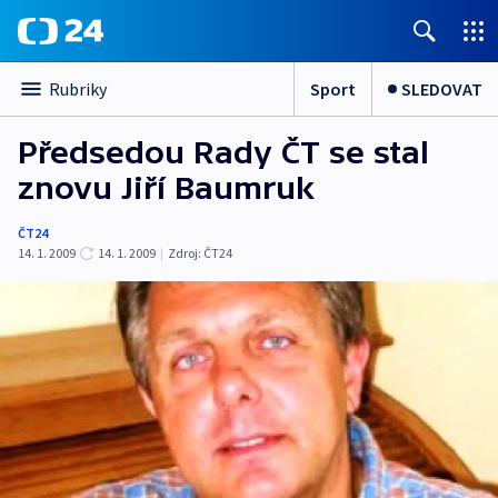
Sport
SLEDOVAT
Rubriky
Předsedou Rady ČT se stal
znovu Jiří Baumruk
ČT24
14. 1. 2009
14. 1. 2009
|
Zdroj:
ČT24