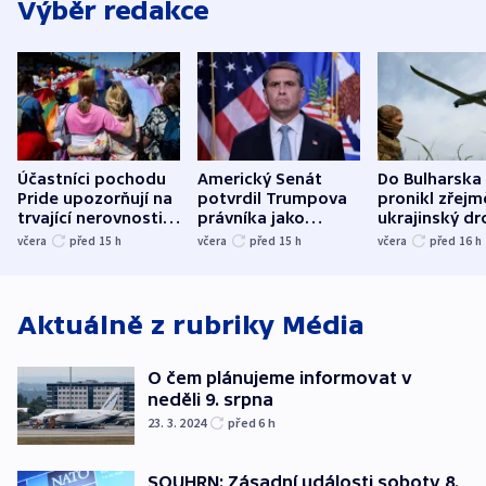
Výběr redakce
Účastníci pochodu
Americký Senát
Do Bulharska
Pride upozorňují na
potvrdil Trumpova
pronikl zřejm
trvající nerovnosti i
právníka jako
ukrajinský dr
společenskou
ministra
explodoval k
včera
před 15
h
včera
před 15
h
včera
před 16
h
atmosféru
spravedlnosti
od plynovod
Aktuálně z rubriky
Média
O čem plánujeme informovat v
neděli 9. srpna
23. 3. 2024
před 6
h
SOUHRN: Zásadní události soboty 8.