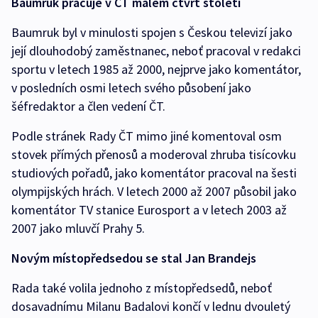
Baumruk pracuje v ČT málem čtvrt století
Baumruk byl v minulosti spojen s Českou televizí jako
její dlouhodobý zaměstnanec, neboť pracoval v redakci
sportu v letech 1985 až 2000, nejprve jako komentátor,
v posledních osmi letech svého působení jako
šéfredaktor a člen vedení ČT.
Podle stránek Rady ČT mimo jiné komentoval osm
stovek přímých přenosů a moderoval zhruba tisícovku
studiových pořadů, jako komentátor pracoval na šesti
olympijských hrách. V letech 2000 až 2007 působil jako
komentátor TV stanice Eurosport a v letech 2003 až
2007 jako mluvčí Prahy 5.
Novým místopředsedou se stal Jan Brandejs
Rada také volila jednoho z místopředsedů, neboť
dosavadnímu Milanu Badalovi končí v lednu dvouletý