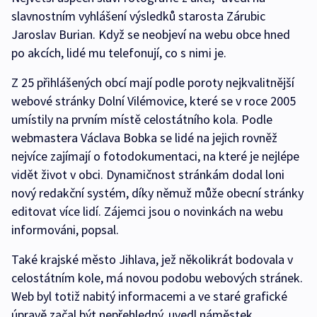
slavnostním vyhlášení výsledků starosta Zárubic
Jaroslav Burian. Když se neobjeví na webu obce hned
po akcích, lidé mu telefonují, co s nimi je.
Z 25 přihlášených obcí mají podle poroty nejkvalitnější
webové stránky Dolní Vilémovice, které se v roce 2005
umístily na prvním místě celostátního kola. Podle
webmastera Václava Bobka se lidé na jejich rovněž
nejvíce zajímají o fotodokumentaci, na které je nejlépe
vidět život v obci. Dynamičnost stránkám dodal loni
nový redakční systém, díky němuž může obecní stránky
editovat více lidí. Zájemci jsou o novinkách na webu
informováni, popsal.
Také krajské město Jihlava, jež několikrát bodovala v
celostátním kole, má novou podobu webových stránek.
Web byl totiž nabitý informacemi a ve staré grafické
úpravě začal být nepřehledný, uvedl náměstek