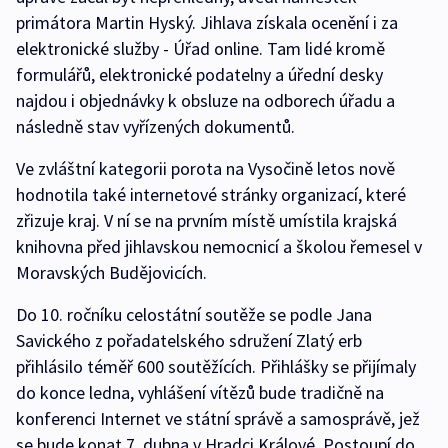
primátora Martin Hyský. Jihlava získala ocenění i za
elektronické služby - Úřad online. Tam lidé kromě
formulářů, elektronické podatelny a úřední desky
najdou i objednávky k obsluze na odborech úřadu a
následně stav vyřízených dokumentů.
Ve zvláštní kategorii porota na Vysočině letos nově
hodnotila také internetové stránky organizací, které
zřizuje kraj. V ní se na prvním místě umístila krajská
knihovna před jihlavskou nemocnicí a školou řemesel v
Moravských Budějovicích.
Do 10. ročníku celostátní soutěže se podle Jana
Savického z pořadatelského sdružení Zlatý erb
přihlásilo téměř 600 soutěžících. Přihlášky se přijímaly
do konce ledna, vyhlášení vítězů bude tradičně na
konferenci Internet ve státní správě a samosprávě, jež
se bude konat 7. dubna v Hradci Králové. Postoupí do