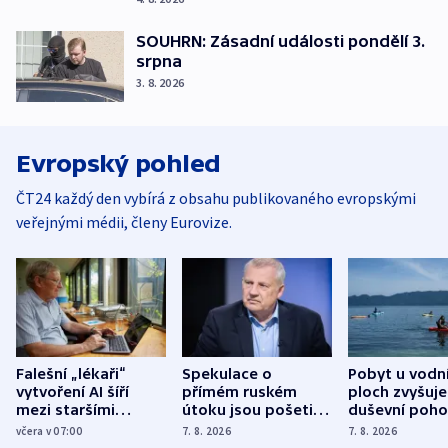
SOUHRN: Zásadní události pondělí 3.
srpna
3. 8. 2026
Evropský pohled
ČT24 každý den vybírá z obsahu publikovaného evropskými
veřejnými médii, členy Eurovize.
Falešní „lékaři“
Spekulace o
Pobyt u vodn
vytvoření AI šíří
přímém ruském
ploch zvyšuje
mezi staršími
útoku jsou pošetilé,
duševní poho
Poláky nebezpečné
míní estonský
ukázala
včera v 07:00
7. 8. 2026
7. 8. 2026
zdravotní rady
bezpečnostní
mezinárodní 