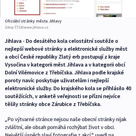
Oficiální stránky města Jihlavy
Zdroj:
ČT24/www.jihlava.cz
Jihlava - Do desátého kola celostátní soutěže o
nejlepší webové stránky a elektronické služby měst
a obcí České republiky Zlatý erb postupují z kraje
Vysočina v kategorii měst Jihlava a v kategorii obcí
Dolní Vilémovice z Třebíčska. Jihlava podle krajské
poroty navíc poskytuje uživatelům i nejlepší
elektronické služby. Do krajského kola se přihlásilo 40
soutěžících, v anketě veřejnosti se přízni nejvíce
těšily stránky obce Zárubice z Třebíčska.
„Po výtvarné stránce nejsou naše obecní stránky nijak
zvláštní, ale obsah pomáhá rozhýbat život v obci.
Největší úspěch slaví fotografie z akcí,“ uvedl na