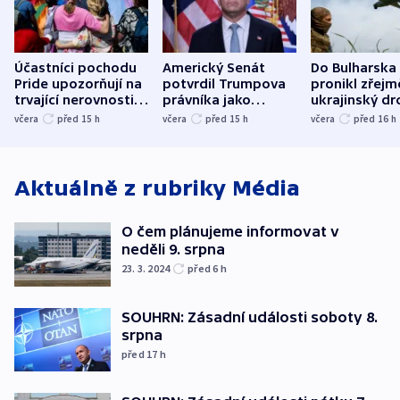
Účastníci pochodu
Americký Senát
Do Bulharska
Pride upozorňují na
potvrdil Trumpova
pronikl zřejm
trvající nerovnosti i
právníka jako
ukrajinský dr
společenskou
ministra
explodoval k
včera
před 15
h
včera
před 15
h
včera
před 16
h
atmosféru
spravedlnosti
od plynovod
Aktuálně z rubriky
Média
O čem plánujeme informovat v
neděli 9. srpna
23. 3. 2024
před 6
h
SOUHRN: Zásadní události soboty 8.
srpna
před 17
h