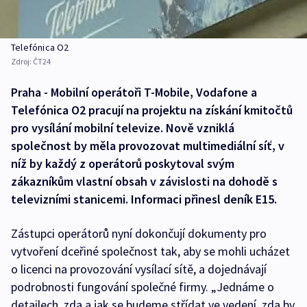
Telefónica O2
Zdroj:
ČT24
Praha - Mobilní operátoři T-Mobile, Vodafone a
Telefónica O2 pracují na projektu na získání kmitočtů
pro vysílání mobilní televize. Nově vzniklá
společnost by měla provozovat multimediální síť, v
níž by každý z operátorů poskytoval svým
zákazníkům vlastní obsah v závislosti na dohodě s
televizními stanicemi. Informaci přinesl deník E15.
Zástupci operátorů nyní dokončují dokumenty pro
vytvoření dceřiné společnost tak, aby se mohli ucházet
o licenci na provozování vysílací sítě, a dojednávají
podrobnosti fungování společné firmy. „Jednáme o
detailech, zda a jak se budeme střídat ve vedení, zda by