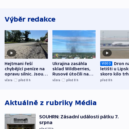
Výběr redakce
Hejtmani řeší
Ukrajina zasáhla
Dron n
VIDEO
chybějící peníze na
sklad Wildberries,
letišti u Lips
opravu silnic. Jsou
Rusové útočili na
skoro kilo trh
nenárokové, namítá
trh, hasiče či
indicie ukazuj
včera
před 8
h
včera
před 8
h
před 8
h
ministerstvo
stadion
Rusko
Aktuálně z rubriky
Média
SOUHRN: Zásadní události pátku 7.
srpna
před 10
h