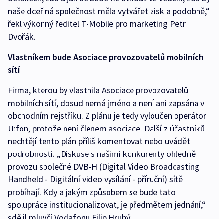
naše dceřiná společnost měla vytvářet zisk a podobně,“
řekl výkonný ředitel T-Mobile pro marketing Petr
Dvořák.
Vlastníkem bude Asociace provozovatelů mobilních
sítí
Firma, kterou by vlastnila Asociace provozovatelů
mobilních sítí, dosud nemá jméno a není ani zapsána v
obchodním rejstříku. Z plánu je tedy vyloučen operátor
U:fon, protože není členem asociace. Další z účastníků
nechtějí tento plán příliš komentovat nebo uvádět
podrobnosti. „Diskuse s našimi konkurenty ohledně
provozu společné DVB-H (Digital Video Broadcasting
Handheld - Digitální video vysílání - příruční) sítě
probíhají. Kdy a jakým způsobem se bude tato
spolupráce institucionalizovat, je předmětem jednání,“
sdělil mluvčí Vodafonu Filip Hrubý.