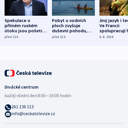
Spekulace o
Pobyt u vodních
Jiný jazyk i t
přímém ruském
ploch zvyšuje
Ve Francii
útoku jsou pošetilé,
duševní pohodu,
spolupracují h
míní estonský
ukázala
různých zemí
před 12
h
před 21
h
6. 8. 2026
bezpečnostní
mezinárodní studie
expert
Divácké centrum
každý všední den:
8:00—16:00 hodin
261 136 113
info@ceskatelevize.cz