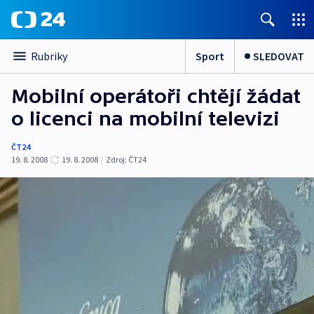
Sport
SLEDOVAT
Rubriky
Mobilní operátoři chtějí žádat
o licenci na mobilní televizi
ČT24
19. 8. 2008
19. 8. 2008
|
Zdroj:
ČT24