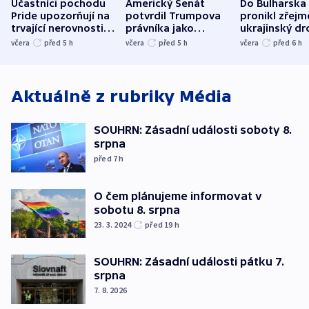
Účastníci pochodu
Americký Senát
Do Bulharska
Pride upozorňují na
potvrdil Trumpova
pronikl zřejm
trvající nerovnosti i
právníka jako
ukrajinský dr
společenskou
ministra
explodoval k
včera
před 5
h
včera
před 5
h
včera
před 6
h
atmosféru
spravedlnosti
od plynovod
Aktuálně z rubriky
Média
SOUHRN: Zásadní události soboty 8.
srpna
před 7
h
O čem plánujeme informovat v
sobotu 8. srpna
23. 3. 2024
před 19
h
SOUHRN: Zásadní události pátku 7.
srpna
7. 8. 2026