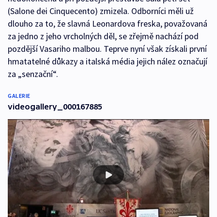
(Salone dei Cinquecento) zmizela. Odborníci měli už
dlouho za to, že slavná Leonardova freska, považovaná
za jedno z jeho vrcholných děl, se zřejmě nachází pod
pozdější Vasariho malbou. Teprve nyní však získali první
hmatatelné důkazy a italská média jejich nález označují
za „senzační“.
GALERIE
videogallery_000167885