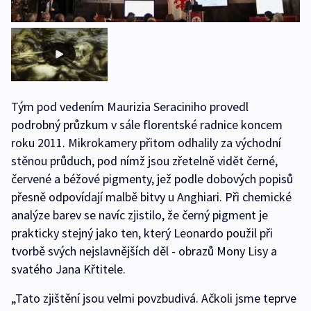
Tým pod vedením Maurizia Seraciniho provedl
podrobný průzkum v sále florentské radnice koncem
roku 2011. Mikrokamery přitom odhalily za východní
stěnou průduch, pod nímž jsou zřetelně vidět černé,
červené a béžové pigmenty, jež podle dobových popisů
přesně odpovídají malbě bitvy u Anghiari. Při chemické
analýze barev se navíc zjistilo, že černý pigment je
prakticky stejný jako ten, který Leonardo použil při
tvorbě svých nejslavnějších děl - obrazů Mony Lisy a
svatého Jana Křtitele.
„Tato zjištění jsou velmi povzbudivá. Ačkoli jsme teprve