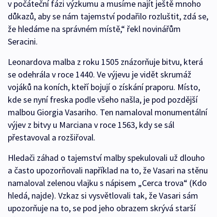
v počáteční fázi výzkumu a musíme najít ještě mnoho
důkazů, aby se nám tajemství podařilo rozluštit, zdá se,
že hledáme na správném místě,“ řekl novinářům
Seracini.
Leonardova malba z roku 1505 znázorňuje bitvu, která
se odehrála v roce 1440. Ve výjevu je vidět skrumáž
vojáků na koních, kteří bojují o získání praporu. Místo,
kde se nyní freska podle všeho našla, je pod pozdější
malbou Giorgia Vasariho. Ten namaloval monumentální
výjev z bitvy u Marciana v roce 1563, kdy se sál
přestavoval a rozšiřoval.
Hledači záhad o tajemství malby spekulovali už dlouho
a často upozorňovali například na to, že Vasari na stěnu
namaloval zelenou vlajku s nápisem „Cerca trova“ (Kdo
hledá, najde). Vzkaz si vysvětlovali tak, že Vasari sám
upozorňuje na to, se pod jeho obrazem skrývá starší