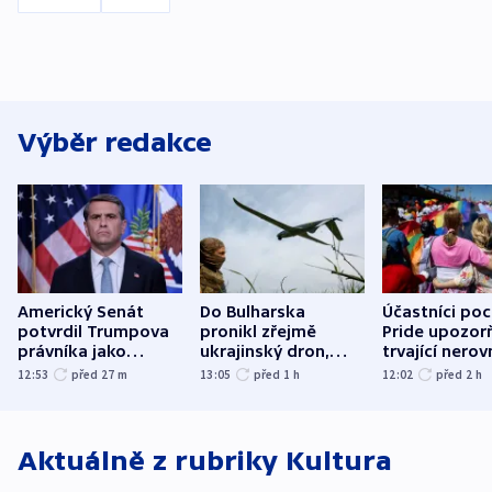
Výběr redakce
Americký Senát
Do Bulharska
Účastníci po
potvrdil Trumpova
pronikl zřejmě
Pride upozorň
právníka jako
ukrajinský dron,
trvající nerov
ministra
explodoval kilometr
společensko
12:53
před 27
m
13:05
před 1
h
12:02
před 2
h
spravedlnosti
od plynovodu
atmosféru
Aktuálně z rubriky
Kultura