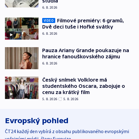
studia
6. 8. 2026
Filmové premiéry: 6 gramů,
VIDEO
Dvě deci tuše i Hořké svátky
6. 8. 2026
Pauza Ariany Grande poukazuje na
hranice fanouškovského zájmu
6. 8. 2026
Český snímek Volklore má
studentského Oscara, zabojuje o
cenu za krátký film
5. 8. 2026
5. 8. 2026
Evropský pohled
ČT24 každý den vybírá z obsahu publikovaného evropskými
veřejnými médii, členy Eurovize.