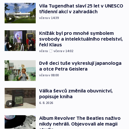
Vila Tugendhat slaví 25 let v UNESCO
třídenní akcí v zahradách
včera v 14:39
Knížák byl pro mnohé symbolem
svobody a intelektuálního rebelství,
řekl Klaus
včera
včera v 14:02
Dvě deci tuše vykreslují japanologa
a otce Petra Geislera
včera v 08:00
Válka ševců změnila obuvnictví,
popisuje kniha
6. 8. 2026
Album Revolver The Beatles naživo
nikdy nehráli. Objevovali ale magii