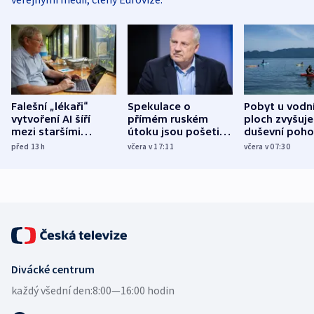
Falešní „lékaři“
Spekulace o
Pobyt u vodn
vytvoření AI šíří
přímém ruském
ploch zvyšuje
mezi staršími
útoku jsou pošetilé,
duševní poho
Poláky nebezpečné
míní estonský
ukázala
před 13
h
včera v 17:11
včera v 07:30
zdravotní rady
bezpečnostní
mezinárodní 
expert
Divácké centrum
každý všední den:
8:00—16:00 hodin