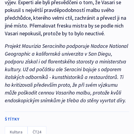
výjev. Experti ale byli přesvědčeni o tom, že Vasari se
pokusil s největší pravděpodobností malbu svého
předchůdce, kterého velmi ctil, zachránit a převezl ji na
jiné místo. Přemalovat fresku mistra by se podle nich
Vasari nepokusil, protože by to bylo neuctivé.
Projekt Maurizia Seraciniho podporuje Nadace National
Geographic a kalifornská univerzita v San Diegu,
podporu získal i od florentského starosty a ministerstva
kultury. Už od počátku ale Seracini bojuje s odporem
italských odborníků - kunsthistoriků a restaurátorů. Ti
ho kritizovali především proto, že při svém výzkumu
může poškodit cennou Vasariho malbu, protože kvůli
endoskopickým snímkům je třeba do stěny vyvrtat díry.
ŠTÍTKY
Kultura
ČT24