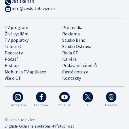
261 136 113
info@ceskatelevize.cz
TV program
Pro média
Živé vysílání
Reklama
TV poplatky
Studio Brno
Teletext
Studio Ostrava
Podcasty
Rada ČT
Počasí
Kariéra
E-shop
Podávání námětů
Mobilní a TV aplikace
Časté dotazy
Vše o ČT
Kontakty
Instagram
Facebook
YouTube
X
Threads
© Česká televize
•
•
English
Ochrana soukromí
Přístupnost