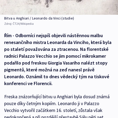
Bitva u Anghiari / Leonardo da Vinci (studie)
Zdroj:
ČT24/Wikipedia
Řím - Odborníci nejspíš objevili nástěnnou malbu
renesančního mistra Leonarda da Vinciho, která byla
po staletí považována za ztracenou. Na florentské
radnici Palazzo Vecchio se jim pomocí mikrokamer
podařilo pod freskou Giorgia Vasariho nalézt stopy
pigmentů, které možná na zeď nanesl právě
Leonardo. Oznámil to dnes vědecký tým na tiskové
konferenci ve Florencii.
Freska znázorňující bitvu u Anghiari byla dosud známá
pouze díky četným kopiím. Leonardo ji v Palazzo
Vecchio vytvořil začátkem 16. století, zůstala však
nedokončená a při pozdější přestavbě Sálu pěti set