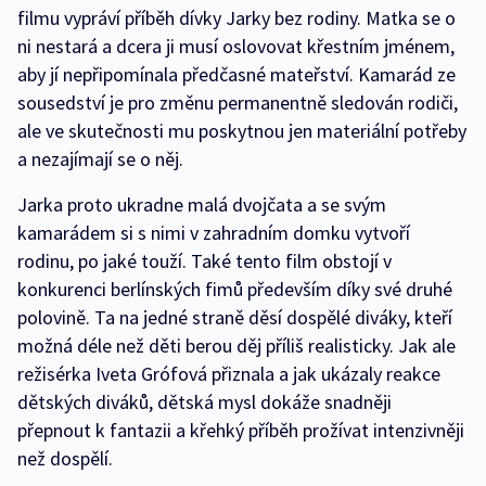
filmu vypráví příběh dívky Jarky bez rodiny. Matka se o
ni nestará a dcera ji musí oslovovat křestním jménem,
aby jí nepřipomínala předčasné mateřství. Kamarád ze
sousedství je pro změnu permanentně sledován rodiči,
ale ve skutečnosti mu poskytnou jen materiální potřeby
a nezajímají se o něj.
Jarka proto ukradne malá dvojčata a se svým
kamarádem si s nimi v zahradním domku vytvoří
rodinu, po jaké touží. Také tento film obstojí v
konkurenci berlínských fimů především díky své druhé
polovině. Ta na jedné straně děsí dospělé diváky, kteří
možná déle než děti berou děj příliš realisticky. Jak ale
režisérka Iveta Grófová přiznala a jak ukázaly reakce
dětských diváků, dětská mysl dokáže snadněji
přepnout k fantazii a křehký příběh prožívat intenzivněji
než dospělí.