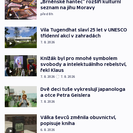
„Brněnské hantec“ rozšíří kulturní
seznam na jihu Moravy
před 8
h
Vila Tugendhat slaví 25 let v UNESCO
třídenní akcí v zahradách
7. 8. 2026
Knížák byl pro mnohé symbolem
svobody a intelektuálního rebelství,
řekl Klaus
7. 8. 2026
7. 8. 2026
Dvě deci tuše vykreslují japanologa
a otce Petra Geislera
7. 8. 2026
Válka ševců změnila obuvnictví,
popisuje kniha
6. 8. 2026