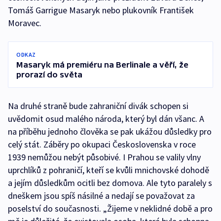
Tomáš Garrigue Masaryk nebo plukovník František
Moravec.
ODKAZ
Masaryk má premiéru na Berlinale a věří, že
prorazí do světa
Na druhé straně bude zahraniční divák schopen si
uvědomit osud malého národa, který byl dán všanc. A
na příběhu jednoho člověka se pak ukážou důsledky pro
celý stát. Záběry po okupaci Československa v roce
1939 nemůžou nebýt působivé. I Prahou se valily vlny
uprchlíků z pohraničí, kteří se kvůli mnichovské dohodě
a jejím důsledkům ocitli bez domova. Ale tyto paralely s
dneškem jsou spíš násilné a nedají se považovat za
poselství do současnosti. „Žijeme v neklidné době a pro