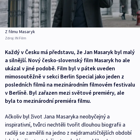
Z filmu Masaryk
Zdroj:
IN Film
Každý v Česku má představu, že Jan Masaryk byl malý
a silnější. Nový česko-slovenský film Masaryk ho ale
ukázal v jiné podobě. Film byl v pátek uveden
mimosoutěžně v sekci Berlin Special jako jeden z
posledních filmů na mezinárodním filmovém festivalu
v Berlíně. Byl zařazen mezi světové premiéry, ale
byla to mezinárodní premiéra filmu.
Ačkoliv byl život Jana Masaryka neobyčejný a
inspirativní, tvůrci nechtěli tvořit dlouhou biografii a
raději se zaměřili na jedno z nejdramatičtějších období