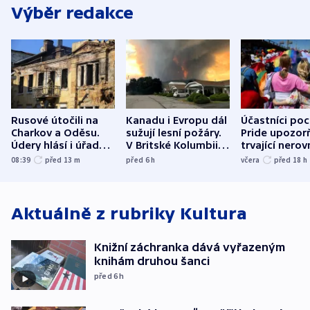
Výběr redakce
Rusové útočili na
Kanadu i Evropu dál
Účastníci po
Charkov a Oděsu.
sužují lesní požáry.
Pride upozorň
Údery hlásí i úřady v
V Britské Kolumbii
trvající nerov
Bělgorodu
evakuovali tisíce lidí
společensko
08:39
před 13
m
před 6
h
včera
před 18
h
atmosféru
Aktuálně z rubriky
Kultura
Knižní záchranka dává vyřazeným
knihám druhou šanci
před 6
h