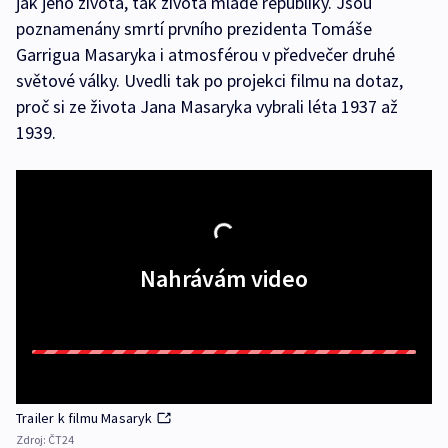
jak jeho života, tak života mladé republiky. Jsou
poznamenány smrtí prvního prezidenta Tomáše
Garrigua Masaryka i atmosférou v předvečer druhé
světové války. Uvedli tak po projekci filmu na dotaz,
proč si ze života Jana Masaryka vybrali léta 1937 až
1939.
Nahrávám video
Trailer k filmu Masaryk
Zdroj:
ČT24