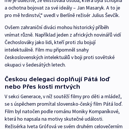
mě je důležité, že existovala osoba, která byla schopna
a ochotna bojovat za své ideály – Jan Masaryk. A to je
pro mě hrdinství,“ uvedl v Berlíně režisér Julius Ševčík.
Ovšem zahraniční diváci mohou historický příběh
vnímat různě. Například jeden z afrických novinářů vidí
Čechoslováky jako lidi, kteří proti zlu bojují
intelektuálně. Film mu připomněl snahy
československých intelektuálů v boji proti sovětské
okupaci v šedesátých letech.
Českou delegaci doplňují Pátá loď
nebo Přes kosti mrtvých
V sekci Generace, v níž soutěží filmy pro děti a mládež,
se s úspěchem promítal slovensko-český film Pátá loď.
Film byl natočen podle románu Moniky Kompaníkové,
která ho napsala na motivy skutečné události.
Režisérka Iveta Grófová ve svém druhém celovečerním