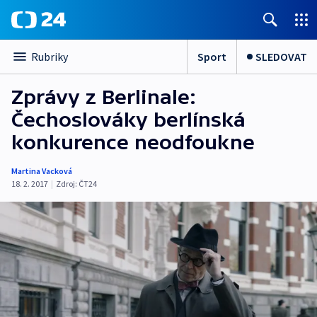
Sport
SLEDOVAT
Rubriky
Zprávy z Berlinale:
Čechoslováky berlínská
konkurence neodfoukne
Martina Vacková
18. 2. 2017
|
Zdroj:
ČT24