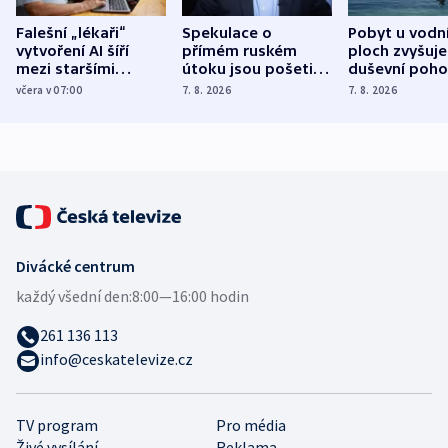
Falešní „lékaři“
Spekulace o
Pobyt u vodn
vytvoření AI šíří
přímém ruském
ploch zvyšuje
mezi staršími
útoku jsou pošetilé,
duševní poho
Poláky nebezpečné
míní estonský
ukázala
včera v 07:00
7. 8. 2026
7. 8. 2026
zdravotní rady
bezpečnostní
mezinárodní 
expert
Divácké centrum
každý všední den:
8:00—16:00 hodin
261 136 113
info@ceskatelevize.cz
TV program
Pro média
Živé vysílání
Reklama