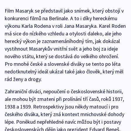
Film Masaryk se představil jako snímek, který obstojí v
konkurenci filmů na Berlinale. A to i díky hereckému
výkonu Karla Rodena v roli Jana Masaryka. Karel Roden
má sice do nízkého vzhledu a otylosti daleko, ale jeho
herecký výkon je zaznamenáníhodný tím, jak dokázal
vystihnout Masarykův vnitřní svět a jeho boj za ideje
nového státu, který se dostává do velkého ohrožení.
Pro mnohé české a slovenské diváky se tento po léta
nedotknutelný ideál ukázal také jako člověk, který měl
rád ženy a drogy.
Zahraniční diváci, nepoučení o československé historii,
ale mohou být zmateni při prolínání tří časů, roků 1937,
1938 a 1939. Retrospektivy jsou někdy matoucí i pro
českého diváka, který zná kontext mnichovské dohody
lépe. Poněkud nepřehledné navíc můžou být i postavy
československých dějin jako prezident Edvard Beneš,