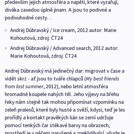
především jejich atmosféra a napětí, které vyzařují,
diváka zavedou úplně jinam. A jsou to podivné a
podivuhodné cesty…
Andrej Dúbravský / Ice cream, 2012 autor: Marie
Kohoutová, zdroj: ČT24
Andrej Dúbravský / Advanced search, 2012 autor:
Marie Kohoutová, zdroj: ČT24
Andrej Dúbravský má jedinečný dar: migrovat v čase a
vidět skrz - ať jsou to tváře chlapců (
My best friends
from last summer
, 2012), nebo letní atmosféra
hromadné koupele nahých těl. Jeho výjevy na břehu
řeky nám stejně tak mohou připomínat vzpomínku na
zeleň pralesů, které byly husté a svěží, kdysi, teď je les
prořídlý a kontakt pravěkých lián se zemí udržuje
pomocí tenkých čar stékavé barvy na obrazech;
prostředí je v něčem narušené a zneklidňující, všude je