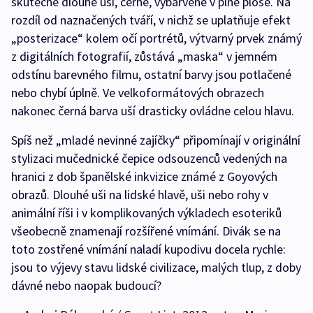
skutečně dlouhé uši, černé, vybarvené v plné ploše. Na
rozdíl od naznačených tváří, v nichž se uplatňuje efekt
„posterizace“ kolem očí portrétů, výtvarný prvek známý
z digitálních fotografií, zůstává „maska“ v jemném
odstínu barevného filmu, ostatní barvy jsou potlačené
nebo chybí úplně. Ve velkoformátových obrazech
nakonec černá barva uší drasticky ovládne celou hlavu.
Spíš než „mladé nevinné zajíčky“ připomínají v originální
stylizaci mučednické čepice odsouzenců vedených na
hranici z dob španělské inkvizice známé z Goyových
obrazů. Dlouhé uši na lidské hlavě, uši nebo rohy v
animální říši i v komplikovaných výkladech esoteriků
všeobecně znamenají rozšířené vnímání. Divák se na
toto zostřené vnímání naladí kupodivu docela rychle:
jsou to výjevy stavu lidské civilizace, malých tlup, z doby
dávné nebo naopak budoucí?