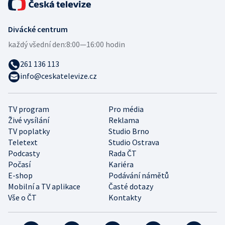
Divácké centrum
každý všední den:
8:00—16:00 hodin
261 136 113
info@ceskatelevize.cz
TV program
Pro média
Živé vysílání
Reklama
TV poplatky
Studio Brno
Teletext
Studio Ostrava
Podcasty
Rada ČT
Počasí
Kariéra
E-shop
Podávání námětů
Mobilní a TV aplikace
Časté dotazy
Vše o ČT
Kontakty