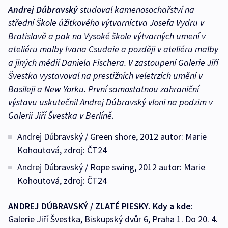
Andrej Dúbravský
studoval kamenosochařství na
střední Škole úžitkového výtvarníctva Josefa Vydru v
Bratislavě a pak na Vysoké škole výtvarných umení v
ateliéru malby Ivana Csudaie a později v ateliéru malby
a jiných médií Daniela Fischera. V zastoupení Galerie Jiří
Švestka vystavoval na prestižních veletrzích umění v
Basileji a New Yorku. První samostatnou zahraniční
výstavu uskutečnil Andrej Dúbravský vloni na podzim v
Galerii Jiří Švestka v Berlíně.
Andrej Dúbravský / Green shore, 2012 autor: Marie
Kohoutová, zdroj: ČT24
Andrej Dúbravský / Rope swing, 2012 autor: Marie
Kohoutová, zdroj: ČT24
ANDREJ DÚBRAVSKÝ / ZLATÉ PIESKY
.
Kdy a kde
:
Galerie Jiří Švestka, Biskupský dvůr 6, Praha 1. Do 20. 4.