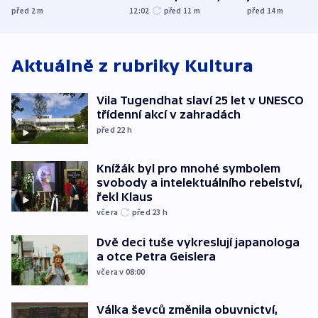
prostoru,
obětí berlínského
spravedlnost
před 2
m
12:02
před 11
m
před 14
m
explodoval kilometr
útoku
od plynovodu
Aktuálně z rubriky
Kultura
Vila Tugendhat slaví 25 let v UNESCO
třídenní akcí v zahradách
před 22
h
Knížák byl pro mnohé symbolem
svobody a intelektuálního rebelství,
řekl Klaus
včera
před 23
h
Dvě deci tuše vykreslují japanologa
a otce Petra Geislera
včera v 08:00
Válka ševců změnila obuvnictví,