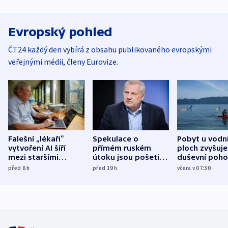
Evropský pohled
ČT24 každý den vybírá z obsahu publikovaného evropskými
veřejnými médii, členy Eurovize.
Falešní „lékaři“
Spekulace o
Pobyt u vodn
vytvoření AI šíří
přímém ruském
ploch zvyšuje
mezi staršími
útoku jsou pošetilé,
duševní poho
Poláky nebezpečné
míní estonský
ukázala
před 6
h
před 19
h
včera v 07:30
zdravotní rady
bezpečnostní
mezinárodní 
expert