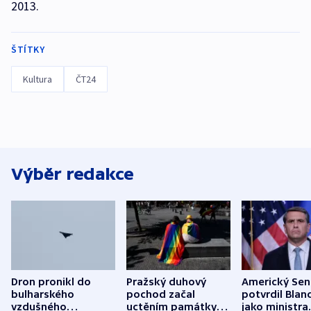
2013.
ŠTÍTKY
Kultura
ČT24
Výběr redakce
Dron pronikl do
Pražský duhový
Americký Sen
bulharského
pochod začal
potvrdil Blan
vzdušného
uctěním památky
jako ministra