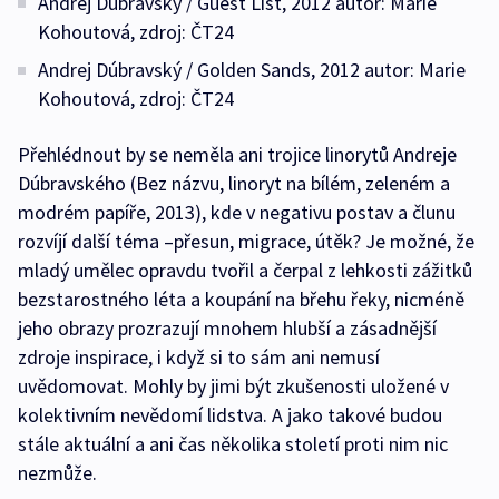
Andrej Dúbravský / Guest List, 2012 autor: Marie
Kohoutová, zdroj: ČT24
Andrej Dúbravský / Golden Sands, 2012 autor: Marie
Kohoutová, zdroj: ČT24
Přehlédnout by se neměla ani trojice linorytů Andreje
Dúbravského (Bez názvu, linoryt na bílém, zeleném a
modrém papíře, 2013), kde v negativu postav a člunu
rozvíjí další téma –přesun, migrace, útěk? Je možné, že
mladý umělec opravdu tvořil a čerpal z lehkosti zážitků
bezstarostného léta a koupání na břehu řeky, nicméně
jeho obrazy prozrazují mnohem hlubší a zásadnější
zdroje inspirace, i když si to sám ani nemusí
uvědomovat. Mohly by jimi být zkušenosti uložené v
kolektivním nevědomí lidstva. A jako takové budou
stále aktuální a ani čas několika století proti nim nic
nezmůže.