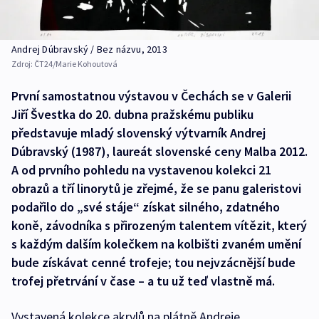
Andrej Dúbravský / Bez názvu, 2013
Zdroj:
ČT24/Marie Kohoutová
První samostatnou výstavou v Čechách se v Galerii
Jiří Švestka do 20. dubna pražskému publiku
představuje mladý slovenský výtvarník Andrej
Dúbravský (1987), laureát slovenské ceny Malba 2012.
A od prvního pohledu na vystavenou kolekci 21
obrazů a tří linorytů je zřejmé, že se panu galeristovi
podařilo do „své stáje“ získat silného, zdatného
koně, závodníka s přirozeným talentem vítězit, který
s každým dalším kolečkem na kolbišti zvaném umění
bude získávat cenné trofeje; tou nejvzácnější bude
trofej přetrvání v čase – a tu už teď vlastně má.
Vystavená kolekce akrylů na plátně Andreje