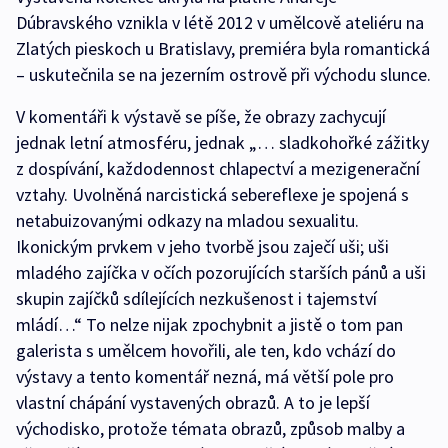
Dúbravského vznikla v létě 2012 v umělcově ateliéru na
Zlatých pieskoch u Bratislavy, premiéra byla romantická
– uskutečnila se na jezerním ostrově při východu slunce.
V komentáři k výstavě se píše, že obrazy zachycují
jednak letní atmosféru, jednak „… sladkohořké zážitky
z dospívání, každodennost chlapectví a mezigenerační
vztahy. Uvolněná narcistická sebereflexe je spojená s
netabuizovanými odkazy na mladou sexualitu.
Ikonickým prvkem v jeho tvorbě jsou zaječí uši; uši
mladého zajíčka v očích pozorujících starších pánů a uši
skupin zajíčků sdílejících nezkušenost i tajemství
mládí…“ To nelze nijak zpochybnit a jistě o tom pan
galerista s umělcem hovořili, ale ten, kdo vchází do
výstavy a tento komentář nezná, má větší pole pro
vlastní chápání vystavených obrazů. A to je lepší
východisko, protože témata obrazů, způsob malby a