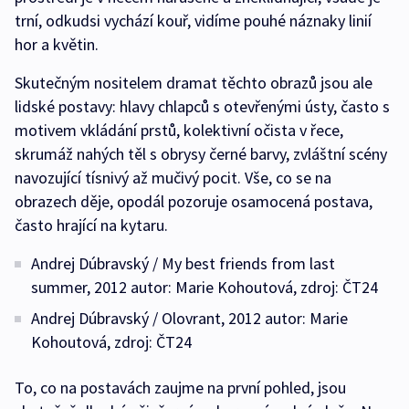
trní, odkudsi vychází kouř, vidíme pouhé náznaky linií
hor a květin.
Skutečným nositelem dramat těchto obrazů jsou ale
lidské postavy: hlavy chlapců s otevřenými ústy, často s
motivem vkládání prstů, kolektivní očista v řece,
skrumáž nahých těl s obrysy černé barvy, zvláštní scény
navozující tísnivý až mučivý pocit. Vše, co se na
obrazech děje, opodál pozoruje osamocená postava,
často hrající na kytaru.
Andrej Dúbravský / My best friends from last
summer, 2012 autor: Marie Kohoutová, zdroj: ČT24
Andrej Dúbravský / Olovrant, 2012 autor: Marie
Kohoutová, zdroj: ČT24
To, co na postavách zaujme na první pohled, jsou