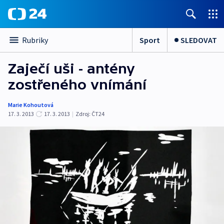
Sport
SLEDOVAT
Rubriky
Zaječí uši - antény
zostřeného vnímání
Marie Kohoutová
17. 3. 2013
17. 3. 2013
|
Zdroj:
ČT24