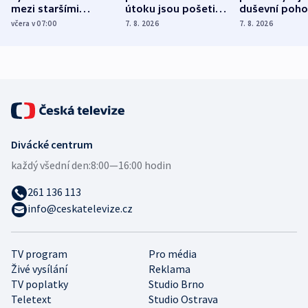
mezi staršími
útoku jsou pošetilé,
duševní poho
Poláky nebezpečné
míní estonský
ukázala
včera v 07:00
7. 8. 2026
7. 8. 2026
zdravotní rady
bezpečnostní
mezinárodní 
expert
Divácké centrum
každý všední den:
8:00—16:00 hodin
261 136 113
info@ceskatelevize.cz
TV program
Pro média
Živé vysílání
Reklama
TV poplatky
Studio Brno
Teletext
Studio Ostrava