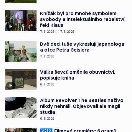
Knížák byl pro mnohé symbolem
svobody a intelektuálního rebelství,
řekl Klaus
7. 8. 2026
7. 8. 2026
Dvě deci tuše vykreslují japanologa
a otce Petra Geislera
7. 8. 2026
Válka ševců změnila obuvnictví,
popisuje kniha
6. 8. 2026
Album Revolver The Beatles naživo
nikdy nehráli. Objevovali ale magii
studia
6. 8. 2026
Filmové premiéry: 6 gramů,
VIDEO