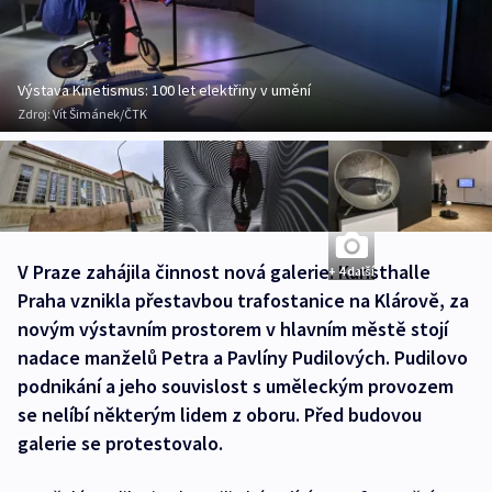
Výstava Kinetismus: 100 let elektřiny v umění
Zdroj:
Vít Šimánek/ČTK
V Praze zahájila činnost nová galerie. Kunsthalle
+ 4 další
Praha vznikla přestavbou trafostanice na Klárově, za
novým výstavním prostorem v hlavním městě stojí
nadace manželů Petra a Pavlíny Pudilových. Pudilovo
podnikání a jeho souvislost s uměleckým provozem
se nelíbí některým lidem z oboru. Před budovou
galerie se protestovalo.