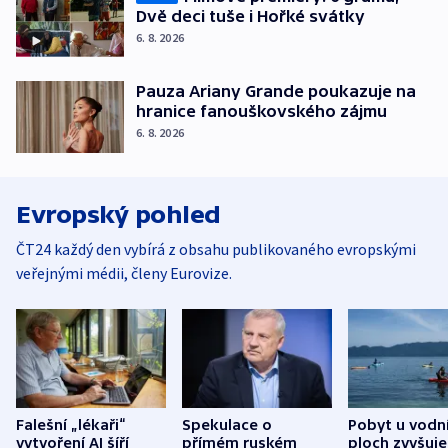
Dvě deci tuše i Hořké svátky
6. 8. 2026
Pauza Ariany Grande poukazuje na
hranice fanouškovského zájmu
6. 8. 2026
Evropský pohled
ČT24 každý den vybírá z obsahu publikovaného evropskými
veřejnými médii, členy Eurovize.
Falešní „lékaři“
Spekulace o
Pobyt u vodn
vytvoření AI šíří
přímém ruském
ploch zvyšuje