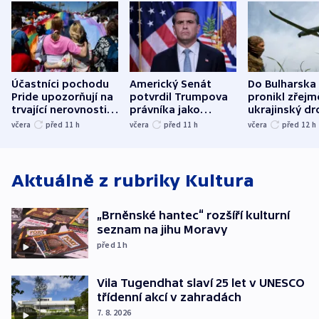
Účastníci pochodu
Americký Senát
Do Bulharska
Pride upozorňují na
potvrdil Trumpova
pronikl zřejm
trvající nerovnosti i
právníka jako
ukrajinský dr
společenskou
ministra
explodoval k
včera
před 11
h
včera
před 11
h
včera
před 12
h
atmosféru
spravedlnosti
od plynovod
Aktuálně z rubriky
Kultura
„Brněnské hantec“ rozšíří kulturní
seznam na jihu Moravy
před 1
h
Vila Tugendhat slaví 25 let v UNESCO
třídenní akcí v zahradách
7. 8. 2026