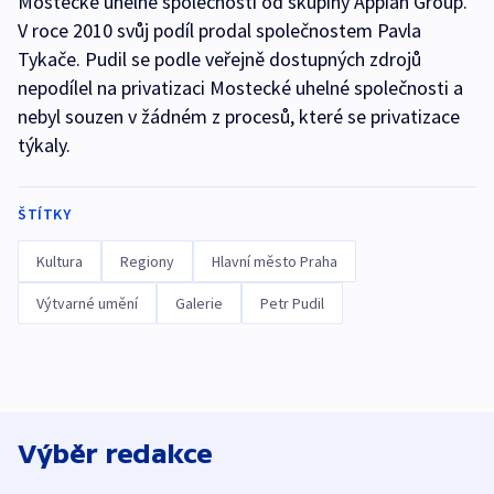
Mostecké uhelné společnosti od skupiny Appian Group.
V roce 2010 svůj podíl prodal společnostem Pavla
Tykače. Pudil se podle veřejně dostupných zdrojů
nepodílel na privatizaci Mostecké uhelné společnosti a
nebyl souzen v žádném z procesů, které se privatizace
týkaly.
ŠTÍTKY
Kultura
Regiony
Hlavní město Praha
Výtvarné umění
Galerie
Petr Pudil
Výběr redakce