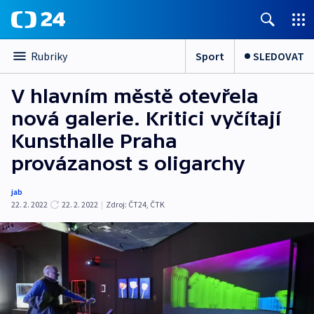
Sport
SLEDOVAT
Rubriky
V hlavním městě otevřela
nová galerie. Kritici vyčítají
Kunsthalle Praha
provázanost s oligarchy
jab
22. 2. 2022
22. 2. 2022
|
Zdroj:
ČT24
,
ČTK