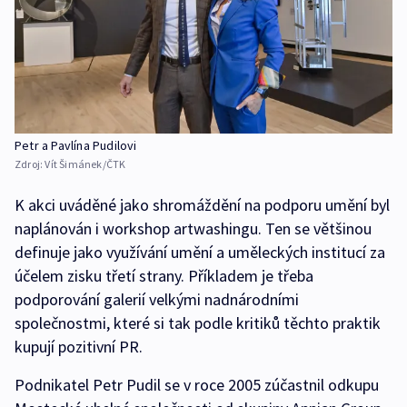
Petr a Pavlína Pudilovi
Zdroj:
Vít Šimánek/ČTK
K akci uváděné jako shromáždění na podporu umění byl
naplánován i workshop artwashingu. Ten se většinou
definuje jako využívání umění a uměleckých institucí za
účelem zisku třetí strany. Příkladem je třeba
podporování galerií velkými nadnárodními
společnostmi, které si tak podle kritiků těchto praktik
kupují pozitivní PR.
Podnikatel Petr Pudil se v roce 2005 zúčastnil odkupu