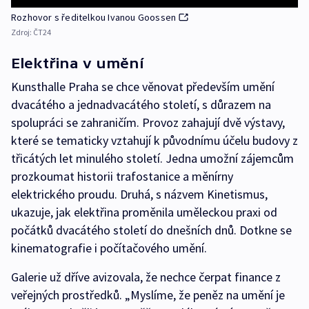
Rozhovor s ředitelkou Ivanou Goossen
Zdroj:
ČT24
Elektřina v umění
Kunsthalle Praha se chce věnovat především umění
dvacátého a jednadvacátého století, s důrazem na
spolupráci se zahraničím. Provoz zahajují dvě výstavy,
které se tematicky vztahují k původnímu účelu budovy z
třicátých let minulého století. Jedna umožní zájemcům
prozkoumat historii trafostanice a měnírny
elektrického proudu. Druhá, s názvem Kinetismus,
ukazuje, jak elektřina proměnila uměleckou praxi od
počátků dvacátého století do dnešních dnů. Dotkne se
kinematografie i počítačového umění.
Galerie už dříve avizovala, že nechce čerpat finance z
veřejných prostředků. „Myslíme, že peněz na umění je