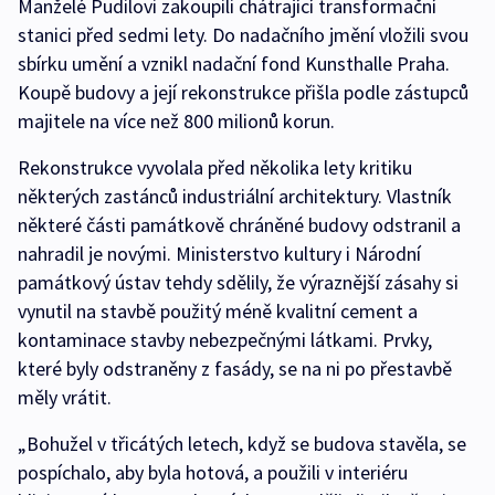
Manželé Pudilovi zakoupili chátrající transformační
stanici před sedmi lety. Do nadačního jmění vložili svou
sbírku umění a vznikl nadační fond Kunsthalle Praha.
Koupě budovy a její rekonstrukce přišla podle zástupců
majitele na více než 800 milionů korun.
Rekonstrukce vyvolala před několika lety kritiku
některých zastánců industriální architektury. Vlastník
některé části památkově chráněné budovy odstranil a
nahradil je novými. Ministerstvo kultury i Národní
památkový ústav tehdy sdělily, že výraznější zásahy si
vynutil na stavbě použitý méně kvalitní cement a
kontaminace stavby nebezpečnými látkami. Prvky,
které byly odstraněny z fasády, se na ni po přestavbě
měly vrátit.
„Bohužel v třicátých letech, když se budova stavěla, se
pospíchalo, aby byla hotová, a použili v interiéru