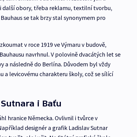
i další obory, třeba reklamu, textilní tvorbu,
i. Bauhaus se tak brzy stal synonymem pro
ti zkoumat v roce 1919 ve Výmaru v budově,
Bauhausu navrhnul. V polovině dvacátých let se
vy a následně do Berlína. Důvodem byl vždy
mu a levicovému charakteru školy, což se sílící
 Sutnara i Baťu
l hranice Německa. Ovlivnil i tvůrce v
apříklad designér a grafik Ladislav Sutnar