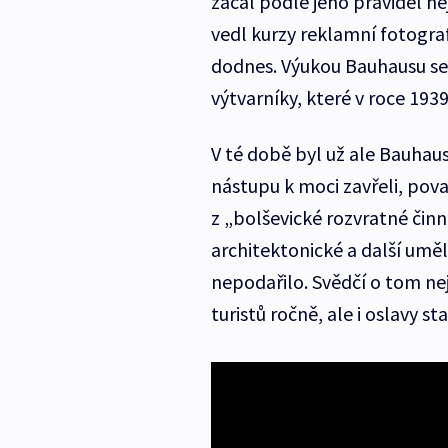
začal podle jeho pravidel neje
vedl kurzy reklamní fotograf
dodnes. Výukou Bauhausu se 
výtvarníky, které v roce 1939
V té době byl už ale Bauhau
nástupu k moci zavřeli, považ
z „bolševické rozvratné činn
architektonické a další umě
nepodařilo. Svědčí o tom neje
turistů ročně, ale i oslavy st