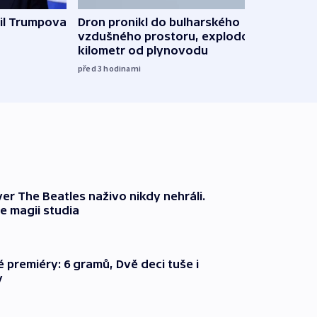
il Trumpova
Dron pronikl do bulharského
Ruský
vzdušného prostoru, explodoval
čtyři 
kilometr od plynovodu
08:20
před 3
hodinami
er The Beatles naživo nikdy nehráli.
e magii studia
é premiéry: 6 gramů, Dvě deci tuše i
y