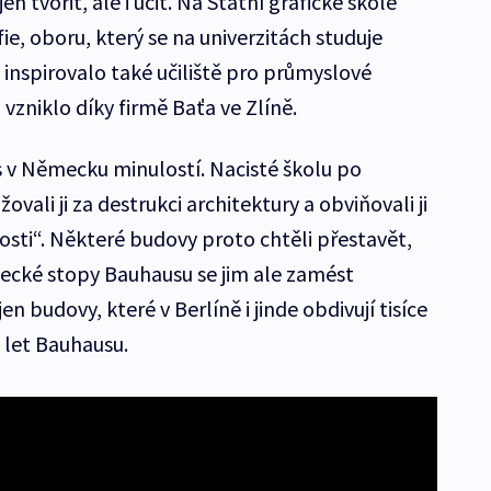
n tvořit, ale i učit. Na Státní grafické škole
ie, oboru, který se na univerzitách studuje
inspirovalo také učiliště pro průmyslové
 vzniklo díky firmě Baťa ve Zlíně.
s v Německu minulostí. Nacisté školu po
ovali ji za destrukci architektury a obviňovali ji
osti“. Některé budovy proto chtěli přestavět,
lecké stopy Bauhausu se jim ale zamést
n budovy, které v Berlíně i jinde obdivují tisíce
a let Bauhausu.