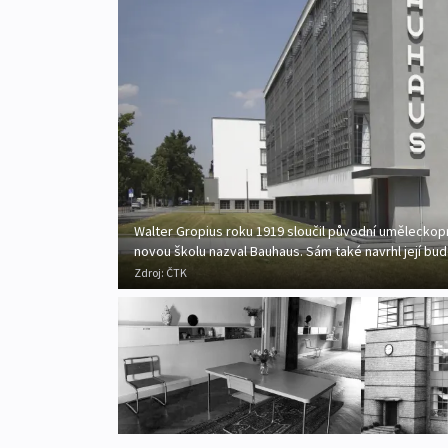
Walter Gropius roku 1919 sloučil původní umělecko
novou školu nazval Bauhaus. Sám také navrhl její bu
Zdroj:
ČTK