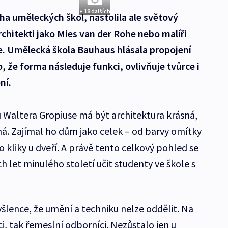
+ 18 dalších
a uměleckých škol, nastolila ale světový
rchitekti jako Mies van der Rohe nebo malíři
lee. Umělecká škola Bauhaus hlásala propojení
, že forma následuje funkci, ovlivňuje tvůrce i
ní.
 Waltera Gropiuse má být architektura krásná,
ná. Zajímal ho dům jako celek – od barvy omítky
o kliky u dveří. A právě tento celkový pohled se
 let minulého století učit studenty ve škole s
šlence, že umění a techniku nelze oddělit. Na
ci, tak řemeslní odborníci. Nezůstalo jen u