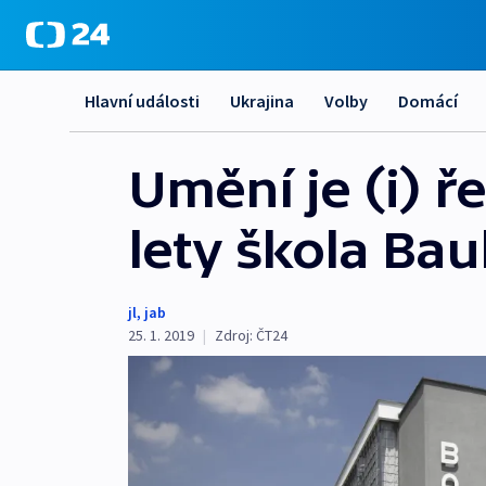
Hlavní události
Ukrajina
Volby
Domácí
Umění je (i) ř
lety škola Ba
jl
,
jab
25. 1. 2019
|
Zdroj:
ČT24