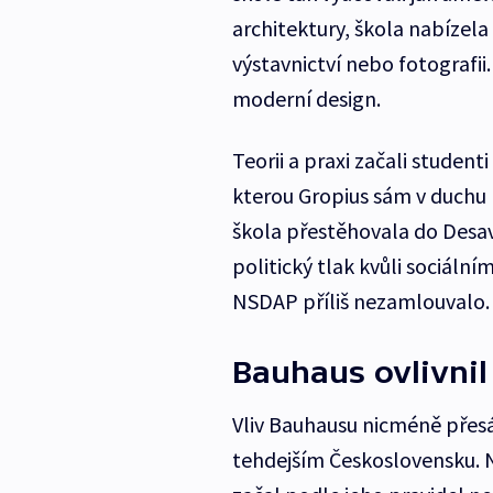
architektury, škola nabízela 
výstavnictví nebo fotografi
moderní design.
Teorii a praxi začali studen
kterou Gropius sám v duchu 
škola přestěhovala do Desa
politický tlak kvůli sociální
NSDAP příliš nezamlouvalo.
Bauhaus ovlivnil
Vliv Bauhausu nicméně přesáh
tehdejším Československu. N