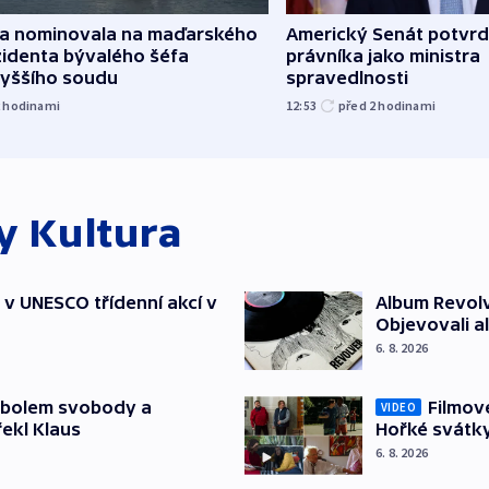
za nominovala na maďarského
Americký Senát potvrd
zidenta bývalého šéfa
právníka jako ministra
vyššího soudu
spravedlnosti
2
hodinami
12:53
před 2
hodinami
ky
Kultura
t v UNESCO třídenní akcí v
Album Revolv
Objevovali al
6. 8. 2026
mbolem svobody a
Filmov
VIDEO
řekl Klaus
Hořké svátk
6. 8. 2026