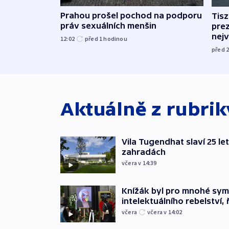
Prahou prošel pochod na podporu
Tis
práv sexuálních menšin
pre
nej
12:02
před 1
hodinou
před 
Aktuálně z rubri
Vila Tugendhat slaví 25 le
zahradách
včera v 14:39
Knížák byl pro mnohé sy
intelektuálního rebelství, 
včera
včera v 14:02