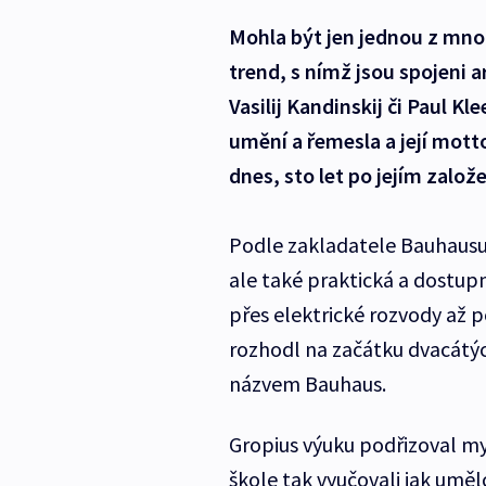
Mohla být jen jednou z mnoh
trend, s nímž jsou spojeni a
Vasilij Kandinskij či Paul K
umění a řemesla a její motto
dnes, sto let po jejím založe
Podle zakladatele Bauhausu
ale také praktická a dostup
přes elektrické rozvody až p
rozhodl na začátku dvacátých
názvem Bauhaus.
Gropius výuku podřizoval my
škole tak vyučovali jak uměl