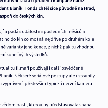
ternativní fakta o průběhu kampaně nabízí
ident Blaník. Tonda chtěl sice původně na Hrad,
aspoň do českých kin.
tojí a padá s událostmi posledních měsíců a
stat ho do kin co možná nejdříve po druhém kole
zné varianty jeho konce, z nichž pak tu vhodnou
ní konečných výsledků.
alitu filmaři používají i další osvědčené
Blaník. Některé seriálové postupy ale ustoupily
u vyprávění, především typická nervní kamera
ře vědom pasti, kterou by představovala snaha