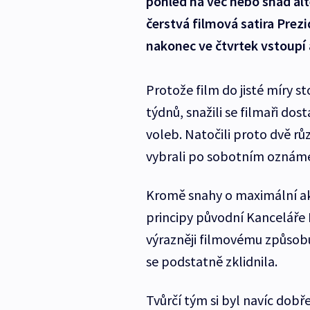
pohled na věc nebo snad al
čerstvá filmová satira Prez
nakonec ve čtvrtek vstoupí 
Protože film do jisté míry s
týdnů, snažili se filmaři do
voleb. Natočili proto dvě rů
vybrali po sobotním oznáme
Kromě snahy o maximální aktu
principy původní Kanceláře 
výrazněji filmovému způsob
se podstatně zklidnila.
Tvůrčí tým si byl navíc dob