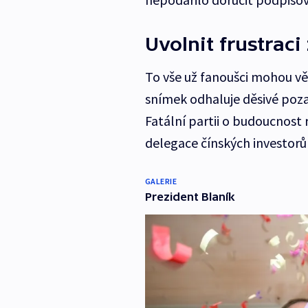
Uvolnit frustraci 
To vše už fanoušci mohou vě
snímek odhaluje děsivé poza
Fatální partii o budoucnost
delegace čínských investor
GALERIE
Prezident Blaník