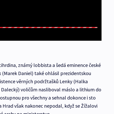
tihrdina, známý lobbista a šedá eminence české
k (Marek Daniel) také ohlásil prezidentskou
sistence věrných podržtašků Lenky (Halka
 Dalecký) voličům nasliboval máslo a lithium do
ostupnou pro všechny a sehnal dokonce i sto
na Hrad však nakonec nepodal, když se Žížalovi
é archy na ministerstvo.