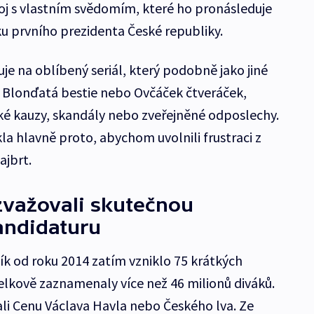
oj s vlastním svědomím, které ho pronásleduje
ku prvního prezidenta České republiky.
je na oblíbený seriál, který podobně jako jiné
et Blonďatá bestie nebo Ovčáček čtveráček,
cké kauzy, skandály nebo zveřejněné odposlechy.
a hlavně proto, abychom uvolnili frustraci z
ajbrt.
zvažovali skutečnou
andidaturu
ík od roku 2014 zatím vzniklo 75 krátkých
 celkově zaznamenaly více než 46 milionů diváků.
skali Cenu Václava Havla nebo Českého lva. Ze