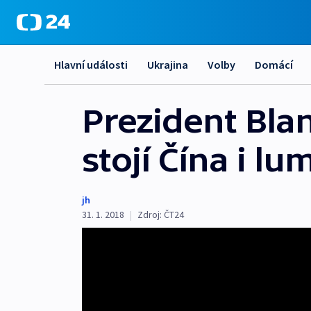
Hlavní události
Ukrajina
Volby
Domácí
Prezident Blan
stojí Čína i 
jh
31. 1. 2018
|
Zdroj:
ČT24