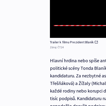
Trailer k filmu Prezident Blaník
Zdroj:
ČT24
Hlavní hrdina nebo spíše an
politické scény Tonda Blaní
kandidaturu. Za nezbytné a
Třešňáková) a Žížaly (Michal
každé rodiny nebo korupci d
tisíc podpisů. Kandidaturu 
nepodařilo doručit podpisov