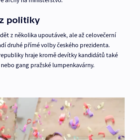
z politiky
dět z několika upoutávek, ale až celovečerní
dí druhé přímé volby českého prezidenta.
 republiky hraje kromě devítky kandidátů také
ů nebo gang pražské lumpenkavárny.