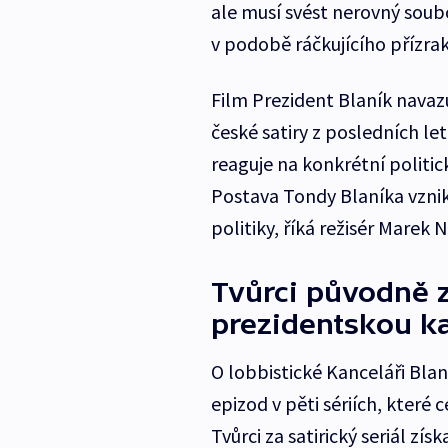
ale musí svést nerovný soub
v podobě ráčkujícího přízra
Film Prezident Blaník navazu
české satiry z posledních l
reaguje na konkrétní politi
Postava Tondy Blaníka vznikl
politiky, říká režisér Marek N
Tvůrci původně 
prezidentskou k
O lobbistické Kanceláři Blan
epizod v pěti sériích, které
Tvůrci za satirický seriál zí