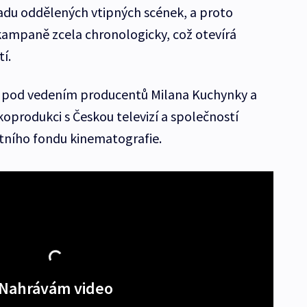
du oddělených vtipných scének, a proto
kampaně zcela chronologicky, což otevírá
í.
l pod vedením producentů Milana Kuchynky a
koprodukci s Českou televizí a společností
tního fondu kinematografie.
Nahrávám video