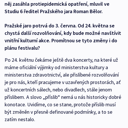
něj zasáhla protiepidemická opatření, mluvil ve
Studiu 6 ředitel Pražského jara Roman Bělor.
Pražské jaro potrvá do 3. června. Od 24. května se
chystá další rozvolňování, kdy bude možné navštívit
vnitřní kulturní akce. Promítnou se tyto změny i do
plánu festivalu?
Po 24. květnu čekáme ještě dva koncerty, na které už
máme oficiální výjimky od ministerstva kultury a
ministerstva zdravotnictví, ale přislíbené rozvolňování
je pro nás, kteří pracujeme v uzavřených prostorách, ať
už koncertních sálech, nebo divadlech, stále jenom
příslibem. A slovo „příslib“ nemá u nás historicky dobré
konotace. Uvidíme, co se stane, protože příslib musí
být změněn v přesně definované podmínky, a to se
zatím nestalo.