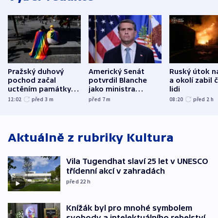
Pražský duhový
Americký Senát
Ruský útok n
pochod začal
potvrdil Blanche
a okolí zabil č
uctěním památky
jako ministra
lidi
obětí berlínského
spravedlnosti
12:02
před 3
m
před 7
m
08:20
před 2
h
útoku
Aktuálně z rubriky
Kultura
Vila Tugendhat slaví 25 let v UNESCO
třídenní akcí v zahradách
před 22
h
Knížák byl pro mnohé symbolem
svobody a intelektuálního rebelství,