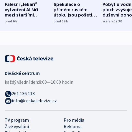
Falešní „lékaři“
Spekulace o
Pobyt u vodn
vytvoření AI šíří
přímém ruském
ploch zvyšuje
mezi staršími
útoku jsou pošetilé,
duševní poho
Poláky nebezpečné
míní estonský
ukázala
před 6
h
před 19
h
včera v 07:30
zdravotní rady
bezpečnostní
mezinárodní 
expert
Divácké centrum
každý všední den:
8:00—16:00 hodin
261 136 113
info@ceskatelevize.cz
TV program
Pro média
Živé vysílání
Reklama