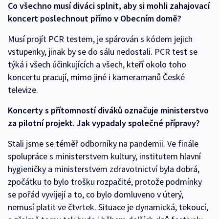
Co všechno musí diváci splnit, aby si mohli zahajovací
koncert poslechnout přímo v Obecním domě?
Musí projít PCR testem, je spárován s kódem jejich
vstupenky, jinak by se do sálu nedostali. PCR test se
týká i všech účinkujících a všech, kteří okolo toho
koncertu pracují, mimo jiné i kameramanů České
televize.
Koncerty s přítomností diváků označuje ministerstvo
za pilotní projekt. Jak vypadaly společné přípravy?
Stali jsme se téměř odborníky na pandemii. Ve finále
spolupráce s ministerstvem kultury, institutem hlavní
hygieničky a ministerstvem zdravotnictví byla dobrá,
zpočátku to bylo trošku rozpačité, protože podmínky
se pořád vyvíjejí a to, co bylo domluveno v úterý,
nemusí platit ve čtvrtek. Situace je dynamická, tekoucí,