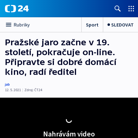
Sport
SLEDOVAT
Rubriky
Pražské jaro začne v 19.
století, pokračuje on-line.
Připravte si dobré domácí
kino, radí ředitel
jab
12. 5. 2021
|
Zdroj:
ČT24
Nahrávám video