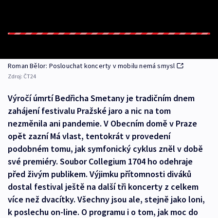
Roman Bělor: Poslouchat koncerty v mobilu nemá smysl
Zdroj:
ČT24
Výročí úmrtí Bedřicha Smetany je tradičním dnem
zahájení festivalu Pražské jaro a nic na tom
nezměnila ani pandemie. V Obecním domě v Praze
opět zazní Má vlast, tentokrát v provedení
podobném tomu, jak symfonický cyklus zněl v době
své premiéry. Soubor Collegium 1704 ho odehraje
před živým publikem. Výjimku přítomnosti diváků
dostal festival ještě na další tři koncerty z celkem
více než dvacítky. Všechny jsou ale, stejně jako loni,
k poslechu on-line. O programu i o tom, jak moc do