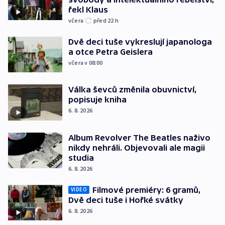
řekl Klaus
včera
před 22
h
Dvě deci tuše vykreslují japanologa
a otce Petra Geislera
včera v 08:00
Válka ševců změnila obuvnictví,
popisuje kniha
6. 8. 2026
Album Revolver The Beatles naživo
nikdy nehráli. Objevovali ale magii
studia
6. 8. 2026
Filmové premiéry: 6 gramů,
VIDEO
Dvě deci tuše i Hořké svátky
6. 8. 2026