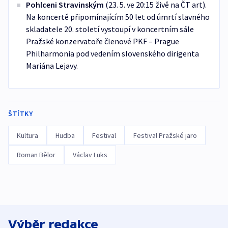
Pohlceni Stravinským
(23. 5. ve 20:15 živě na ČT art).
Na koncertě připomínajícím 50 let od úmrtí slavného
skladatele 20. století vystoupí v koncertním sále
Pražské konzervatoře členové PKF – Prague
Philharmonia pod vedením slovenského dirigenta
Mariána Lejavy.
ŠTÍTKY
Kultura
Hudba
Festival
Festival Pražské jaro
Roman Bělor
Václav Luks
Výběr redakce