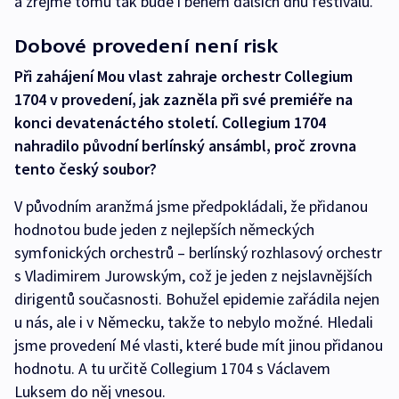
a zřejmě tomu tak bude i během dalších dnů festivalu.
Dobové provedení není risk
Při zahájení Mou vlast zahraje orchestr Collegium
1704 v provedení, jak zazněla při své premiéře na
konci devatenáctého století. Collegium 1704
nahradilo původní berlínský ansámbl, proč zrovna
tento český soubor?
V původním aranžmá jsme předpokládali, že přidanou
hodnotou bude jeden z nejlepších německých
symfonických orchestrů – berlínský rozhlasový orchestr
s Vladimirem Jurowským, což je jeden z nejslavnějších
dirigentů současnosti. Bohužel epidemie zařádila nejen
u nás, ale i v Německu, takže to nebylo možné. Hledali
jsme provedení Mé vlasti, které bude mít jinou přidanou
hodnotu. A tu určitě Collegium 1704 s Václavem
Luksem do něj vnesou.