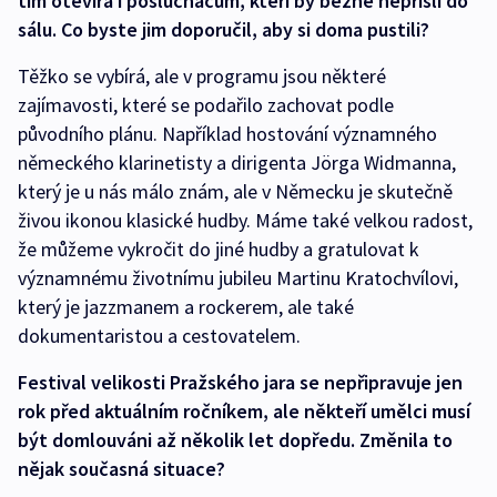
tím otevírá i posluchačům, kteří by běžně nepřišli do
sálu. Co byste jim doporučil, aby si doma pustili?
Těžko se vybírá, ale v programu jsou některé
zajímavosti, které se podařilo zachovat podle
původního plánu. Například hostování významného
německého klarinetisty a dirigenta Jörga Widmanna,
který je u nás málo znám, ale v Německu je skutečně
živou ikonou klasické hudby. Máme také velkou radost,
že můžeme vykročit do jiné hudby a gratulovat k
významnému životnímu jubileu Martinu Kratochvílovi,
který je jazzmanem a rockerem, ale také
dokumentaristou a cestovatelem.
Festival velikosti Pražského jara se nepřipravuje jen
rok před aktuálním ročníkem, ale někteří umělci musí
být domlouváni až několik let dopředu. Změnila to
nějak současná situace?