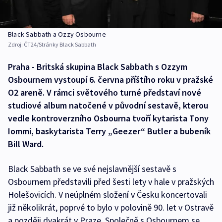
Black Sabbath a Ozzy Osbourne
Zdroj:
ČT24/Stránky Black Sabbath
Praha - Britská skupina Black Sabbath s Ozzym
Osbournem vystoupí 6. června příštího roku v pražské
O2 areně. V rámci světového turné představí nové
studiové album natočené v původní sestavě, kterou
vedle kontroverzního Osbourna tvoří kytarista Tony
Iommi, baskytarista Terry „Geezer“ Butler a bubeník
Bill Ward.
Black Sabbath se ve své nejslavnější sestavě s
Osbournem představili před šesti lety v hale v pražských
Holešovicích. V neúplném složení v Česku koncertovali
již několikrát, poprvé to bylo v polovině 90. let v Ostravě
a později dvakrát v Praze. Společně s Osbournem se