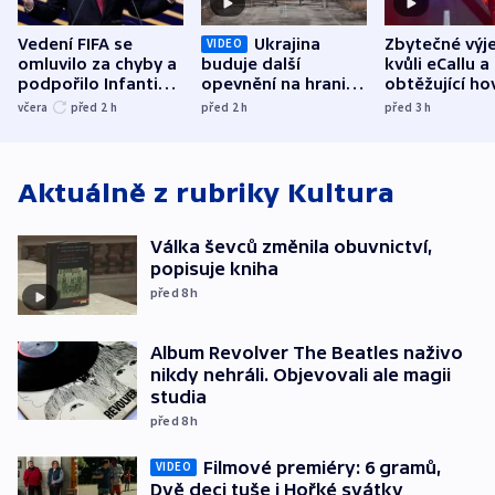
Vedení FIFA se
Ukrajina
Zbytečné výj
VIDEO
omluvilo za chyby a
buduje další
kvůli eCallu a
podpořilo Infantina.
opevnění na hranici
obtěžující ho
UEFA trvá na
s Běloruskem
zdržují záchr
včera
před 2
h
před 2
h
před 3
h
bojkotu
Aktuálně z rubriky
Kultura
Válka ševců změnila obuvnictví,
popisuje kniha
před 8
h
Album Revolver The Beatles naživo
nikdy nehráli. Objevovali ale magii
studia
před 8
h
Filmové premiéry: 6 gramů,
VIDEO
Dvě deci tuše i Hořké svátky