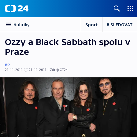
Sport
SLEDOVAT
Rubriky
Ozzy a Black Sabbath spolu v
Praze
jab
21. 11. 2011
21. 11. 2011
|
Zdroj:
ČT24