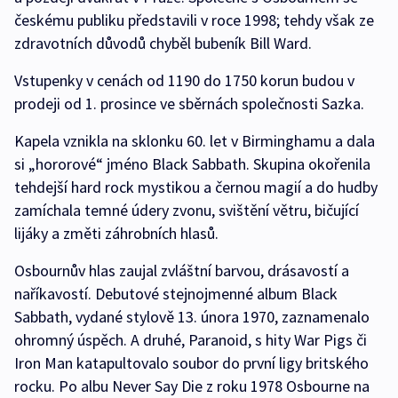
českému publiku představili v roce 1998; tehdy však ze
zdravotních důvodů chyběl bubeník Bill Ward.
Vstupenky v cenách od 1190 do 1750 korun budou v
prodeji od 1. prosince ve sběrnách společnosti Sazka.
Kapela vznikla na sklonku 60. let v Birminghamu a dala
si „hororové“ jméno Black Sabbath. Skupina okořenila
tehdejší hard rock mystikou a černou magií a do hudby
zamíchala temné údery zvonu, svištění větru, bičující
lijáky a změti záhrobních hlasů.
Osbournův hlas zaujal zvláštní barvou, drásavostí a
naříkavostí. Debutové stejnojmenné album Black
Sabbath, vydané stylově 13. února 1970, zaznamenalo
ohromný úspěch. A druhé, Paranoid, s hity War Pigs či
Iron Man katapultovalo soubor do první ligy britského
rocku. Po albu Never Say Die z roku 1978 Osbourne na