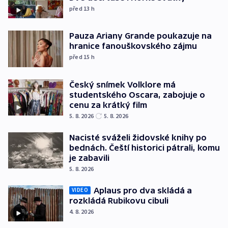
před 13
h
Pauza Ariany Grande poukazuje na
hranice fanouškovského zájmu
před 15
h
Český snímek Volklore má
studentského Oscara, zabojuje o
cenu za krátký film
5. 8. 2026
5. 8. 2026
Nacisté sváželi židovské knihy po
bednách. Čeští historici pátrali, komu
je zabavili
5. 8. 2026
Aplaus pro dva skládá a
VIDEO
rozkládá Rubikovu cibuli
4. 8. 2026