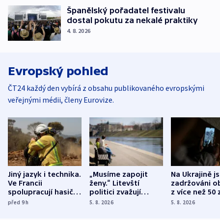
Španělský pořadatel festivalu
dostal pokutu za nekalé praktiky
4. 8. 2026
Evropský pohled
ČT24 každý den vybírá z obsahu publikovaného evropskými
veřejnými médii, členy Eurovize.
Jiný jazyk i technika.
„Musíme zapojit
Na Ukrajině j
Ve Francii
ženy.“ Litevští
zadržováni o
spolupracují hasiči z
politici zvažují
z více než 50 
různých zemí
dohodu o
Bojovali na s
před 9
h
5. 8. 2026
5. 8. 2026
demografii
Ruska