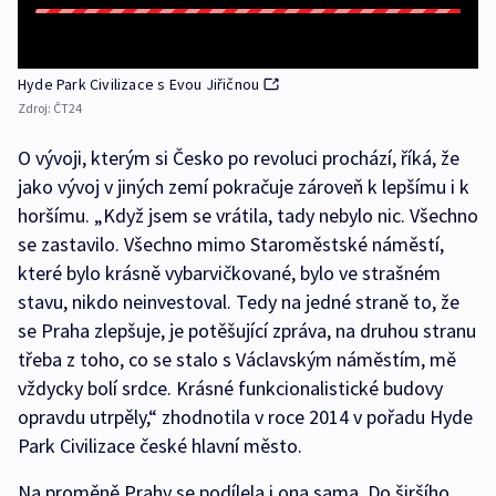
Hyde Park Civilizace s Evou Jiřičnou
Zdroj:
ČT24
O vývoji, kterým si Česko po revoluci prochází, říká, že
jako vývoj v jiných zemí pokračuje zároveň k lepšímu i k
horšímu. „Když jsem se vrátila, tady nebylo nic. Všechno
se zastavilo. Všechno mimo Staroměstské náměstí,
které bylo krásně vybarvičkované, bylo ve strašném
stavu, nikdo neinvestoval. Tedy na jedné straně to, že
se Praha zlepšuje, je potěšující zpráva, na druhou stranu
třeba z toho, co se stalo s Václavským náměstím, mě
vždycky bolí srdce. Krásné funkcionalistické budovy
opravdu utrpěly,“ zhodnotila v roce 2014 v pořadu Hyde
Park Civilizace české hlavní město.
Na proměně Prahy se podílela i ona sama. Do širšího