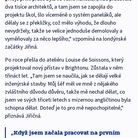
dva tisíce architektů, a tam jsem se zapojila do
projektu škol, šlo víceméně o systém paneláků, ale
dělaly se z překližky, což mělo výhodu, že dlouho
nevydržely, takže se velice jednoduše demolovaly a
vyměňovaly za něco lepšího,“ vzpomíná na londýnské
začátky Jiřiná.
Po roce přešla do ateliéru Louise de Soissons, který
projektoval nový přístav v Brightonu. Zůstala v něm
třináct let. „Tam jsem se naučila, jak se dělají velké
inženýrské stavby. Můj šéf měl ve mně z nějakého
zvláštního důvodu důvěru, takže mě nechal dělat, co
jsem ve svých třiceti letech s mizernou angličtinou byla
schopna dělat. Doteď je to pro mě nepochopitelné,“
přiznává Jiřičná.
Když jsem začala pracovat na prvním