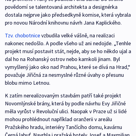
povědomí se talentovaná architekta a designérka
dostala nejprve jako předsedkyně komise, která vybrala
pro novou Národní knihovnu návrh Jana Kaplického.
Tzv. chobotnice
vzbudila velké vášně, na realizaci
nakonec nedošlo. A podle všeho už ani nedojde. „Tenhle
projekt musí postavit stát, nejde, aby se ho někdo ujal a
dal ho na Rohanský ostrov nebo kamkoli jinam. Byl
vymyšlený jako oko nad Prahou, které se dívá na Hrad,“
považuje Jiřičná za nesmyslné různé úvahy o přesunu
blobu mimo Letnou.
K zatím nerealizovaným stavbám patří také projekt
Novomlýnské brány, která by podle návrhu Evy Jiřičné
měla vyrůst v Revoluční ulici. Naopak v Praze už si lidé
mohou prohlédnout například oranžerii v areálu
Pražského hradu, interiéry Tančícího domu, kavárnu
Černá labuť. Navrhla i pražské hotely Josef a Maxmilian