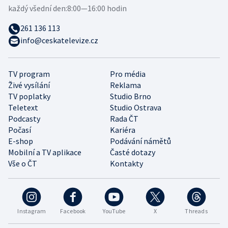
každý všední den:
8:00—16:00 hodin
261 136 113
info@ceskatelevize.cz
TV program
Pro média
Živé vysílání
Reklama
TV poplatky
Studio Brno
Teletext
Studio Ostrava
Podcasty
Rada ČT
Počasí
Kariéra
E-shop
Podávání námětů
Mobilní a TV aplikace
Časté dotazy
Vše o ČT
Kontakty
Instagram
Facebook
YouTube
X
Threads