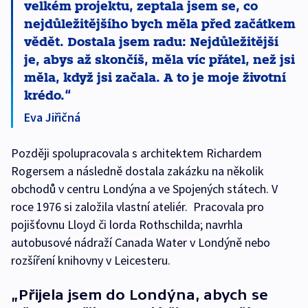
velkém projektu, zeptala jsem se, co
nejdůležitějšího bych měla před začátkem
vědět. Dostala jsem radu: Nejdůležitější
je, abys až skončíš, měla víc přátel, než jsi
měla, když jsi začala. A to je moje životní
krédo.
Eva Jiřičná
Později spolupracovala s architektem Richardem
Rogersem a následně dostala zakázku na několik
obchodů v centru Londýna a ve Spojených státech. V
roce 1976 si založila vlastní ateliér. Pracovala pro
pojišťovnu Lloyd či lorda Rothschilda; navrhla
autobusové nádraží Canada Water v Londýně nebo
rozšíření knihovny v Leicesteru.
„Přijela jsem do Londýna, abych se