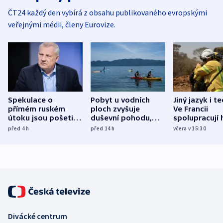
ČT24 každý den vybírá z obsahu publikovaného evropskými
veřejnými médii, členy Eurovize.
Spekulace o
Pobyt u vodních
Jiný jazyk i t
přímém ruském
ploch zvyšuje
Ve Francii
útoku jsou pošetilé,
duševní pohodu,
spolupracují h
míní estonský
ukázala
různých zemí
před 4
h
před 14
h
včera v 15:30
bezpečnostní
mezinárodní studie
expert
Divácké centrum