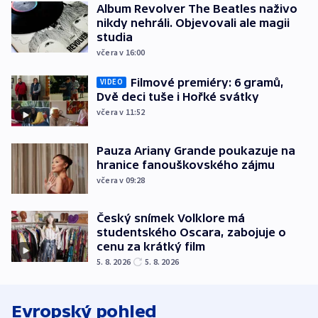
Album Revolver The Beatles naživo
nikdy nehráli. Objevovali ale magii
studia
včera v 16:00
Filmové premiéry: 6 gramů,
VIDEO
Dvě deci tuše i Hořké svátky
včera v 11:52
Pauza Ariany Grande poukazuje na
hranice fanouškovského zájmu
včera v 09:28
Český snímek Volklore má
studentského Oscara, zabojuje o
cenu za krátký film
5. 8. 2026
5. 8. 2026
Evropský pohled