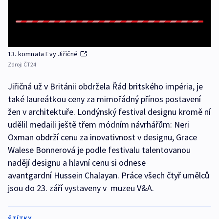
13. komnata Evy Jiřičné
Zdroj:
ČT24
Jiřičná už v Británii obdržela Řád britského impéria, je
také laureátkou ceny za mimořádný přínos postavení
žen v architektuře. Londýnský festival designu kromě ní
udělil medaili ještě třem módním návrhářům: Neri
Oxman obdrží cenu za inovativnost v designu, Grace
Walese Bonnerová je podle festivalu talentovanou
nadějí designu a hlavní cenu si odnese
avantgardní Hussein Chalayan. Práce všech čtyř umělců
jsou do 23. září vystaveny v muzeu V&A.
ŠTÍTKY