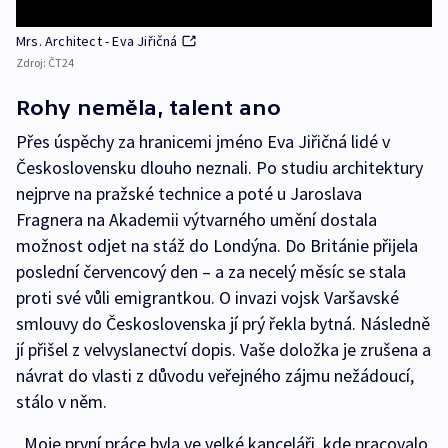
Mrs. Architect - Eva Jiřičná
Zdroj:
ČT24
Rohy neměla, talent ano
Přes úspěchy za hranicemi jméno Eva Jiřičná lidé v
Československu dlouho neznali. Po studiu architektury
nejprve na pražské technice a poté u Jaroslava
Fragnera na Akademii výtvarného umění dostala
možnost odjet na stáž do Londýna. Do Británie přijela
poslední červencový den – a za necelý měsíc se stala
proti své vůli emigrantkou. O invazi vojsk Varšavské
smlouvy do Československa jí prý řekla bytná. Následně
jí přišel z velvyslanectví dopis. Vaše doložka je zrušena a
návrat do vlasti z důvodu veřejného zájmu nežádoucí,
stálo v něm.
„Moje první práce byla ve velké kanceláři, kde pracovalo