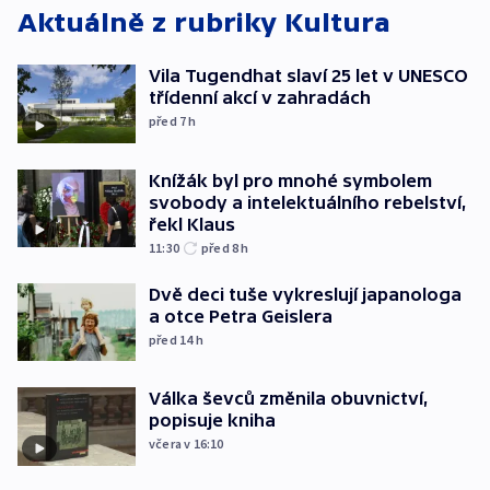
Aktuálně z rubriky
Kultura
Vila Tugendhat slaví 25 let v UNESCO
třídenní akcí v zahradách
před 7
h
Knížák byl pro mnohé symbolem
svobody a intelektuálního rebelství,
řekl Klaus
11:30
před 8
h
Dvě deci tuše vykreslují japanologa
a otce Petra Geislera
před 14
h
Válka ševců změnila obuvnictví,
popisuje kniha
včera v 16:10