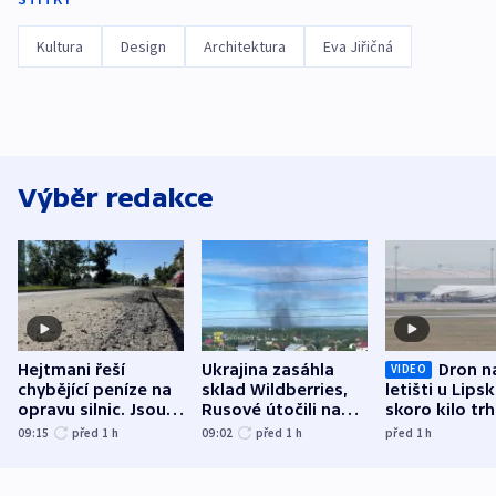
Kultura
Design
Architektura
Eva Jiřičná
Výběr redakce
Hejtmani řeší
Ukrajina zasáhla
Dron n
VIDEO
chybějící peníze na
sklad Wildberries,
letišti u Lips
opravu silnic. Jsou
Rusové útočili na
skoro kilo trh
nenárokové, namítá
trh, hasiče či
indicie ukazuj
09:15
před 1
h
09:02
před 1
h
před 1
h
ministerstvo
stadion
Rusko