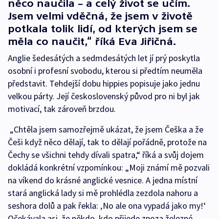
něco naučila – a celý život se učím.
Jsem velmi vděčná, že jsem v životě
potkala tolik lidí, od kterých jsem se
měla co naučit,“ říká Eva Jiřičná.
Anglie šedesátých a sedmdesátých let jí prý poskytla
osobní i profesní svobodu, kterou si předtím neuměla
představit. Tehdejší dobu hippies popisuje jako jednu
velkou párty. Její československý původ pro ni byl jak
motivací, tak zároveň brzdou.
„Chtěla jsem samozřejmě ukázat, že jsem Češka a že
Češi když něco dělají, tak to dělají pořádně, protože na
Čechy se všichni tehdy dívali spatra,“ říká a svůj dojem
dokládá konkrétní vzpomínkou: „Moji známí mě pozvali
na víkend do krásné anglické vesnice. A jedna místní
stará anglická lady si mě prohlédla zezdola nahoru a
seshora dolů a pak řekla: ‚No ale ona vypadá jako my!‘
Očekávala asi, že někdo, kdo přijede zpoza železné