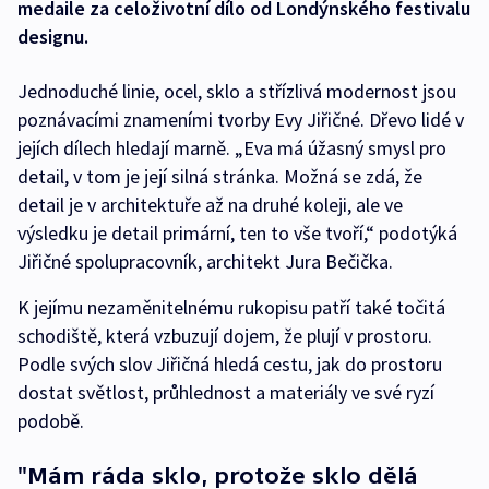
medaile za celoživotní dílo od Londýnského festivalu
designu.
Jednoduché linie, ocel, sklo a střízlivá modernost jsou
poznávacími znameními tvorby Evy Jiřičné. Dřevo lidé v
jejích dílech hledají marně. „Eva má úžasný smysl pro
detail, v tom je její silná stránka. Možná se zdá, že
detail je v architektuře až na druhé koleji, ale ve
výsledku je detail primární, ten to vše tvoří,“ podotýká
Jiřičné spolupracovník, architekt Jura Bečička.
K jejímu nezaměnitelnému rukopisu patří také točitá
schodiště, která vzbuzují dojem, že plují v prostoru.
Podle svých slov Jiřičná hledá cestu, jak do prostoru
dostat světlost, průhlednost a materiály ve své ryzí
podobě.
"Mám ráda sklo, protože sklo dělá