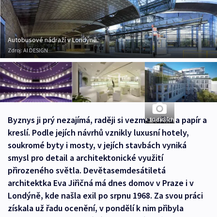
Autobusové nádraží v Londýně
Zdroj:
AI DESIGN
Byznys ji prý nezajímá, raději si vezme tužku a papír a
+ 10 dalších
kreslí. Podle jejích návrhů vznikly luxusní hotely,
soukromé byty i mosty, v jejích stavbách vyniká
smysl pro detail a architektonické využití
přirozeného světla. Devětasemdesátiletá
architektka Eva Jiřičná má dnes domov v Praze i v
Londýně, kde našla exil po srpnu 1968. Za svou práci
získala už řadu ocenění, v pondělí k nim přibyla