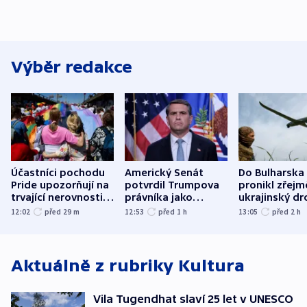
Výběr redakce
Účastníci pochodu
Americký Senát
Do Bulharska
Pride upozorňují na
potvrdil Trumpova
pronikl zřejm
trvající nerovnosti i
právníka jako
ukrajinský dr
společenskou
ministra
explodoval k
12:02
před 29
m
12:53
před 1
h
13:05
před 2
h
atmosféru
spravedlnosti
od plynovod
Aktuálně z rubriky
Kultura
Vila Tugendhat slaví 25 let v UNESCO