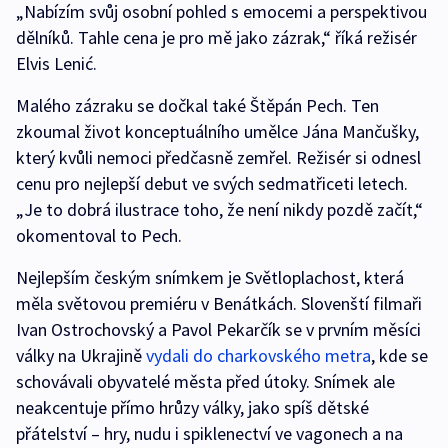
„Nabízím svůj osobní pohled s emocemi a perspektivou
dělníků. Tahle cena je pro mě jako zázrak,“ říká režisér
Elvis Lenić.
Malého zázraku se dočkal také Štěpán Pech. Ten
zkoumal život konceptuálního umělce Jána Mančušky,
který kvůli nemoci předčasně zemřel. Režisér si odnesl
cenu pro nejlepší debut ve svých sedmatřiceti letech.
„Je to dobrá ilustrace toho, že není nikdy pozdě začít,“
okomentoval to Pech.
Nejlepším českým snímkem je Světloplachost, která
měla světovou premiéru v Benátkách. Slovenští filmaři
Ivan Ostrochovský a Pavol Pekarčík se v prvním měsíci
války na Ukrajině
vydali do charkovského metra
, kde se
schovávali obyvatelé města před útoky. Snímek ale
neakcentuje přímo hrůzy války, jako spíš dětské
přátelství – hry, nudu i spiklenectví ve vagonech a na