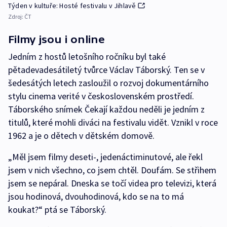
Týden v kultuře: Hosté festivalu v Jihlavě
Zdroj:
ČT
Filmy jsou i online
Jedním z hostů letošního ročníku byl také
pětadevadesátiletý tvůrce Václav Táborský. Ten se v
šedesátých letech zasloužil o rozvoj dokumentárního
stylu cinema verité v československém prostředí.
Táborského snímek Čekají každou neděli je jedním z
titulů, které mohli diváci na festivalu vidět. Vznikl v roce
1962 a je o dětech v dětském domově.
„Měl jsem filmy deseti-, jedenáctiminutové, ale řekl
jsem v nich všechno, co jsem chtěl. Doufám. Se střihem
jsem se nepáral. Dneska se točí videa pro televizi, která
jsou hodinová, dvouhodinová, kdo se na to má
koukat?“ ptá se Táborský.