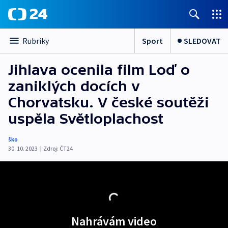
Sport
SLEDOVAT
Rubriky
Jihlava ocenila film Loď o
zaniklých docích v
Chorvatsku. V české soutěži
uspěla Světloplachost
ško
30. 10. 2023
|
Zdroj:
ČT24
Nahrávám video