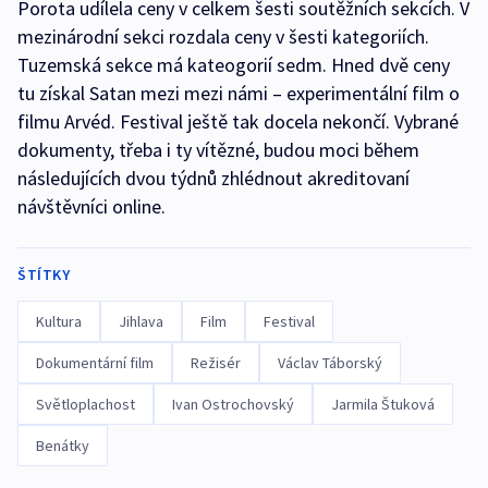
Porota udílela ceny v celkem šesti soutěžních sekcích. V
mezinárodní sekci rozdala ceny v šesti kategoriích.
Tuzemská sekce má kateogorií sedm. Hned dvě ceny
tu získal Satan mezi mezi námi – experimentální film o
filmu Arvéd. Festival ještě tak docela nekončí. Vybrané
dokumenty, třeba i ty vítězné, budou moci během
následujících dvou týdnů zhlédnout akreditovaní
návštěvníci online.
ŠTÍTKY
Kultura
Jihlava
Film
Festival
Dokumentární film
Režisér
Václav Táborský
Světloplachost
Ivan Ostrochovský
Jarmila Štuková
Benátky