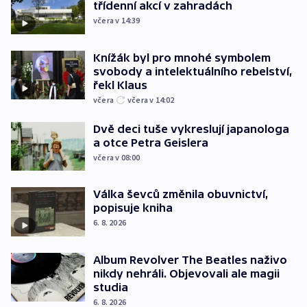
třídenní akcí v zahradách
včera v 14:39
Knížák byl pro mnohé symbolem
svobody a intelektuálního rebelství,
řekl Klaus
včera
včera v 14:02
Dvě deci tuše vykreslují japanologa
a otce Petra Geislera
včera v 08:00
Válka ševců změnila obuvnictví,
popisuje kniha
6. 8. 2026
Album Revolver The Beatles naživo
nikdy nehráli. Objevovali ale magii
studia
6. 8. 2026