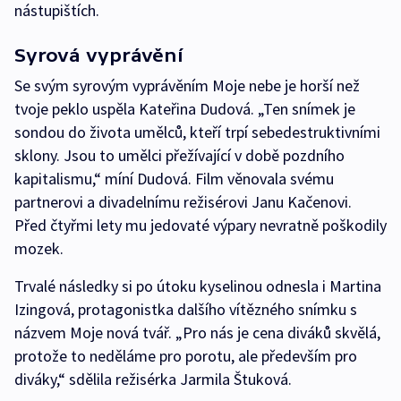
nástupištích.
Syrová vyprávění
Se svým syrovým vyprávěním Moje nebe je horší než
tvoje peklo uspěla Kateřina Dudová. „Ten snímek je
sondou do života umělců, kteří trpí sebedestruktivními
sklony. Jsou to umělci přežívající v době pozdního
kapitalismu,“ míní Dudová. Film věnovala svému
partnerovi a divadelnímu režisérovi Janu Kačenovi.
Před čtyřmi lety mu jedovaté výpary nevratně poškodily
mozek.
Trvalé následky si po útoku kyselinou odnesla i Martina
Izingová, protagonistka dalšího vítězného snímku s
názvem Moje nová tvář. „Pro nás je cena diváků skvělá,
protože to neděláme pro porotu, ale především pro
diváky,“ sdělila režisérka Jarmila Štuková.