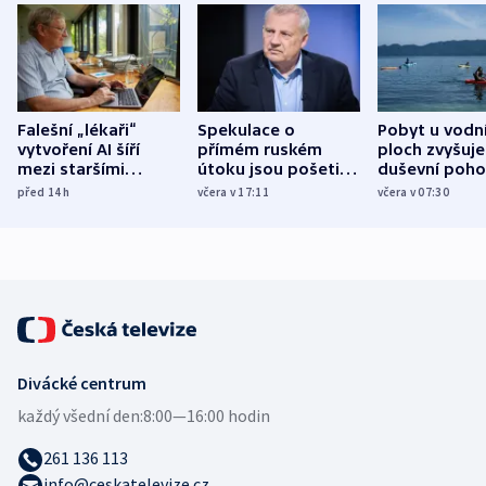
Falešní „lékaři“
Spekulace o
Pobyt u vodn
vytvoření AI šíří
přímém ruském
ploch zvyšuje
mezi staršími
útoku jsou pošetilé,
duševní poho
Poláky nebezpečné
míní estonský
ukázala
před 14
h
včera v 17:11
včera v 07:30
zdravotní rady
bezpečnostní
mezinárodní 
expert
Divácké centrum
každý všední den:
8:00—16:00 hodin
261 136 113
info@ceskatelevize.cz