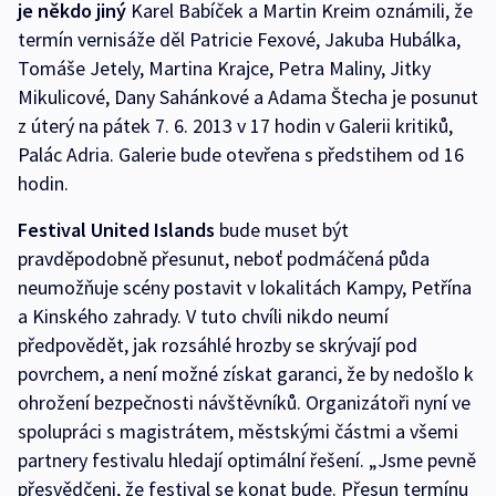
je někdo jiný
Karel Babíček a Martin Kreim oznámili, že
termín vernisáže děl Patricie Fexové, Jakuba Hubálka,
Tomáše Jetely, Martina Krajce, Petra Maliny, Jitky
Mikulicové, Dany Sahánkové a Adama Štecha je posunut
z úterý na pátek 7. 6. 2013 v 17 hodin v Galerii kritiků,
Palác Adria. Galerie bude otevřena s předstihem od 16
hodin.
Festival United Islands
bude muset být
pravděpodobně přesunut, neboť podmáčená půda
neumožňuje scény postavit v lokalitách Kampy, Petřína
a Kinského zahrady. V tuto chvíli nikdo neumí
předpovědět, jak rozsáhlé hrozby se skrývají pod
povrchem, a není možné získat garanci, že by nedošlo k
ohrožení bezpečnosti návštěvníků. Organizátoři nyní ve
spolupráci s magistrátem, městskými částmi a všemi
partnery festivalu hledají optimální řešení. „Jsme pevně
přesvědčeni, že festival se konat bude. Přesun termínu