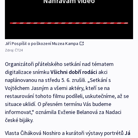
Nahrávám video
Jiří Pospíšil o poškození Muzea Kampa
Zdroj:
ČT24
Organizátoři přátelského setkání nad tématem
digitalizace snímku
Všichni dobří rodáci
akci
naplánovanou na středu 5. 6. zrušili. „Setkání s
Vojtěchem Jasným a všemi aktéry, kteří se na
restaurování tohoto filmu podíleli, uskutečníme, až se
situace uklidí. O přesném termínu Vás budeme
informovat,“ oznámila Evženie Belanová za Nadaci
české bijáky.
Vlasta Čiháková Noshiro a kurátoři výstavy portrétů
Já