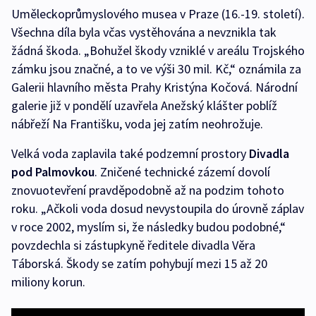
Uměleckoprůmyslového musea v Praze (16.-19. století).
Všechna díla byla včas vystěhována a nevznikla tak
žádná škoda. „Bohužel škody vzniklé v areálu Trojského
zámku jsou značné, a to ve výši 30 mil. Kč,“ oznámila za
Galerii hlavního města Prahy Kristýna Kočová. Národní
galerie již v pondělí uzavřela Anežský klášter poblíž
nábřeží Na Františku, voda jej zatím neohrožuje.
Velká voda zaplavila také podzemní prostory
Divadla
pod Palmovkou
. Zničené technické zázemí dovolí
znovuotevření pravděpodobně až na podzim tohoto
roku. „Ačkoli voda dosud nevystoupila do úrovně záplav
v roce 2002, myslím si, že následky budou podobné,“
povzdechla si zástupkyně ředitele divadla Věra
Táborská. Škody se zatím pohybují mezi 15 až 20
miliony korun.