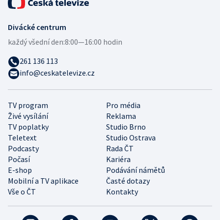
Divácké centrum
každý všední den:
8:00—16:00 hodin
261 136 113
info@ceskatelevize.cz
TV program
Pro média
Živé vysílání
Reklama
TV poplatky
Studio Brno
Teletext
Studio Ostrava
Podcasty
Rada ČT
Počasí
Kariéra
E-shop
Podávání námětů
Mobilní a TV aplikace
Časté dotazy
Vše o ČT
Kontakty