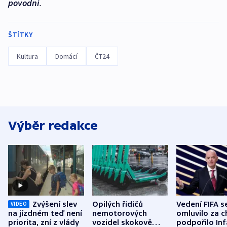
povodní
.
ŠTÍTKY
Kultura
Domácí
ČT24
Výběr redakce
Zvýšení slev
Opilých řidičů
Vedení FIFA s
VIDEO
na jízdném teď není
nemotorových
omluvilo za c
priorita, zní z vlády
vozidel skokově
podpořilo Inf