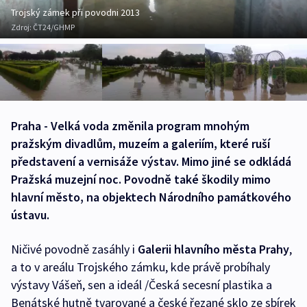
Trojský zámek při povodni 2013
Zdroj:
ČT24/GHMP
Praha - Velká voda změnila program mnohým
pražským divadlům, muzeím a galeriím, které ruší
představení a vernisáže výstav. Mimo jiné se odkládá
Pražská muzejní noc. Povodně také škodily mimo
hlavní město, na objektech Národního památkového
ústavu.
Ničivé povodně zasáhly i
Galerii hlavního města Prahy
,
a to v areálu Trojského zámku, kde právě probíhaly
výstavy Vášeň, sen a ideál /Česká secesní plastika a
Benátské hutně tvarované a české řezané sklo ze sbírek