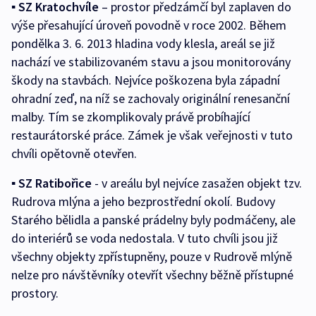
▪ SZ Kratochvíle
– prostor předzámčí byl zaplaven do
výše přesahující úroveň povodně v roce 2002. Během
pondělka 3. 6. 2013 hladina vody klesla, areál se již
nachází ve stabilizovaném stavu a jsou monitorovány
škody na stavbách. Nejvíce poškozena byla západní
ohradní zeď, na níž se zachovaly originální renesanční
malby. Tím se zkomplikovaly právě probíhající
restaurátorské práce. Zámek je však veřejnosti v tuto
chvíli opětovně otevřen.
▪ SZ Ratibořice
- v areálu byl nejvíce zasažen objekt tzv.
Rudrova mlýna a jeho bezprostřední okolí. Budovy
Starého bělidla a panské prádelny byly podmáčeny, ale
do interiérů se voda nedostala. V tuto chvíli jsou již
všechny objekty zpřístupněny, pouze v Rudrově mlýně
nelze pro návštěvníky otevřít všechny běžně přístupné
prostory.