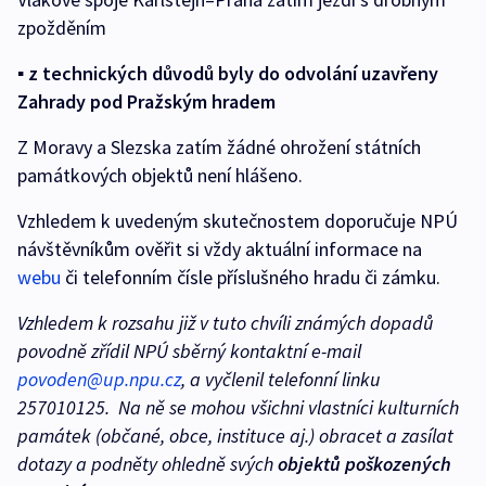
zpožděním
▪ z technických důvodů byly do odvolání uzavřeny
Zahrady pod Pražským hradem
Z Moravy a Slezska zatím žádné ohrožení státních
památkových objektů není hlášeno.
Vzhledem k uvedeným skutečnostem doporučuje NPÚ
návštěvníkům ověřit si vždy aktuální informace na
webu
či telefonním čísle příslušného hradu či zámku.
Vzhledem k rozsahu již v tuto chvíli známých dopadů
povodně zřídil NPÚ sběrný kontaktní e-mail
povoden@up.npu.cz
, a vyčlenil telefonní linku
257010125. Na ně se mohou všichni vlastníci kulturních
památek (občané, obce, instituce aj.) obracet a zasílat
dotazy a podněty ohledně svých
objektů poškozených