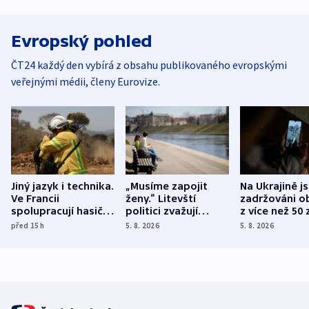
Evropský pohled
ČT24 každý den vybírá z obsahu publikovaného evropskými
veřejnými médii, členy Eurovize.
Jiný jazyk i technika.
„Musíme zapojit
Na Ukrajině j
Ve Francii
ženy.“ Litevští
zadržováni o
spolupracují hasiči z
politici zvažují
z více než 50 
různých zemí
dohodu o
Bojovali na s
před 15
h
5. 8. 2026
5. 8. 2026
demografii
Ruska