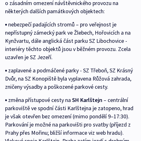
o zásadním omezení návštěvnického provozu na
některých dalších památkových objektech:
▪ nebezpečí padajících stromů – pro veřejnost je
nepřístupný zámecký park ve Žlebech, Hořovicích a na
Kynžvartu, dále anglická část parku SZ Libochovice -
interiéry těchto objektů jsou v běžném provozu. Zcela
uzavřen je SZ Jezeří.
▪ zaplavené a podmáčené parky - SZ Třeboň, SZ Krásný
Dvůr, na SZ Konopiště byla vyplavena Růžová zahrada,
zničeny výsadby a poškozené parkové cesty.
▪ změna přístupové cesty na
SH Karlštejn
– centrální
parkoviště ve spodní části Karlštejna je zatopeno, hrad
je však otevřen bez omezení (mimo pondělí 9–17:30).
Parkování je možné na parkovišti pro svatby (příjezd z
Prahy přes Mořinu; bližší informace viz web hradu).
Vlakové spoje Karlštejn–Praha zatím jezdí s drobným