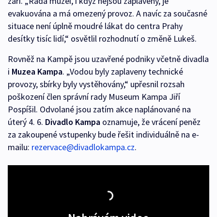
září. „Řada muzeí, i když nejsou zaplaveny, je
evakuována a má omezený provoz. A navíc za současné
situace není úplně moudré lákat do centra Prahy
desítky tisíc lidí,“ osvětlil rozhodnutí o změně Lukeš.
Rovněž na Kampě jsou uzavřené podniky včetně divadla
i
Muzea Kampa
. „Vodou byly zaplaveny technické
provozy, sbírky byly vystěhovány,“ upřesnil rozsah
poškození člen správní rady Museum Kampa Jiří
Pospíšil. Odvolané jsou zatím akce naplánované na
úterý 4. 6.
Divadlo Kampa
oznamuje, že vrácení peněz
za zakoupené vstupenky bude řešit individuálně na e-
mailu:
rezervace@divadlokampa.cz
.