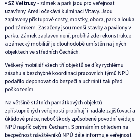
▪ SZ Veltrusy
- zámek a park jsou pro veřejnost
uzavřeny. Areál očekává kulminaci Vltavy. Jsou
zaplaveny přístupové cesty, mostky, obora, park a louka
pod zámkem. Zasaženy jsou menší stavby a pavilony v
parku. Zámek zaplaven není, probíhá zde rekonstrukce
a zámecký mobiliář je dlouhodobě umístěn na jiných
objektech ve středních Čechách.
Veškerý mobiliář všech tří objektů se díky rychlému
zásahu a bezchybné koordinaci pracovních týmů NPÚ
podařilo deponovat do bezpečí a uchránit tak před
poškozením.
Na většině státních památkových objektů
zpřístupněných veřejnosti probíhají i nadále zajišťovací a
úklidové práce, neboť škody způsobené povodní eviduje
NPÚ napříč celými Čechami. S primárním ohledem na
bezpečnost návštěvníků NPÚ dále informuje veřejnost