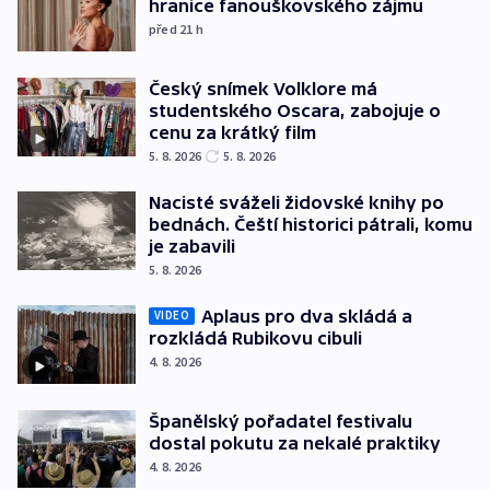
hranice fanouškovského zájmu
před 21
h
Český snímek Volklore má
studentského Oscara, zabojuje o
cenu za krátký film
5. 8. 2026
5. 8. 2026
Nacisté sváželi židovské knihy po
bednách. Čeští historici pátrali, komu
je zabavili
5. 8. 2026
Aplaus pro dva skládá a
VIDEO
rozkládá Rubikovu cibuli
4. 8. 2026
Španělský pořadatel festivalu
dostal pokutu za nekalé praktiky
4. 8. 2026