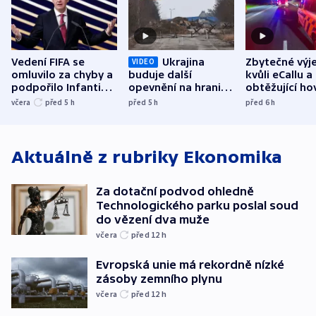
Vedení FIFA se
Ukrajina
Zbytečné výj
VIDEO
omluvilo za chyby a
buduje další
kvůli eCallu a
podpořilo Infantina.
opevnění na hranici
obtěžující ho
UEFA trvá na
s Běloruskem
zdržují záchr
včera
před 5
h
před 5
h
před 6
h
bojkotu
Aktuálně z rubriky
Ekonomika
Za dotační podvod ohledně
Technologického parku poslal soud
do vězení dva muže
včera
před 12
h
Evropská unie má rekordně nízké
zásoby zemního plynu
včera
před 12
h