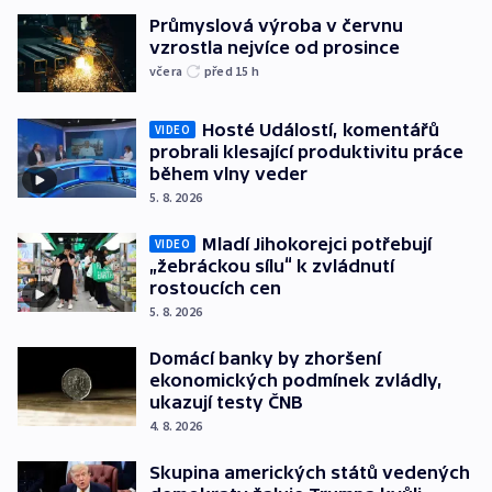
Průmyslová výroba v červnu
vzrostla nejvíce od prosince
včera
před 15
h
Hosté Událostí, komentářů
VIDEO
probrali klesající produktivitu práce
během vlny veder
5. 8. 2026
Mladí Jihokorejci potřebují
VIDEO
„žebráckou sílu“ k zvládnutí
rostoucích cen
5. 8. 2026
Domácí banky by zhoršení
ekonomických podmínek zvládly,
ukazují testy ČNB
4. 8. 2026
Skupina amerických států vedených