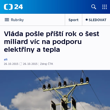
Sport
SLEDOVAT
Rubriky
Vláda pošle příští rok o šest
miliard víc na podporu
elektřiny a tepla
afi
26. 10. 2015
26. 10. 2015
|
Zdroj:
ČTK