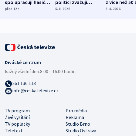
spolupracují hasiči z
politici zvažují
z více než 50 
různých zemí
dohodu o
Bojovali na s
před 12
h
5. 8. 2026
5. 8. 2026
demografii
Ruska
Divácké centrum
každý všední den:
8:00—16:00 hodin
261 136 113
info@ceskatelevize.cz
TV program
Pro média
Živé vysílání
Reklama
TV poplatky
Studio Brno
Teletext
Studio Ostrava