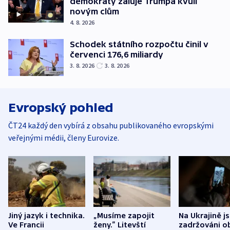
demokraty žaluje Trumpa kvůli
novým clům
4. 8. 2026
Schodek státního rozpočtu činil v
červenci 176,6 miliardy
3. 8. 2026
3. 8. 2026
Evropský pohled
ČT24 každý den vybírá z obsahu publikovaného evropskými
veřejnými médii, členy Eurovize.
Jiný jazyk i technika.
„Musíme zapojit
Na Ukrajině j
Ve Francii
ženy.“ Litevští
zadržováni o