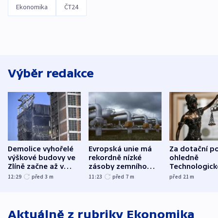
Ekonomika
ČT24
Výběr redakce
Demolice vyhořelé
Evropská unie má
Za dotační p
výškové budovy ve
rekordně nízké
ohledně
Zlíně začne až v
zásoby zemního
Technologic
následujících dnech
plynu
parku poslal
12:29
před 3
m
11:23
před 7
m
před 21
m
do vězení dv
Aktuálně z rubriky
Ekonomika