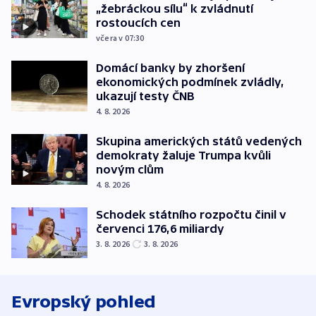
„žebráckou sílu“ k zvládnutí
rostoucích cen
včera v 07:30
Domácí banky by zhoršení
ekonomických podmínek zvládly,
ukazují testy ČNB
4. 8. 2026
Skupina amerických států vedených
demokraty žaluje Trumpa kvůli
novým clům
4. 8. 2026
Schodek státního rozpočtu činil v
červenci 176,6 miliardy
3. 8. 2026
3. 8. 2026
Evropský pohled