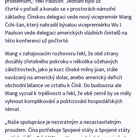
problémům,“ řekl Paulson. Jednání bylo už
čtvrté v pořadí a konalo se v prostorách námořní
základny. Čínskou delegaci vede nový vicepremiér Wang
Čchi-šan, který nahradil bývalou vicepremiérku Wu I.
Paulson vede delegaci amerických vládních činitelů na
této konferenci už počtvrté.
Wang v zahajovacím rozhovoru řekl, že obě strany
dosáhly zřetelného pokroku v několika ožehavých
záležitostech, jako je kurz čínské měny jüan, stále
navázaný na americký dolar, anebo americký deficit
obchodní bilance ve vztahu k Číně. Do budoucna ale
Wang vyzval k trpělivosti a řekl, že obě země by se měly
vyhnout komplikování a politizování hospodářských
témat.
„Naše spolupráce je nezvratným a nezastavitelným
proudem. Čína potřebuje Spojené státy a Spojené státy