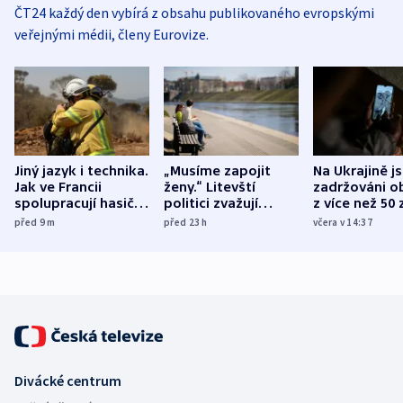
ČT24 každý den vybírá z obsahu publikovaného evropskými
veřejnými médii, členy Eurovize.
Jiný jazyk i technika.
„Musíme zapojit
Na Ukrajině j
Jak ve Francii
ženy.“ Litevští
zadržováni o
spolupracují hasiči z
politici zvažují
z více než 50 
různých zemí
dohodu o
Bojovali na s
před 9
m
před 23
h
včera v 14:37
demografii
Ruska
Divácké centrum