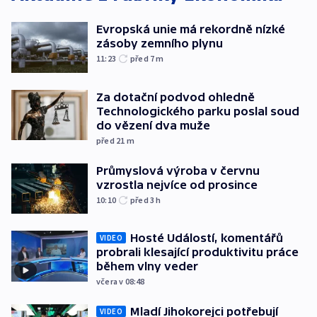
Evropská unie má rekordně nízké
zásoby zemního plynu
11:23
před 7
m
Za dotační podvod ohledně
Technologického parku poslal soud
do vězení dva muže
před 21
m
Průmyslová výroba v červnu
vzrostla nejvíce od prosince
10:10
před 3
h
Hosté Událostí, komentářů
VIDEO
probrali klesající produktivitu práce
během vlny veder
včera v 08:48
Mladí Jihokorejci potřebují
VIDEO