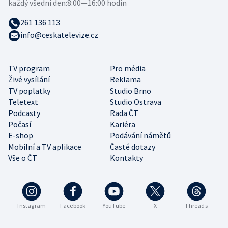
každý všední den:
8:00—16:00 hodin
261 136 113
info@ceskatelevize.cz
TV program
Pro média
Živé vysílání
Reklama
TV poplatky
Studio Brno
Teletext
Studio Ostrava
Podcasty
Rada ČT
Počasí
Kariéra
E-shop
Podávání námětů
Mobilní a TV aplikace
Časté dotazy
Vše o ČT
Kontakty
Instagram
Facebook
YouTube
X
Threads