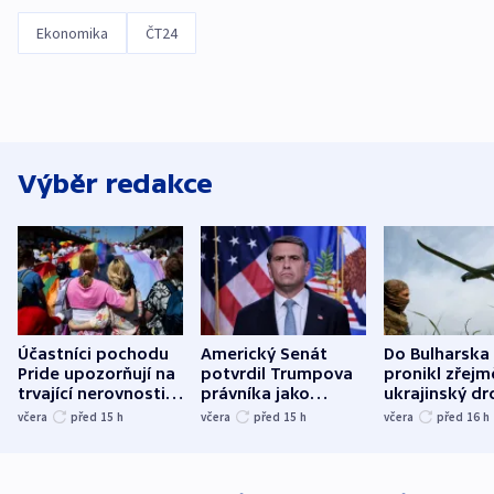
Ekonomika
ČT24
Výběr redakce
Účastníci pochodu
Americký Senát
Do Bulharska
Pride upozorňují na
potvrdil Trumpova
pronikl zřejm
trvající nerovnosti i
právníka jako
ukrajinský dr
společenskou
ministra
explodoval k
včera
před 15
h
včera
před 15
h
včera
před 16
h
atmosféru
spravedlnosti
od plynovod