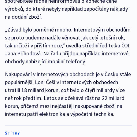
spotřebitele řádně neinformovali o konečné ceně
výrobků, do které nebyly například započítány náklady
na dodání zboží.
„Závad bylo poměrně mnoho. Internetovým obchodům
se proto budeme nadále věnovat jak celý letošní rok,
tak určitě i v příštím roce,“ uvedla střední ředitelka ČOI
Jana Příhodová. Na řadu přijdou například internetové
obchody nabízející mobilní telefony.
Nakupování v internetových obchodech je v Česku stále
populárnější. Loni Češi v internetových obchodech
utratili 18 miliard korun, což bylo o čtyři miliardy více
než rok předtím. Letos se očekává růst na 22 miliard
korun, přičemž mezi nejčastěji nakupované zboží na
internetu patří elektronika a výpočetní technika.
ŠTÍTKY