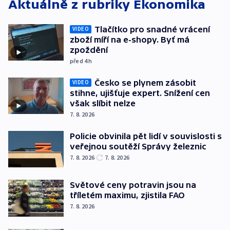
Aktuálně z rubriky
Ekonomika
Tlačítko pro snadné vrácení
VIDEO
zboží míří na e-shopy. Byť má
zpoždění
před 4
h
Česko se plynem zásobit
VIDEO
stihne, ujišťuje expert. Snížení cen
však slíbit nelze
7. 8. 2026
Policie obvinila pět lidí v souvislosti s
veřejnou soutěží Správy železnic
7. 8. 2026
7. 8. 2026
Světové ceny potravin jsou na
tříletém maximu, zjistila FAO
7. 8. 2026