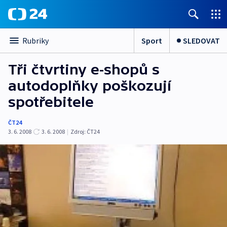
Sport
SLEDOVAT
Rubriky
Tři čtvrtiny e-shopů s
autodoplňky poškozují
spotřebitele
ČT24
3. 6. 2008
3. 6. 2008
|
Zdroj:
ČT24