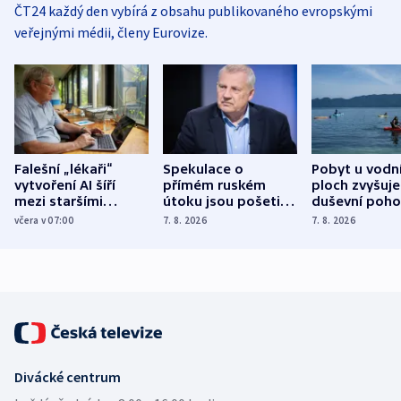
ČT24 každý den vybírá z obsahu publikovaného evropskými
veřejnými médii, členy Eurovize.
Falešní „lékaři“
Spekulace o
Pobyt u vodn
vytvoření AI šíří
přímém ruském
ploch zvyšuje
mezi staršími
útoku jsou pošetilé,
duševní poho
Poláky nebezpečné
míní estonský
ukázala
včera v 07:00
7. 8. 2026
7. 8. 2026
zdravotní rady
bezpečnostní
mezinárodní 
expert
Divácké centrum