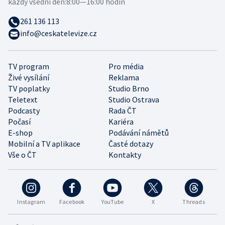
každý všední den:
8:00—16:00 hodin
261 136 113
info@ceskatelevize.cz
TV program
Pro média
Živé vysílání
Reklama
TV poplatky
Studio Brno
Teletext
Studio Ostrava
Podcasty
Rada ČT
Počasí
Kariéra
E-shop
Podávání námětů
Mobilní a TV aplikace
Časté dotazy
Vše o ČT
Kontakty
Instagram
Facebook
YouTube
X
Threads