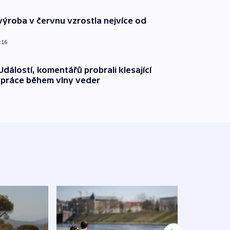
ýroba v červnu vzrostla nejvíce od
:16
dálostí, komentářů probrali klesající
 práce během vlny veder