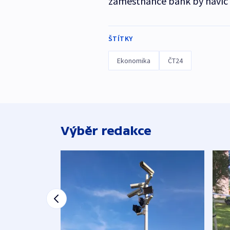
zaměstnance bank by navíc 
ŠTÍTKY
Ekonomika
ČT24
Výběr redakce