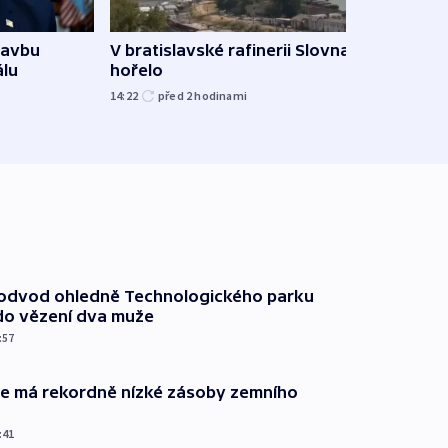
tavbu
V bratislavské rafinerii Slovnaft
Ukra
álu
hořelo
Wildb
Char
14:22
před 2
hodinami
09:02
podvod ohledně Technologického parku
do vězení dva muže
:57
ie má rekordně nízké zásoby zemního
:41