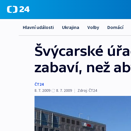
Hlavní události
Ukrajina
Volby
Domácí
Švýcarské úř
zabaví, než a
ČT24
8. 7. 2009
8. 7. 2009
|
Zdroj:
ČT24