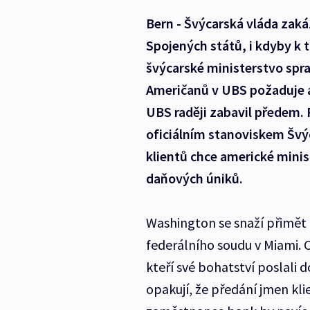
Bern - Švýcarská vláda zak
Spojených států, i kdyby k 
švýcarské ministerstvo spra
Američanů v UBS požaduje a
UBS raději zabavil předem.
oficiálním stanoviskem Švýca
klientů chce americké minis
daňových úniků.
Washington se snaží přimět
federálního soudu v Miami. 
kteří své bohatství poslali 
opakují, že předání jmen kli