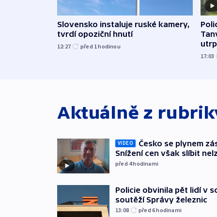
Slovensko instaluje ruské kamery,
Poli
tvrdí opoziční hnutí
Tanv
utrpě
12:27
před 1
hodinou
17:03
Aktuálně z rubri
Česko se plynem záso
VIDEO
Snížení cen však slíbit nel
před 4
hodinami
Policie obvinila pět lidí v 
soutěží Správy železnic
13:08
před 6
hodinami