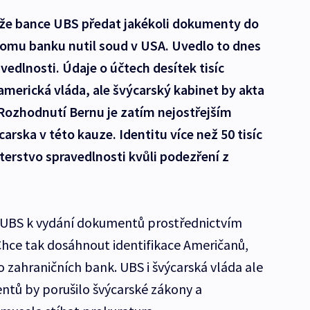
áže bance UBS předat jakékoli dokumenty do
tomu banku nutil soud v USA. Uvedlo to dnes
vedlnosti. Údaje o účtech desítek tisíc
merická vláda, ale švýcarský kabinet by akta
 Rozhodnutí Bernu je zatím nejostřejším
rska v této kauze. Identitu více než 50 tisíc
terstvo spravedlnosti kvůli podezření z
 UBS k vydání dokumentů prostřednictvím
Chce tak dosáhnout identifikace Američanů,
do zahraničních bank. UBS i švýcarská vláda ale
entů by porušilo švýcarské zákony a