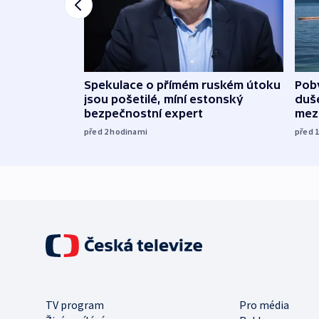
Spekulace o přímém ruském útoku
Poby
jsou pošetilé, míní estonský
duš
bezpečnostní expert
mez
před 2
hodinami
před 
TV program
Pro média