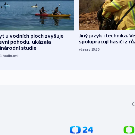
Jiný jazyk i technika. Ve
t u vodních ploch zvyšuje
spolupracují hasiči z r
evní pohodu, ukázala
inárodní studie
včera v 15:30
11
hodinami
Č