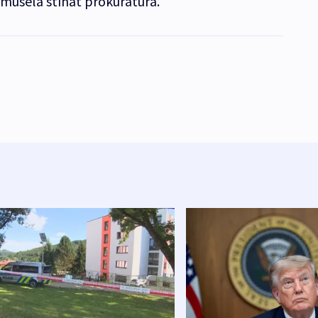
musela stíhat prokuratura.