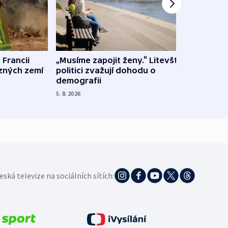
 Francii
„Musíme zapojit ženy.“ Litevští
Na Uk
ůzných zemí
politici zvažují dohodu o
občan
demografii
na s
5. 8. 2026
5. 8. 20
eská televize na sociálních sítích: