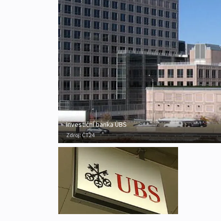
Investiční banka UBS
Zdroj:
ČT24