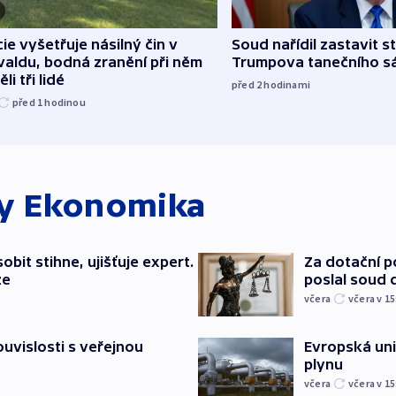
cie vyšetřuje násilný čin v
Soud nařídil zastavit s
aldu, bodná zranění při něm
Trumpova tanečního s
li tři lidé
před 2
hodinami
před 1
hodinou
ky
Ekonomika
bit stihne, ujišťuje expert.
Za dotační 
ze
poslal soud 
včera
včera v 15
souvislosti s veřejnou
Evropská un
plynu
včera
včera v 15