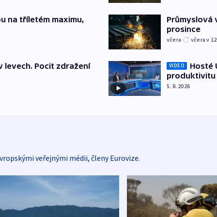
u na tříletém maximu,
Průmyslová v
prosince
včera
včera v 12
v levech. Pocit zdražení
Hosté U
VIDEO
produktivitu
5. 8. 2026
vropskými veřejnými médii, členy Eurovize.