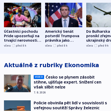
Účastníci pochodu
Americký Senát
Do Bulharska
Pride upozorňují na
potvrdil Trumpova
pronikl zřejm
trvající nerovnosti i
právníka jako
ukrajinský dr
společenskou
ministra
explodoval k
včera
před 8
h
včera
před 8
h
včera
před 9
h
atmosféru
spravedlnosti
od plynovod
Aktuálně z rubriky
Ekonomika
Česko se plynem zásobit
VIDEO
stihne, ujišťuje expert. Snížení cen
však slíbit nelze
7. 8. 2026
Policie obvinila pět lidí v souvislosti s
veřejnou soutěží Správy železnic