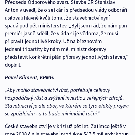
Předseda Odborového svazu Stavba ČR Stanislav
Antoniv uvedl, že o setkání s předsedou vlády odboráři
usilovali hlavně kvůli tomu, že stavebnictví nyní
spadá pod pět ministerstev. „Byl jsem rád, že nám pan
premiér jasně sdělil, že vláda si je vědoma, že musí
připravit jednotlivé kroky. Už na březnovém
jednání tripartity by nám měl ministr dopravy
představit konkrétní plán přípravy jednotlivých staveb,“
doplnil.
Pavel Kliment, KPMG:
„Aby mohlo stavebnictví růst, potřebuje celkový
hospodářský růst a zvýšení investic z veřejných zdrojů.
Stavebnictví je ale obor, ve kterém se tyto efekty projeví
se zpožděním - a to bude minimálně roční.“
České stavebnictví je v krizi už pět let. Zatímco ještě v
roce 2008 činila stavební produkce 547,5 miliardy korun,