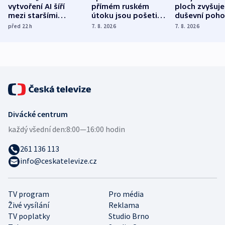
vytvoření AI šíří
přímém ruském
ploch zvyšuje
mezi staršími
útoku jsou pošetilé,
duševní poho
Poláky nebezpečné
míní estonský
ukázala
před 22
h
7. 8. 2026
7. 8. 2026
zdravotní rady
bezpečnostní
mezinárodní 
expert
Divácké centrum
každý všední den:
8:00—16:00 hodin
261 136 113
info@ceskatelevize.cz
TV program
Pro média
Živé vysílání
Reklama
TV poplatky
Studio Brno