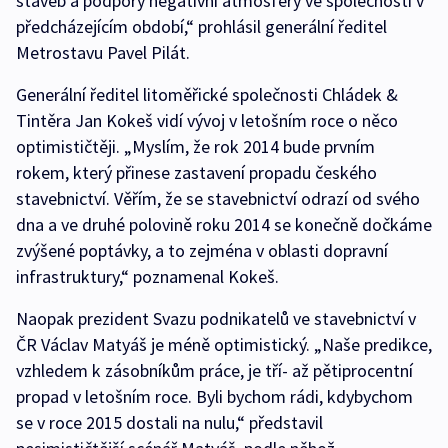
staveb a podpory negativní atmosféry ve společnosti v
předcházejícím období,“ prohlásil generální ředitel
Metrostavu Pavel Pilát.
Generální ředitel litoměřické společnosti Chládek &
Tintěra Jan Kokeš vidí vývoj v letošním roce o něco
optimističtěji. „Myslím, že rok 2014 bude prvním
rokem, který přinese zastavení propadu českého
stavebnictví. Věřím, že se stavebnictví odrazí od svého
dna a ve druhé polovině roku 2014 se konečně dočkáme
zvýšené poptávky, a to zejména v oblasti dopravní
infrastruktury,“ poznamenal Kokeš.
Naopak prezident Svazu podnikatelů ve stavebnictví v
ČR Václav Matyáš je méně optimistický. „Naše predikce,
vzhledem k zásobníkům práce, je tří- až pětiprocentní
propad v letošním roce. Byli bychom rádi, kdybychom
se v roce 2015 dostali na nulu,“ představil