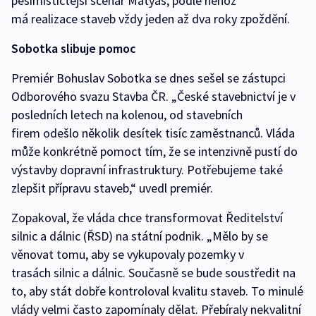
pesimističtější scénář Matyáš, podle něhož
má realizace staveb vždy jeden až dva roky zpoždění.
Sobotka slibuje pomoc
Premiér Bohuslav Sobotka se dnes sešel se zástupci
Odborového svazu Stavba ČR. „České stavebnictví je v
posledních letech na kolenou, od stavebních
firem odešlo několik desítek tisíc zaměstnanců. Vláda
může konkrétně pomoct tím, že se intenzivně pustí do
výstavby dopravní infrastruktury. Potřebujeme také
zlepšit přípravu staveb,“ uvedl premiér.
Zopakoval, že vláda chce transformovat Ředitelství
silnic a dálnic (ŘSD) na státní podnik. „Mělo by se
věnovat tomu, aby se vykupovaly pozemky v
trasách silnic a dálnic. Současně se bude soustředit na
to, aby stát dobře kontroloval kvalitu staveb. To minulé
vlády velmi často zapomínaly dělat. Přebíraly nekvalitní