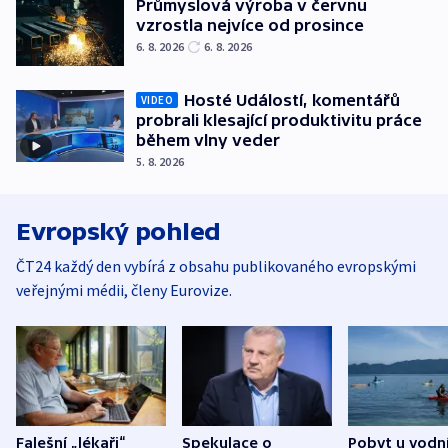
Průmyslová výroba v červnu
vzrostla nejvíce od prosince
6. 8. 2026
6. 8. 2026
Hosté Událostí, komentářů
VIDEO
probrali klesající produktivitu práce
během vlny veder
5. 8. 2026
Evropský pohled
ČT24 každý den vybírá z obsahu publikovaného evropskými
veřejnými médii, členy Eurovize.
Falešní „lékaři“
Spekulace o
Pobyt u vodn