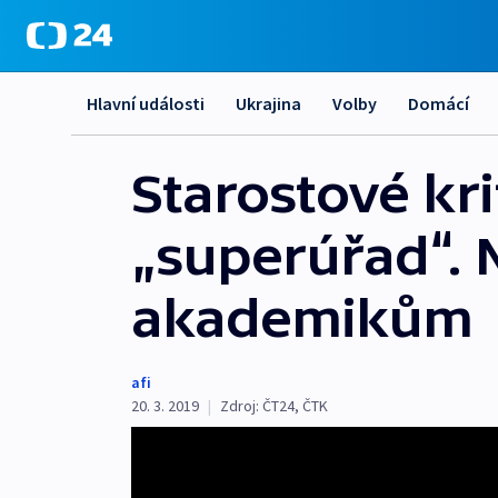
Hlavní události
Ukrajina
Volby
Domácí
Starostové kri
„superúřad“. N
akademikům
afi
20. 3. 2019
|
Zdroj:
ČT24
,
ČTK