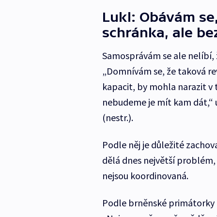
Lukl: Obávám se
schránka, ale bez
Samosprávám se ale nelíbí, ž
„Domnívám se, že taková rev
kapacit, by mohla narazit v t
nebudeme je mít kam dát,“ u
(nestr.).
Podle něj je důležité zachov
dělá dnes největší problém, 
nejsou koordinovaná.
Podle brněnské primátorky 