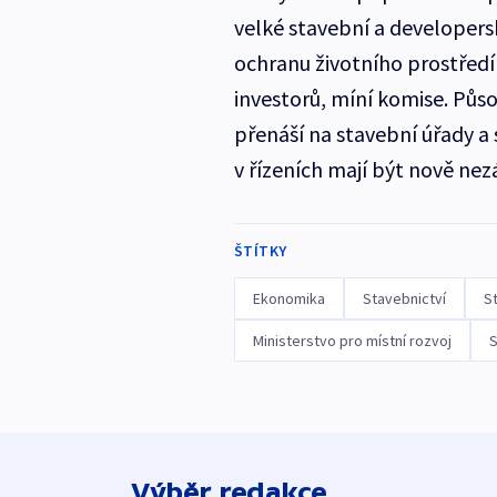
velké stavební a developer
ochranu životního prostřed
investorů, míní komise. Půs
přenáší na stavební úřady a
v řízeních mají být nově nez
ŠTÍTKY
Ekonomika
Stavebnictví
S
Ministerstvo pro místní rozvoj
S
Výběr redakce