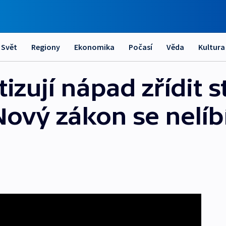
Svět
Regiony
Ekonomika
Počasí
Věda
Kultura
tizují nápad zřídit 
ový zákon se nelíbí