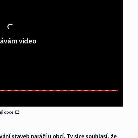
ávám video
ují obce
ání staveb naráží u obcí. Ty sice souhlasí, že