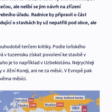
ečou, ale nelíbí se jim návrh na zřízení
bního úřadu. Radnice by připravil o část
ující o stavbách by už nepatřili pod obce, ale
louhodobě terčem kritiky. Podle loňského
á v tuzemsku získat povolení ke stavbě v
ho je to například v Uzbekistánu. Nejrychleji
v Jižní Koreji, ani ne za měsíc. V Evropě pak
dvěma měsíci.