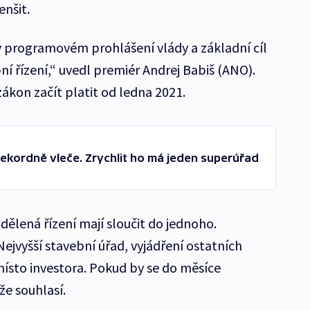
enšit.
to v programovém prohlášení vlády a základní cíl
bní řízení,“ uvedl premiér Andrej Babiš (ANO).
ákon začít platit od ledna 2021.
rekordně vleče. Zrychlit ho má jeden superúřad
dělená řízení mají sloučit do jednoho.
ejvyšší stavební úřad, vyjádření ostatních
 místo investora. Pokud by se do měsíce
že souhlasí.