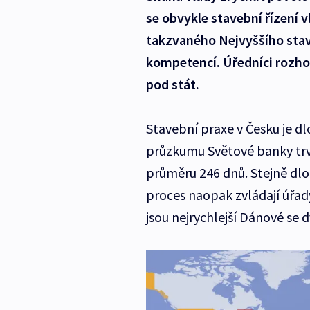
se obvykle stavební řízení vl
takzvaného Nejvyššího stave
kompetencí. Úředníci rozhod
pod stát.
Stavební praxe v Česku je d
průzkumu Světové banky trv
průměru 246 dnů. Stejně dlou
proces naopak zvládají úřady 
jsou nejrychlejší Dánové se 