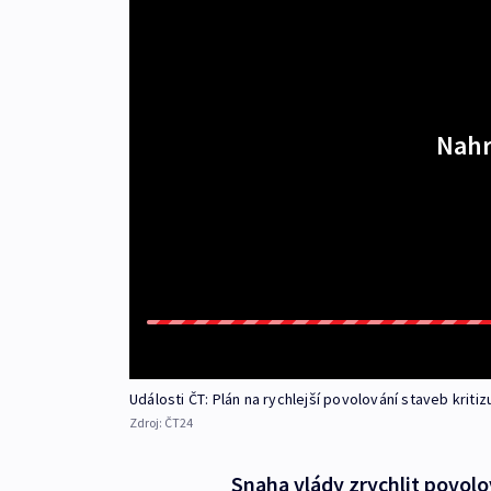
Nahr
Události ČT: Plán na rychlejší povolování staveb kritiz
Zdroj:
ČT24
Snaha vlády zrychlit povolov