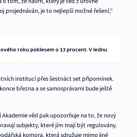
 tom, že návrh, který je teď z úrovně
oj projednáván, je to nejlepší možné řešení,“
nového roku poklesem o 13 procent. V lednu
tních institucí přes šestnáct set připomínek.
 konce března a se samosprávami bude ještě
í Akademie věd pak upozorňuje na to, že nový
ravují subjekty, které jím mají být regulovány.
podářská komora, která sdružuje mimo jiné