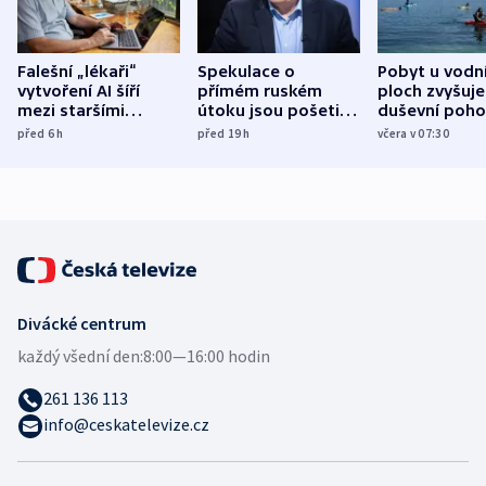
Falešní „lékaři“
Spekulace o
Pobyt u vodn
vytvoření AI šíří
přímém ruském
ploch zvyšuje
mezi staršími
útoku jsou pošetilé,
duševní poho
Poláky nebezpečné
míní estonský
ukázala
před 6
h
před 19
h
včera v 07:30
zdravotní rady
bezpečnostní
mezinárodní 
expert
Divácké centrum
každý všední den:
8:00—16:00 hodin
261 136 113
info@ceskatelevize.cz