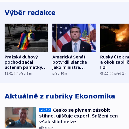
Výběr redakce
Pražský duhový
Americký Senát
Ruský útok n
pochod začal
potvrdil Blanche
a okolí zabil č
uctěním památky
jako ministra
lidi
obětí berlínského
spravedlnosti
12:02
před 7
m
před 10
m
08:20
před 2
h
útoku
Aktuálně z rubriky
Ekonomika
Česko se plynem zásobit
VIDEO
stihne, ujišťuje expert. Snížení cen
však slíbit nelze
před 21
h