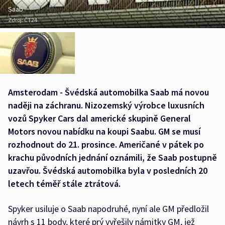
Saab
Zdroj:
ČT24
Amsterodam - Švédská automobilka Saab má novou
naději na záchranu. Nizozemský výrobce luxusních
vozů Spyker Cars dal americké skupině General
Motors novou nabídku na koupi Saabu. GM se musí
rozhodnout do 21. prosince. Američané v pátek po
krachu původních jednání oznámili, že Saab postupně
uzavřou. Švédská automobilka byla v posledních 20
letech téměř stále ztrátová.
Spyker usiluje o Saab napodruhé, nyní ale GM předložil
návrh s 11 body, které prý vyřešily námitky GM, jež