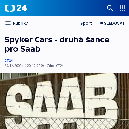
Sport
SLEDOVAT
Rubriky
Spyker Cars - druhá šance
pro Saab
ČT24
20. 12. 2009
20. 12. 2009
|
Zdroj:
ČT24