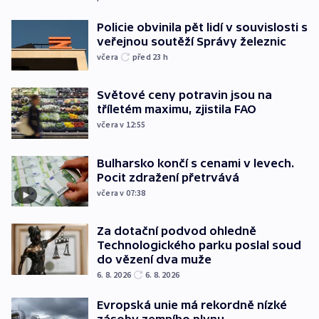
Policie obvinila pět lidí v souvislosti s
veřejnou soutěží Správy železnic
včera
před 23
h
Světové ceny potravin jsou na
tříletém maximu, zjistila FAO
včera v 12:55
Bulharsko končí s cenami v levech.
Pocit zdražení přetrvává
včera v 07:38
Za dotační podvod ohledně
Technologického parku poslal soud
do vězení dva muže
6. 8. 2026
6. 8. 2026
Evropská unie má rekordně nízké