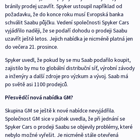
bránily prodej uzavřít. Spyker ustoupil například od
požadavku, že do konce roku musí Evropská banka
schválit Saabu půjčku. Vedení společnosti Spyker Cars
vyjádřilo naději, že se podaří dohodu o prodeji Saabu
uzavřít ještě letos. Jejich nabídka je nicméně platná jen
do večera 21. prosince.
Spyker uvedl, že pokud by se mu Saab podařilo koupit,
zajistilo by mu to globální distribuční síť, výrobní závody
a inženýry a další zdroje pro výzkum a vývoj. Saab má
po světě asi 1100 prodejců.
Přesvědčí nová nabídka GM?
Skupina GM se ještě k nové nabídce nevyjádřila.
Společnost GM sice v pátek uvedla, že při jednání se
Spyker Cars o prodeji Saabu se objevily problémy, které
nebylo možné vyřešit. Je nicméně stále otevřená