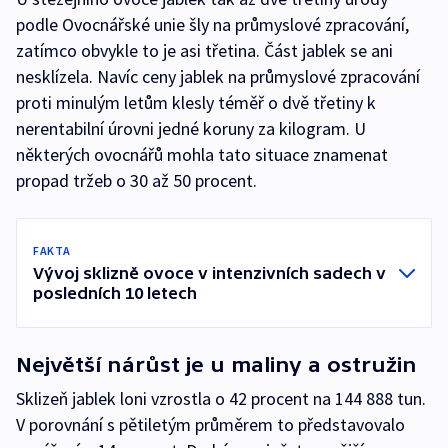
podle Ovocnářské unie šly na průmyslové zpracování,
zatímco obvykle to je asi třetina. Část jablek se ani
nesklízela. Navíc ceny jablek na průmyslové zpracování
proti minulým letům klesly téměř o dvě třetiny k
nerentabilní úrovni jedné koruny za kilogram. U
některých ovocnářů mohla tato situace znamenat
propad tržeb o 30 až 50 procent.
FAKTA
Vývoj sklizně ovoce v intenzivních sadech v
posledních 10 letech
Největší nárůst je u maliny a ostružin
Sklizeň jablek loni vzrostla o 42 procent na 144 888 tun.
V porovnání s pětiletým průměrem to představovalo