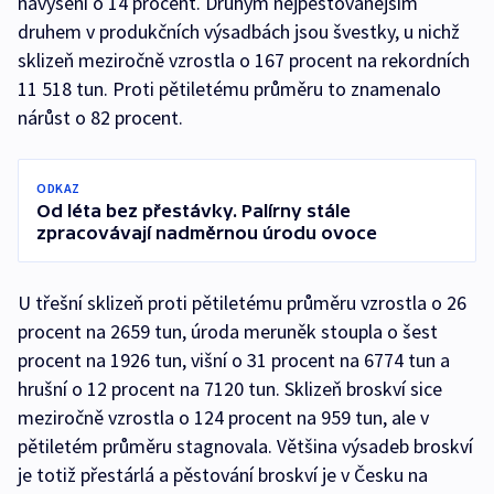
navýšení o 14 procent. Druhým nejpěstovanějším
druhem v produkčních výsadbách jsou švestky, u nichž
sklizeň meziročně vzrostla o 167 procent na rekordních
11 518 tun. Proti pětiletému průměru to znamenalo
nárůst o 82 procent.
ODKAZ
Od léta bez přestávky. Palírny stále
zpracovávají nadměrnou úrodu ovoce
U třešní sklizeň proti pětiletému průměru vzrostla o 26
procent na 2659 tun, úroda meruněk stoupla o šest
procent na 1926 tun, višní o 31 procent na 6774 tun a
hrušní o 12 procent na 7120 tun. Sklizeň broskví sice
meziročně vzrostla o 124 procent na 959 tun, ale v
pětiletém průměru stagnovala. Většina výsadeb broskví
je totiž přestárlá a pěstování broskví je v Česku na