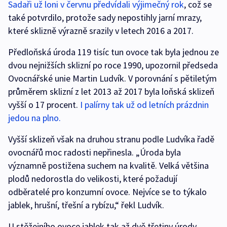
Sadaři už loni v červnu předvídali výjimečný rok
, což se
také potvrdilo, protože sady nepostihly jarní mrazy,
které sklizně výrazně srazily v letech 2016 a 2017.
Předloňská úroda 119 tisíc tun ovoce tak byla jednou ze
dvou nejnižších sklizní po roce 1990, upozornil předseda
Ovocnářské unie Martin Ludvík. V porovnání s pětiletým
průměrem sklizní z let 2013 až 2017 byla loňská sklizeň
vyšší o 17 procent.
I palírny tak už od letních prázdnin
jedou na plno.
Vyšší sklizeň však na druhou stranu podle Ludvíka řadě
ovocnářů moc radosti nepřinesla. „Úroda byla
významně postižena suchem na kvalitě. Velká většina
plodů nedorostla do velikosti, které požadují
odběratelé pro konzumní ovoce. Nejvíce se to týkalo
jablek, hrušní, třešní a rybízu,“ řekl Ludvík.
U stěžejního ovoce jablek tak až dvě třetiny úrody