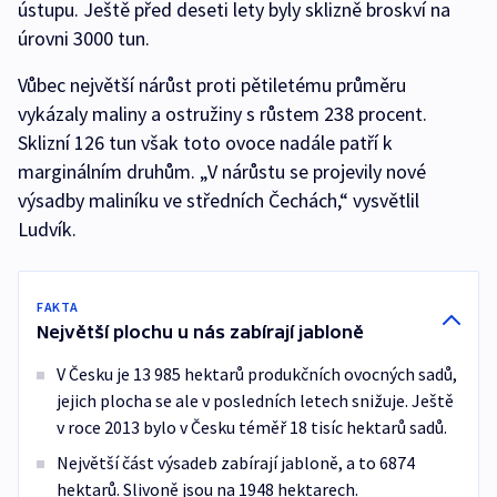
ústupu. Ještě před deseti lety byly sklizně broskví na
úrovni 3000 tun.
Vůbec největší nárůst proti pětiletému průměru
vykázaly maliny a ostružiny s růstem 238 procent.
Sklizní 126 tun však toto ovoce nadále patří k
marginálním druhům. „V nárůstu se projevily nové
výsadby maliníku ve středních Čechách,“ vysvětlil
Ludvík.
FAKTA
Největší plochu u nás zabírají jabloně
V Česku je 13 985 hektarů produkčních ovocných sadů,
jejich plocha se ale v posledních letech snižuje. Ještě
v roce 2013 bylo v Česku téměř 18 tisíc hektarů sadů.
Největší část výsadeb zabírají jabloně, a to 6874
hektarů. Slivoně jsou na 1948 hektarech.