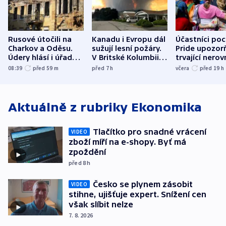
Rusové útočili na
Kanadu i Evropu dál
Účastníci po
Charkov a Oděsu.
sužují lesní požáry.
Pride upozorň
Údery hlásí i úřady v
V Britské Kolumbii
trvající nerov
Bělgorodu
evakuovali tisíce lidí
společensko
08:39
před 59
m
před 7
h
včera
před 19
h
atmosféru
Aktuálně z rubriky
Ekonomika
Tlačítko pro snadné vrácení
VIDEO
zboží míří na e-shopy. Byť má
zpoždění
před 8
h
Česko se plynem zásobit
VIDEO
stihne, ujišťuje expert. Snížení cen
však slíbit nelze
7. 8. 2026