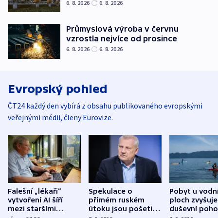
6. 8. 2026
6. 8. 2026
Průmyslová výroba v červnu
vzrostla nejvíce od prosince
6. 8. 2026
6. 8. 2026
Evropský pohled
ČT24 každý den vybírá z obsahu publikovaného evropskými
veřejnými médii, členy Eurovize.
Falešní „lékaři“
Spekulace o
Pobyt u vodn
vytvoření AI šíří
přímém ruském
ploch zvyšuje
mezi staršími
útoku jsou pošetilé,
duševní poho
Poláky nebezpečné
míní estonský
ukázala