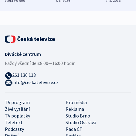
včera v 07:00
7. 8. 2026
7. 8. 2026
zdravotní rady
bezpečnostní
mezinárodní 
expert
Divácké centrum
každý všední den:
8:00—16:00 hodin
261 136 113
info@ceskatelevize.cz
TV program
Pro média
Živé vysílání
Reklama
TV poplatky
Studio Brno
Teletext
Studio Ostrava
Podcasty
Rada ČT
Počasí
Kariéra