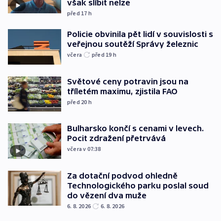
však slíbit nelze
před 17
h
Policie obvinila pět lidí v souvislosti s
veřejnou soutěží Správy železnic
včera
před 19
h
Světové ceny potravin jsou na
tříletém maximu, zjistila FAO
před 20
h
Bulharsko končí s cenami v levech.
Pocit zdražení přetrvává
včera v 07:38
Za dotační podvod ohledně
Technologického parku poslal soud
do vězení dva muže
6. 8. 2026
6. 8. 2026