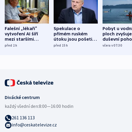
Falešní „lékaři“
Spekulace o
Pobyt u vodn
vytvoření AI šíří
přímém ruském
ploch zvyšuje
mezi staršími
útoku jsou pošetilé,
duševní poho
Poláky nebezpečné
míní estonský
ukázala
před 2
h
před 15
h
včera v 07:30
zdravotní rady
bezpečnostní
mezinárodní 
expert
Divácké centrum
každý všední den:
8:00—16:00 hodin
261 136 113
info@ceskatelevize.cz