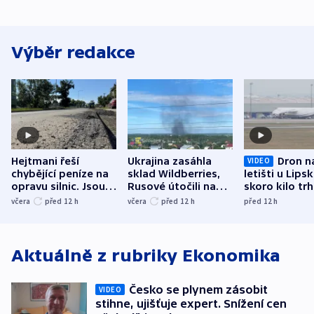
Výběr redakce
Hejtmani řeší
Ukrajina zasáhla
Dron n
VIDEO
chybějící peníze na
sklad Wildberries,
letišti u Lips
opravu silnic. Jsou
Rusové útočili na
skoro kilo trh
nenárokové, namítá
trh, hasiče či
indicie ukazuj
včera
před 12
h
včera
před 12
h
před 12
h
ministerstvo
stadion
Rusko
Aktuálně z rubriky
Ekonomika
Česko se plynem zásobit
VIDEO
stihne, ujišťuje expert. Snížení cen