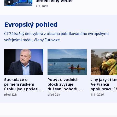
během vlny veder
5. 8. 2026
Evropský pohled
ČT24 každý den vybírá z obsahu publikovaného evropskými
veřejnými médii, členy Eurovize.
Spekulace o
Pobyt u vodních
Jiný jazyk i t
přímém ruském
ploch zvyšuje
Ve Francii
útoku jsou pošetilé,
duševní pohodu,
spolupracují h
míní estonský
ukázala
různých zemí
před 12
h
před 21
h
6. 8. 2026
bezpečnostní
mezinárodní studie
expert