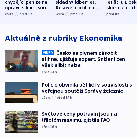
chybějící peníze na
sklad Wildberries,
letišti u Lips
opravu silnic. Jsou
Rusové útočili na
skoro kilo trh
nenárokové, namítá
trh, hasiče či
indicie ukazuj
včera
před 8
h
včera
před 8
h
před 8
h
ministerstvo
stadion
Rusko
Aktuálně z rubriky
Ekonomika
Česko se plynem zásobit
VIDEO
stihne, ujišťuje expert. Snížení cen
však slíbit nelze
před 13
h
Policie obvinila pět lidí v souvislosti s
veřejnou soutěží Správy železnic
včera
před 15
h
Světové ceny potravin jsou na
tříletém maximu, zjistila FAO
před 16
h