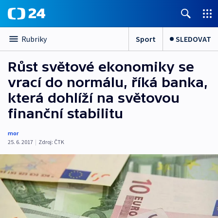
Sport
SLEDOVAT
Rubriky
Růst světové ekonomiky se
vrací do normálu, říká banka,
která dohlíží na světovou
finanční stabilitu
mor
25. 6. 2017
|
Zdroj:
ČTK