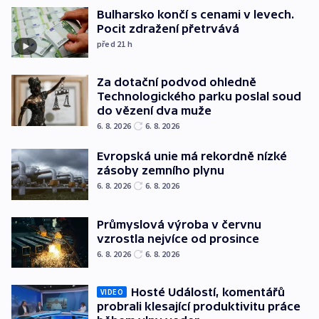
Bulharsko končí s cenami v levech.
Pocit zdražení přetrvává
před 21
h
Za dotační podvod ohledně
Technologického parku poslal soud
do vězení dva muže
6. 8. 2026
6. 8. 2026
Evropská unie má rekordně nízké
zásoby zemního plynu
6. 8. 2026
6. 8. 2026
Průmyslová výroba v červnu
vzrostla nejvíce od prosince
6. 8. 2026
6. 8. 2026
Hosté Událostí, komentářů
VIDEO
probrali klesající produktivitu práce