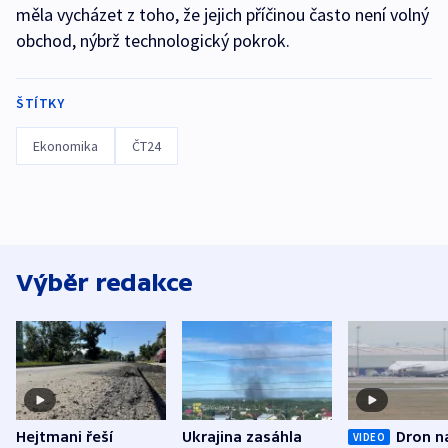
měla vycházet z toho, že jejich příčinou často není volný
obchod, nýbrž technologický pokrok.
ŠTÍTKY
Ekonomika
ČT24
Výběr redakce
Hejtmani řeší
Ukrajina zasáhla
Dron n
VIDEO