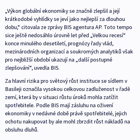
„Výkon globální ekonomiky se značně zlepšil a její
krátkodobé vyhlídky se jeví jako nejlepší za dlouhou
dobu,“ citovala ze zprávy BIS agentura AP. Toto tempo
sice ještě nedosáhlo úrovně let před „Velkou recesí“
konce minulého desetiletí, prognózy řady vlád,
mezinárodních organizací a soukromých analytiků však
pro nejbližší období ukazují na „další postupné
zlepšování“, uvedla BIS.
Za hlavní rizika pro světový růst instituce se sídlem v
Basileji označila vysokou celkovou zadluženost v řadě
zemí, která by v situaci růstu úroků mohla zatížit
spotřebitele. Podle BIS mají zásluhu na oživení
ekonomiky v nedávné době právě spotřebitelé, jejich
ochotu nakupovat by ale mohl zbrzdit růst nákladů na
obsluhu dluhů.