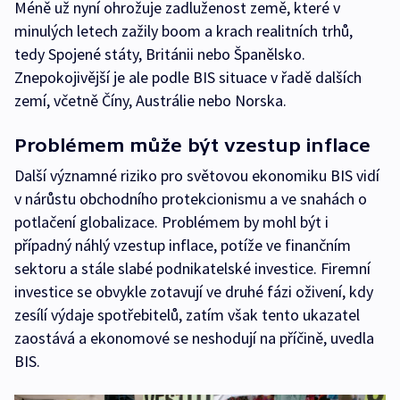
Méně už nyní ohrožuje zadluženost země, které v
minulých letech zažily boom a krach realitních trhů,
tedy Spojené státy, Británii nebo Španělsko.
Znepokojivější je ale podle BIS situace v řadě dalších
zemí, včetně Číny, Austrálie nebo Norska.
Problémem může být vzestup inflace
Další významné riziko pro světovou ekonomiku BIS vidí
v nárůstu obchodního protekcionismu a ve snahách o
potlačení globalizace. Problémem by mohl být i
případný náhlý vzestup inflace, potíže ve finančním
sektoru a stále slabé podnikatelské investice. Firemní
investice se obvykle zotavují ve druhé fázi oživení, kdy
zesílí výdaje spotřebitelů, zatím však tento ukazatel
zaostává a ekonomové se neshodují na příčině, uvedla
BIS.