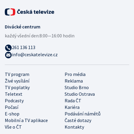
Divácké centrum
každý všední den:
8:00—16:00 hodin
261 136 113
info@ceskatelevize.cz
TV program
Pro média
Živé vysílání
Reklama
TV poplatky
Studio Brno
Teletext
Studio Ostrava
Podcasty
Rada ČT
Počasí
Kariéra
E-shop
Podávání námětů
Mobilní a TV aplikace
Časté dotazy
Vše o ČT
Kontakty