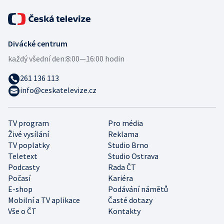
Divácké centrum
každý všední den:
8:00—16:00 hodin
261 136 113
info@ceskatelevize.cz
TV program
Pro média
Živé vysílání
Reklama
TV poplatky
Studio Brno
Teletext
Studio Ostrava
Podcasty
Rada ČT
Počasí
Kariéra
E-shop
Podávání námětů
Mobilní a TV aplikace
Časté dotazy
Vše o ČT
Kontakty