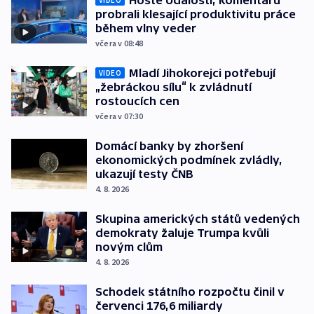
Hosté Událostí, komentářů
probrali klesající produktivitu práce
během vlny veder
včera v 08:48
Mladí Jihokorejci potřebují
VIDEO
„žebráckou sílu“ k zvládnutí
rostoucích cen
včera v 07:30
Domácí banky by zhoršení
ekonomických podmínek zvládly,
ukazují testy ČNB
4. 8. 2026
Skupina amerických států vedených
demokraty žaluje Trumpa kvůli
novým clům
4. 8. 2026
Schodek státního rozpočtu činil v
červenci 176,6 miliardy