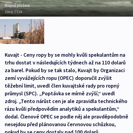
Ropná plošina
Zdroj:
ČT24
Kuvajt - Ceny ropy by se mohly kvůli spekulantům na
trhu dostat v následujících týdnech až na 110 dolarů
za barel. Pokud by se tak stalo, Kuvajt by Organizaci
zemí vyvážejících ropu (OPEC) doporučil zvýšit
těžební limit, uvedl člen kuvajtské rady pro ropný
průmysl (SPC). „Poptávka se mírně zvýší,“ uvedl
zdroj. „Tento nárůst cen je ale zpravidla technického
rázu kvůli předpovědím analytiků a spekulantům,“
dodal. Členové OPEC se podle něj ale pravděpodobně
nesejdou před plánovanou červnovou schůzkou,
pokud by se ceny dostaly nad 100 dolarů.