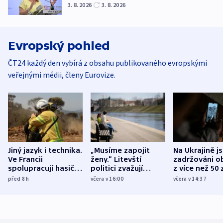
3. 8. 2026
3. 8. 2026
Evropský pohled
ČT24 každý den vybírá z obsahu publikovaného evropskými
veřejnými médii, členy Eurovize.
Jiný jazyk i technika.
„Musíme zapojit
Na Ukrajině j
Ve Francii
ženy.“ Litevští
zadržováni o
spolupracují hasiči z
politici zvažují
z více než 50 
různých zemí
dohodu o
Bojovali na s
před 8
h
včera v 16:00
včera v 14:37
demografii
Ruska