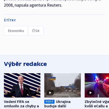
2008, napsala agentura Reuters.
ŠTÍTKY
Ekonomika
ČT24
Výběr redakce
Vedení FIFA se
Ukrajina
Zbytečné výj
VIDEO
omluvilo za chyby a
buduje další
kvůli eCallu a