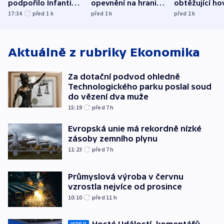
podpořilo Infantina.
opevnění na hranici
obtěžující ho
UEFA trvá na
s Běloruskem
zdržují záchr
17:34
před 1
h
před 1
h
před 2
h
bojkotu
Aktuálně z rubriky
Ekonomika
Za dotační podvod ohledně
Technologického parku poslal soud
do vězení dva muže
15:19
před 7
h
Evropská unie má rekordně nízké
zásoby zemního plynu
11:23
před 7
h
Průmyslová výroba v červnu
vzrostla nejvíce od prosince
10:10
před 11
h
VIDEO