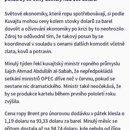
Světové ekonomiky, které ropu spotřebovávají, si podle
Kuvajtu mohou ceny kolem stovky dolarů za barel
dovolit a oživování ekonomiky po krizi by to neohrozilo.
Zdroj to odůvodnil tím, že takový posun by se
koordinoval v souladu s cenami dalších komodit včetně
zlata, kovů a potravin.
Minulý týden řekl kuvajtský ministr ropného průmyslu
šajch Ahmad Abdulláh al-Sabah, že nepředpokládá
setkání ministrů OPEC dříve než v červnu, pokud se
nestane nic dramatického. Ministr také neočekává, že
by se produkce kartelu během prvního pololetí roku
zvýšila.
Cena ropy Brent pro únorovou dodávku v pátek klesla o
1,19 dolaru na 93,33 dolaru za barel. Minulý měsíc se
přitom dostala až na 94,74 dolaru, kde nebyla od října