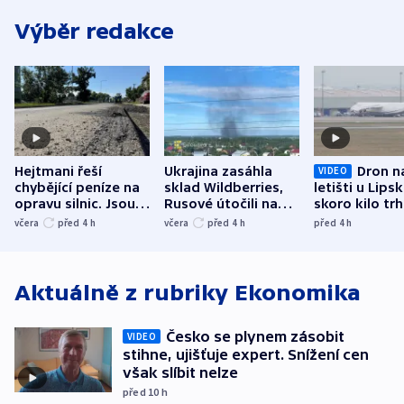
Výběr redakce
Hejtmani řeší
Ukrajina zasáhla
Dron n
VIDEO
chybějící peníze na
sklad Wildberries,
letišti u Lips
opravu silnic. Jsou
Rusové útočili na
skoro kilo trh
nenárokové, namítá
trh, hasiče či
indicie ukazuj
včera
před 4
h
včera
před 4
h
před 4
h
ministerstvo
stadion
Rusko
Aktuálně z rubriky
Ekonomika
Česko se plynem zásobit
VIDEO
stihne, ujišťuje expert. Snížení cen
však slíbit nelze
před 10
h