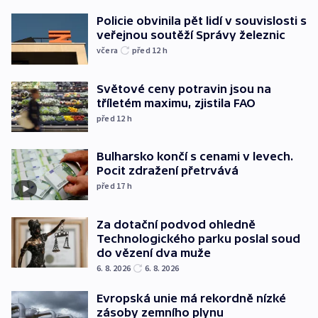
Policie obvinila pět lidí v souvislosti s
veřejnou soutěží Správy železnic
včera
před 12
h
Světové ceny potravin jsou na
tříletém maximu, zjistila FAO
před 12
h
Bulharsko končí s cenami v levech.
Pocit zdražení přetrvává
před 17
h
Za dotační podvod ohledně
Technologického parku poslal soud
do vězení dva muže
6. 8. 2026
6. 8. 2026
Evropská unie má rekordně nízké
zásoby zemního plynu