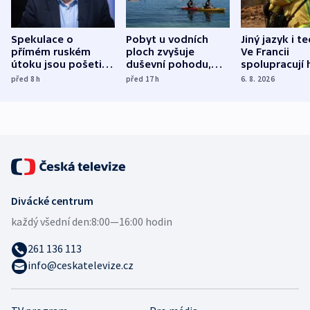
Spekulace o
Pobyt u vodních
Jiný jazyk i t
přímém ruském
ploch zvyšuje
Ve Francii
útoku jsou pošetilé,
duševní pohodu,
spolupracují h
míní estonský
ukázala
různých zemí
před 8
h
před 17
h
6. 8. 2026
bezpečnostní
mezinárodní studie
expert
Divácké centrum
každý všední den:
8:00—16:00 hodin
261 136 113
info@ceskatelevize.cz