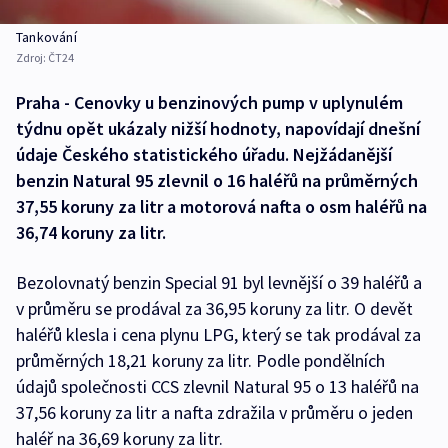
Tankování
Zdroj:
ČT24
Praha - Cenovky u benzinových pump v uplynulém
týdnu opět ukázaly nižší hodnoty, napovídají dnešní
údaje Českého statistického úřadu. Nejžádanější
benzin Natural 95 zlevnil o 16 haléřů na průměrných
37,55 koruny za litr a motorová nafta o osm haléřů na
36,74 koruny za litr.
Bezolovnatý benzin Special 91 byl levnější o 39 haléřů a
v průměru se prodával za 36,95 koruny za litr. O devět
haléřů klesla i cena plynu LPG, který se tak prodával za
průměrných 18,21 koruny za litr. Podle pondělních
údajů společnosti CCS zlevnil Natural 95 o 13 haléřů na
37,56 koruny za litr a nafta zdražila v průměru o jeden
haléř na 36,69 koruny za litr.