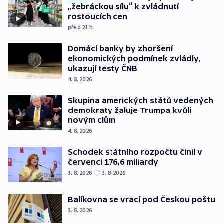
„žebráckou sílu“ k zvládnutí
rostoucích cen
před 21
h
Domácí banky by zhoršení
ekonomických podmínek zvládly,
ukazují testy ČNB
4. 8. 2026
Skupina amerických států vedených
demokraty žaluje Trumpa kvůli
novým clům
4. 8. 2026
Schodek státního rozpočtu činil v
červenci 176,6 miliardy
3. 8. 2026
3. 8. 2026
Balíkovna se vrací pod Českou poštu
3. 8. 2026