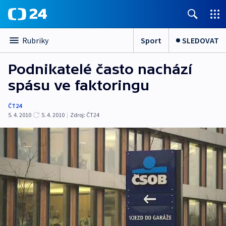
Sport
SLEDOVAT
Rubriky
Podnikatelé často nachází
spásu ve faktoringu
ČT24
5. 4. 2010
5. 4. 2010
|
Zdroj:
ČT24