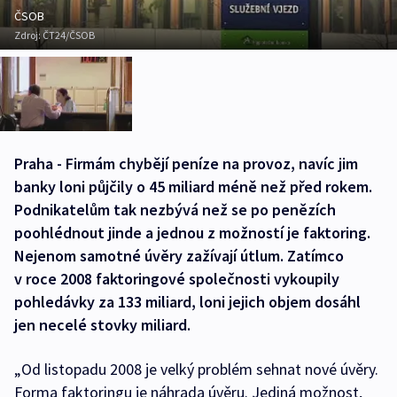
ČSOB
Zdroj:
ČT24/ČSOB
Praha - Firmám chybějí peníze na provoz, navíc jim
banky loni půjčily o 45 miliard méně než před rokem.
Podnikatelům tak nezbývá než se po penězích
poohlédnout jinde a jednou z možností je faktoring.
Nejenom samotné úvěry zažívají útlum. Zatímco
v roce 2008 faktoringové společnosti vykoupily
pohledávky za 133 miliard, loni jejich objem dosáhl
jen necelé stovky miliard.
„Od listopadu 2008 je velký problém sehnat nové úvěry.
Forma faktoringu je náhrada úvěru. Jediná možnost,