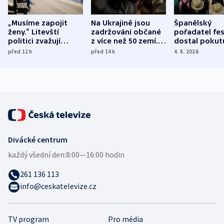
„Musíme zapojit
Na Ukrajině jsou
Španělský
ženy.“ Litevští
zadržováni občané
pořadatel fes
politici zvažují
z více než 50 zemí.
dostal pokut
dohodu o
Bojovali na straně
nekalé prakti
před 12
h
před 14
h
4. 8. 2026
demografii
Ruska
Divácké centrum
každý všední den:
8:00—16:00 hodin
261 136 113
info@ceskatelevize.cz
TV program
Pro média