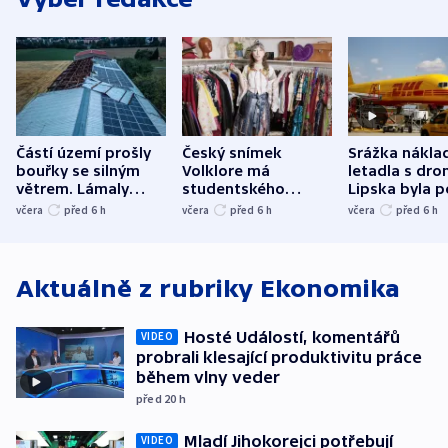
Částí území prošly
Český snímek
Srážka nákla
bouřky se silným
Volklore má
letadla s dr
větrem. Lámaly
studentského
Lipska byla p
stromy a poničily
Oscara, zabojuje o
německého mi
včera
před 6
h
včera
před 6
h
včera
před 6
h
střechu
cenu za krátký film
hybridní útok
Aktuálně z rubriky
Ekonomika
Hosté Událostí, komentářů
VIDEO
probrali klesající produktivitu práce
během vlny veder
před 20
h
Mladí Jihokorejci potřebují
VIDEO