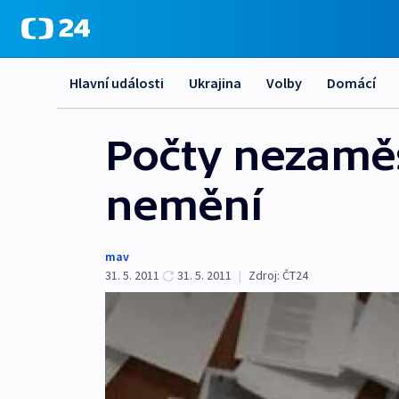
Hlavní události
Ukrajina
Volby
Domácí
Počty nezaměs
nemění
mav
31. 5. 2011
31. 5. 2011
|
Zdroj:
ČT24