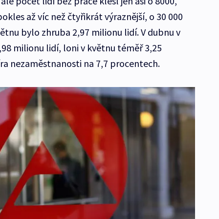
ale počet lidí bez práce klesl jen asi o 8000,
les až víc než čtyřikrát výraznější, o 30 000
ětnu bylo zhruba 2,97 milionu lidí. V dubnu v
8 milionu lidí, loni v květnu téměř 3,25
íra nezaměstnanosti na 7,7 procentech.