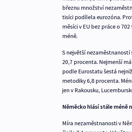
březnu množství nezaměstnan
tisíci podílela eurozóna. Pr
měsíci v EU bez práce o 702 t
méně.
S největší nezaměstnaností 
20,7 procenta. Nejmenší má 
podle Eurostatu šestá nejni
metodiky 6,8 procenta. Mén
jen v Rakousku, Lucembursk
Něměcko hlásí stále méně
Míra nezaměstnanosti v Něme