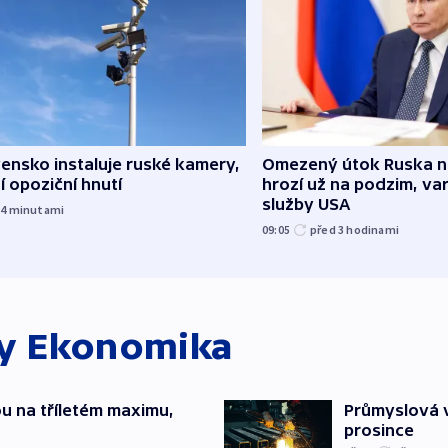
Omezený útok Ruska 
ensko instaluje ruské kamery,
hrozí už na podzim, var
í opoziční hnutí
služby USA
34
minutami
09:05
před 3
hodinami
ky
Ekonomika
u na tříletém maximu,
Průmyslová v
prosince