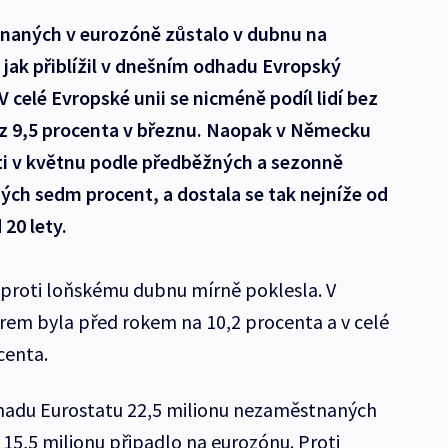
naných v eurozóně zůstalo v dubnu na
jak přiblížil v dnešním odhadu Evropský
 V celé Evropské unii se nicméně podíl lidí bez
a z 9,5 procenta v březnu. Naopak v Německu
i v květnu podle předběžných a sezonně
ých sedm procent, a dostala se tak nejníže od
20 lety.
 proti loňskému dubnu mírně poklesla. V
urem byla před rokem na 10,2 procenta a v celé
centa.
hadu Eurostatu 22,5 milionu nezaměstnaných
 15,5 milionu připadlo na eurozónu. Proti