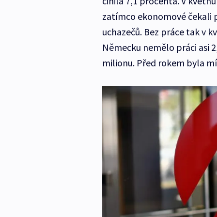
činila 7,1 procenta. V květnu 
zatímco ekonomové čekali pok
uchazečů. Bez práce tak v kv
Německu nemělo práci asi 2,9
milionu. Před rokem byla m