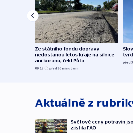
Ze státního fondu dopravy
Slov
nedostanou letos kraje na silnice
tvrd
ani korunu, řekl Půta
před 
09:15
před 30
minutami
Aktuálně z rubri
Světové ceny potravin jso
zjistila FAO