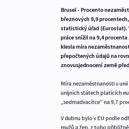
Brusel - Procento nezaměst
březnových 9,9 procentech, 
statistický úřad (Eurostat).
práce snížil na 9,4 procent
klesla míra nezaměstnanost
přepočtených údajů na rovn
znovusjednocení země před 
Míra nezaměstnanosti v unii
unijních státech platících e
„sedmadvacítce“ na 9,7 pro
V dubnu bylo v EU podle od
mužů a žen, z toho přibližně