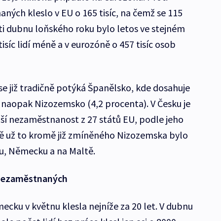
ých kleslo v EU o 165 tisíc, na čemž se 115
oti dubnu loňského roku bylo letos ve stejném
isíc lidí méně a v eurozóně o 457 tisíc osob
se již tradičně potýká Španělsko, kde dosahuje
naopak Nizozemsko (4,2 procenta). V Česku je
žší nezaměstnanost z 27 států EU, podle jeho
ě už to kromě již zmíněného Nizozemska bylo
u, Německu a na Maltě.
 nezaměstnaných
cku v květnu klesla nejníže za 20 let. V dubnu