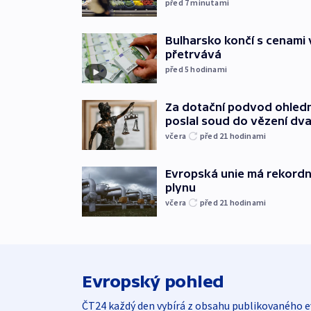
před 7
minutami
Bulharsko končí s cenami 
přetrvává
před 5
hodinami
Za dotační podvod ohled
poslal soud do vězení dv
včera
před 21
hodinami
Evropská unie má rekordn
plynu
včera
před 21
hodinami
Evropský pohled
ČT24 každý den vybírá z obsahu publikovaného e