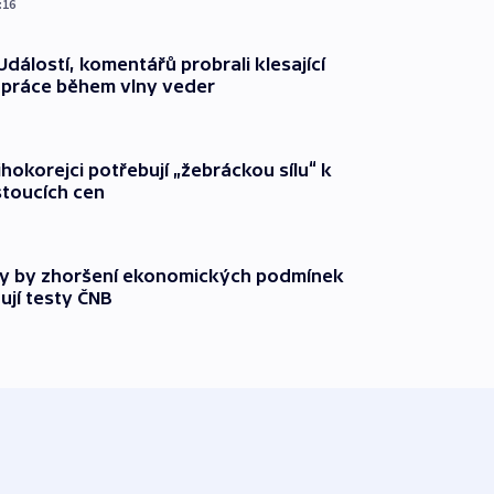
:16
dálostí, komentářů probrali klesající
 práce během vlny veder
ihokorejci potřebují „žebráckou sílu“ k
stoucích cen
y by zhoršení ekonomických podmínek
ují testy ČNB