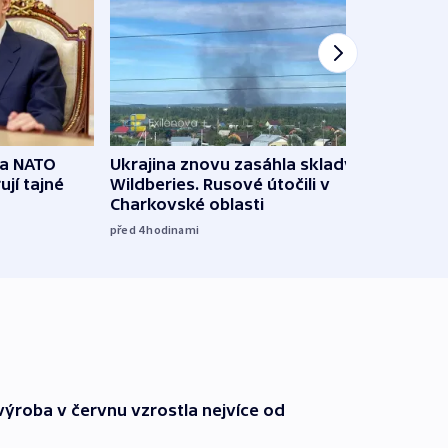
na NATO
Ukrajina znovu zasáhla sklady
VIDEO
ují tajné
Wildberies. Rusové útočili v
není 
Charkovské oblasti
před 6
před 4
hodinami
ýroba v červnu vzrostla nejvíce od