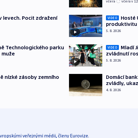
včera
včera v 12
v levech. Pocit zdražení
Hosté U
VIDEO
produktivitu
5. 8. 2026
ně Technologického parku
Mladí J
VIDEO
a muže
zvládnutí ro
5. 8. 2026
ě nízké zásoby zemního
Domácí bank
zvládly, ukaz
4. 8. 2026
vropskými veřejnými médii, členy Eurovize.