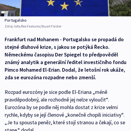
Portugalsko
Zdroj:
Isifa/Rex Features/Stuart Forster
Frankfurt nad Mohanem - Portugalsko se propadá do
stejné dluhové krize, s jakou se potýká Řecko.
Německému časopisu Der Spiegel to předpověděl
známý analytik a generální ředitel investičního fondu
Pimco Mohamed El-Erian. Dodal, že letošní rok ukáže,
zda se eurozóna rozpadne nebo zmenší.
Rozpad eurozóny je sice podle El-Eriana „méně
pravděpodobný, ale rozhodně jej nelze vyloučit“.
Eurozóna by se podle něj mohla dostat z krize velmi
rychle, kdyby se její členové „konečně chopili iniciativy“.
„Je tu spousta peněz, které stojí stranou a čekají, co se
stane,“ dodal.