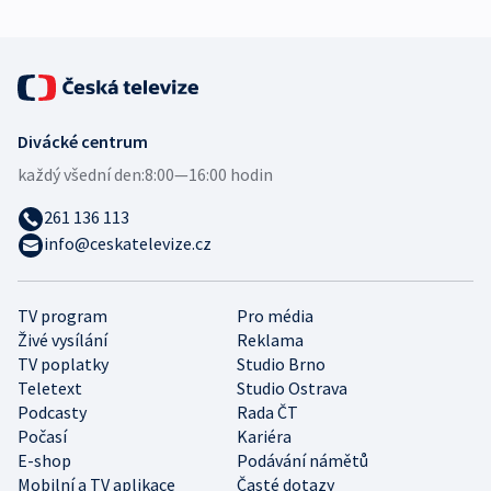
Divácké centrum
každý všední den:
8:00—16:00 hodin
261 136 113
info@ceskatelevize.cz
TV program
Pro média
Živé vysílání
Reklama
TV poplatky
Studio Brno
Teletext
Studio Ostrava
Podcasty
Rada ČT
Počasí
Kariéra
E-shop
Podávání námětů
Mobilní a TV aplikace
Časté dotazy