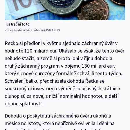
Ilustrační foto
Zdroj:
Federico Gambarini/ISIFA/EPA
Řecko si předloni v květnu sjednalo záchranný úvěr v
hodnotě 110 miliard eur. Ukázalo se však, že tento úvěr
nebude stačit, a země si proto loni v říjnu dohodla
druhý záchranný program v objemu 130 miliard eur,
který členové eurozóny formálně schválili tento týden.
Schválení balíku předcházela dohoda Řecka se
soukromými investory o výměně současných státních
dluhopisů za nové, s nižší nominální hodnotou a delší
dobou splatnosti.
Dohoda o poskytnutí záchranného úvěru ukončila
měsíce nejistoty, která nepříznivě ovlivnila i dění na