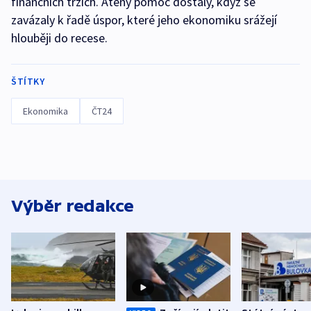
finančních trzích. Atény pomoc dostaly, když se
zavázaly k řadě úspor, které jeho ekonomiku srážejí
hlouběji do recese.
ŠTÍTKY
Ekonomika
ČT24
Výběr redakce