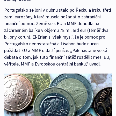
Portugalsko se loni v dubnu stalo po Řecku a Irsku třetí
zemí eurozóny, která musela požádat o zahraniční
finanční pomoc. Země se s EU a MMF dohodla na
záchranném balíku v objemu 78 miliard eur (téměř dva
biliony korun). El-Erian si však myslí, že je pomoc pro
Portugalsko nedostatečná a Lisabon bude nucen
požádat EU a MMF o další peníze. „Pak nastane velká
debata o tom, jak tuto finanční zátěž rozdělit mezi EU,
věřitele, MMF a Evropskou centrální banku,“ uvedl.