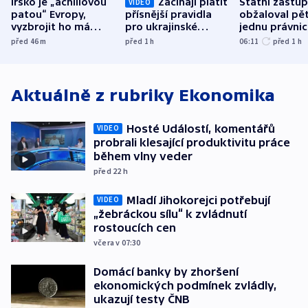
Irsko je „achillovou
Začínají platit
Státní zástu
VIDEO
patou“ Evropy,
přísnější pravidla
obžaloval pět 
vyzbrojit ho má
pro ukrajinské
jednu právni
Francie
uprchlíky
osobu v kauz
před 46
m
před 1
h
06:11
před 1
h
Bulovky
Aktuálně z rubriky
Ekonomika
Hosté Událostí, komentářů
VIDEO
probrali klesající produktivitu práce
během vlny veder
před 22
h
Mladí Jihokorejci potřebují
VIDEO
„žebráckou sílu“ k zvládnutí
rostoucích cen
včera v 07:30
Domácí banky by zhoršení
ekonomických podmínek zvládly,
ukazují testy ČNB