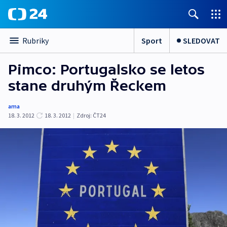
Sport
SLEDOVAT
Rubriky
Pimco: Portugalsko se letos
stane druhým Řeckem
ama
18. 3. 2012
18. 3. 2012
|
Zdroj:
ČT24