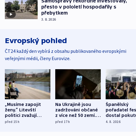
Samosprávy rekordně investovaly,
přesto v pololetí hospodařily s
přebytkem
3. 8. 2026
Evropský pohled
ČT24 každý den vybírá z obsahu publikovaného evropskými
veřejnými médii, členy Eurovize.
„Musíme zapojit
Na Ukrajině jsou
Španělský
ženy.“ Litevští
zadržováni občané
pořadatel fes
politici zvažují
z více než 50 zemí.
dostal pokut
dohodu o
Bojovali na straně
nekalé prakti
před 15
h
před 17
h
4. 8. 2026
demografii
Ruska