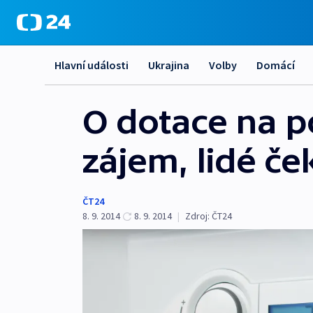
Hlavní události
Ukrajina
Volby
Domácí
O dotace na p
zájem, lidé če
ČT24
8. 9. 2014
8. 9. 2014
|
Zdroj:
ČT24