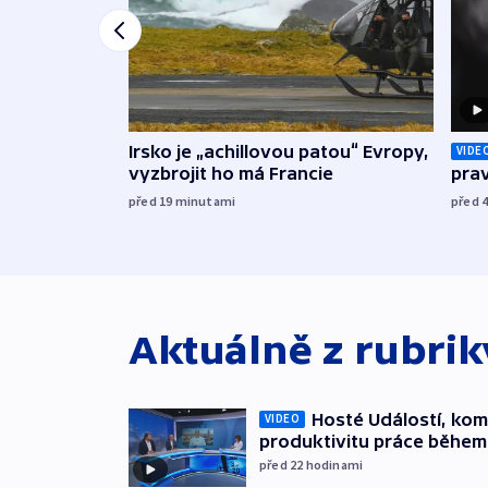
Irsko je „achillovou patou“ Evropy,
VIDE
vyzbrojit ho má Francie
prav
před 19
minutami
před 
Aktuálně z rubri
Hosté Událostí, kome
VIDEO
produktivitu práce během
před 22
hodinami