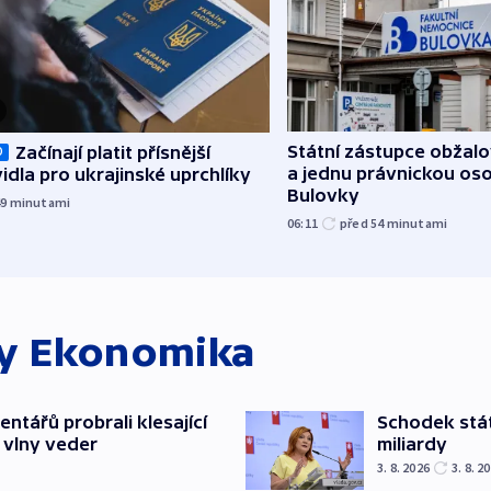
Státní zástupce obžalov
Začínají platit přísnější
O
a jednu právnickou os
idla pro ukrajinské uprchlíky
Bulovky
49
minutami
06:11
před 54
minutami
ky
Ekonomika
ntářů probrali klesající
Schodek stát
 vlny veder
miliardy
3. 8. 2026
3. 8. 2