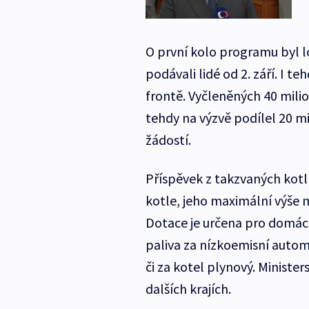
O první kolo programu byl l
podávali lidé od 2. září. I t
frontě. Vyčleněných 40 mili
tehdy na výzvě podílel 20 m
žádostí.
Příspěvek z takzvaných kotlí
kotle, jeho maximální výše m
Dotace je určena pro domácn
paliva za nízkoemisní automa
či za kotel plynový. Minister
dalších krajích.