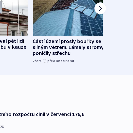
al pět lidí
Částí území prošly bouřky se
Česk
obu v kauze
silným větrem. Lámaly stromy a
stud
poničily střechu
cenu 
včera
před 8
hodinami
včera
ního rozpočtu činil v červenci 176,6
026