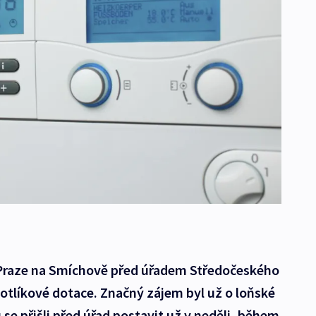
 v Praze na Smíchově před úřadem Středočeského
kotlíkové dotace. Značný zájem byl už o loňské
 se přišli před úřad postavit už v neděli, během