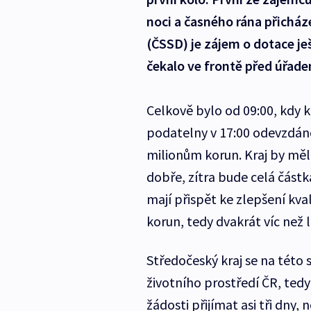
noci a časného rána přicháze
(ČSSD) je zájem o dotace ješ
čekalo ve frontě před úřadem
Celkově bylo od 09:00, kdy kr
podatelny v 17:00 odevzdáno
milionům korun. Kraj by měl
dobře, zítra bude celá částk
mají přispět ke zlepšení kva
korun, tedy dvakrát víc než l
Středočeský kraj se na této 
životního prostředí ČR, ted
žádosti přijímat asi tři dny,