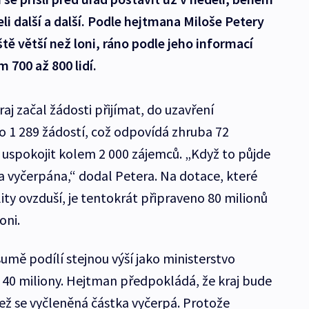
li další a další. Podle hejtmana Miloše Petery
tě větší než loni, ráno podle jeho informací
 700 až 800 lidí.
aj začal žádosti přijímat, do uzavření
 1 289 žádostí, což odpovídá zhruba 72
 uspokojit kolem 2 000 zájemců. „Když to půjde
a vyčerpána,“ dodal Petera. Na dotace, které
lity ovzduší, je tentokrát připraveno 80 milionů
oni.
sumě podílí stejnou výší jako ministerstvo
y 40 miliony. Hejtman předpokládá, že kraj bude
 než se vyčleněná částka vyčerpá. Protože