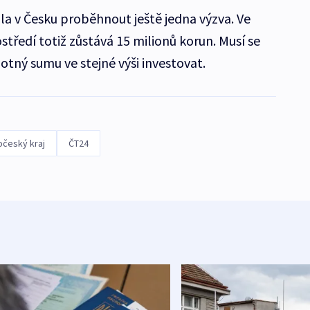
a v Česku proběhnout ještě jedna výzva. Ve
tředí totiž zůstává 15 milionů korun. Musí se
chotný sumu ve stejné výši investovat.
očeský kraj
ČT24