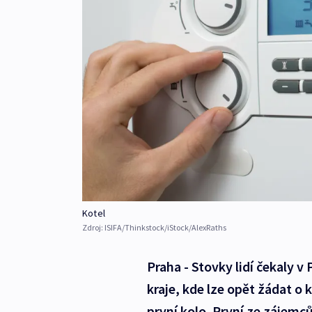
Kotel
Zdroj:
ISIFA/Thinkstock/iStock/AlexRaths
Praha - Stovky lidí čekaly
kraje, kde lze opět žádat o 
první kolo. První ze zájemců