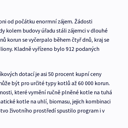
oni od počátku enormní zájem. Žádosti
ehdy kolem budovy úřadu stáli zájemci v dlouhé
onů korun se vyčerpalo během čtyř dnů, kraj se
iliony. Kladně vyřízeno bylo 912 podaných
kových dotací je asi 50 procent kupní ceny
ůže být pro určité typy kotlů až 60 000 korun.
osti, které vymění ručně plněné kotle na tuhá
tické kotle na uhlí, biomasu, jejich kombinaci
stvo životního prostředí spustilo program i v