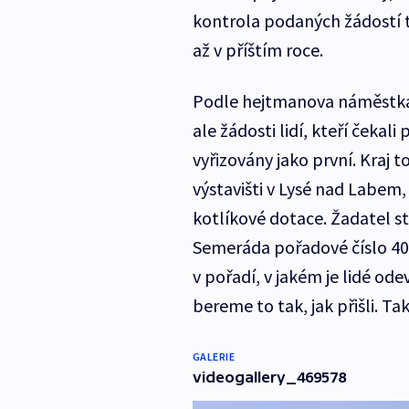
kontrola podaných žádostí 
až v příštím roce.
Podle hejtmanova náměstka 
ale žádosti lidí, kteří ček
vyřizovány jako první. Kraj t
výstavišti v Lysé nad Labem,
kotlíkové dotace. Žadatel st
Semeráda pořadové číslo 401
v pořadí, v jakém je lidé od
bereme to tak, jak přišli. Tak
GALERIE
videogallery_469578