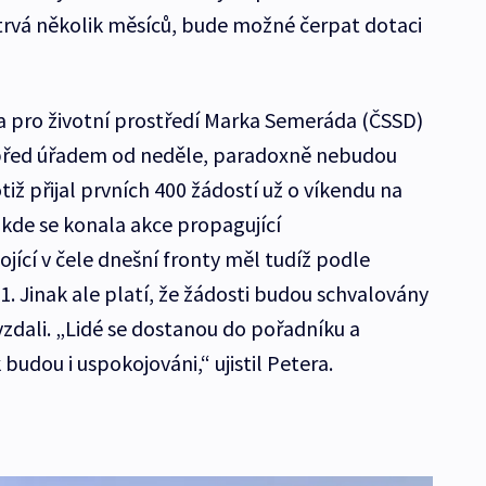
trvá několik měsíců, bude možné čerpat dotaci
pro životní prostředí Marka Semeráda (ČSSD)
ali před úřadem od neděle, paradoxně nebudou
otiž přijal prvních 400 žádostí už o víkendu na
 kde se konala akce propagující
ojící v čele dnešní fronty měl tudíž podle
. Jinak ale platí, že žádosti budou schvalovány
evzdali. „Lidé se dostanou do pořadníku a
 budou i uspokojováni,“ ujistil Petera.