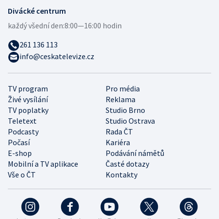
Divácké centrum
každý všední den:
8:00—16:00 hodin
261 136 113
info@ceskatelevize.cz
TV program
Pro média
Živé vysílání
Reklama
TV poplatky
Studio Brno
Teletext
Studio Ostrava
Podcasty
Rada ČT
Počasí
Kariéra
E-shop
Podávání námětů
Mobilní a TV aplikace
Časté dotazy
Vše o ČT
Kontakty