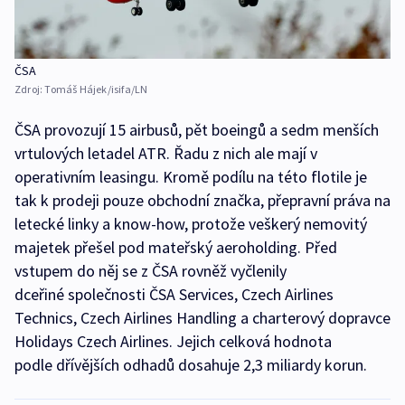
ČSA
Zdroj:
Tomáš Hájek/isifa/LN
ČSA provozují 15 airbusů, pět boeingů a sedm menších
vrtulových letadel ATR. Řadu z nich ale mají v
operativním leasingu. Kromě podílu na této flotile je
tak k prodeji pouze obchodní značka, přepravní práva na
letecké linky a know-how, protože veškerý nemovitý
majetek přešel pod mateřský aeroholding. Před
vstupem do něj se z ČSA rovněž vyčlenily
dceřiné společnosti ČSA Services, Czech Airlines
Technics, Czech Airlines Handling a charterový dopravce
Holidays Czech Airlines. Jejich celková hodnota
podle dřívějších odhadů dosahuje 2,3 miliardy korun.