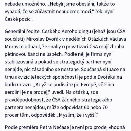
nebude umožněno. „Nebyli jsme obesláni, takže to
vypadá, že se zúčastnit nebudeme moci,“ řekl nyní
České pozici.
Generální ředitel Českého Aeroholdingu (jehož jsou ČSA
součástí) Miroslav Dvořák v nedělních Otázkách Václava
Moravce odhadl, že snahy o privatizaci ČSA mají zhruba
pětinovou šanci na úspěch. Podle něj je firma nyní
stabilizovaná a pokud se strategický partner nyní
nenajde, nic zásadního se nestane. Současná situace na
trhu akvizic leteckých společností je podle Dvořáka na
bodu mrazu. „Když se podíváte po Evropě, většina
aeroliní je na prodej,“ uvedl. Na otázku, zda
pravděpodobnost, že ČSA žádného strategického
partnera nenajdou, může odpovídat 60 nebo 70
procentům, odpověděl: „Myslím, že i vyšší.“
Podle premiéra Petra Nečase je nyní pro prodej vhodná