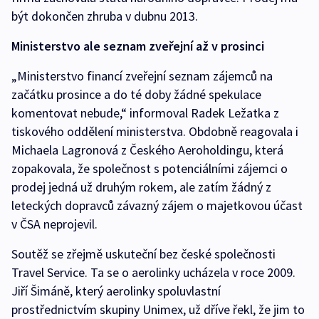
být dokončen zhruba v dubnu 2013.
Ministerstvo ale seznam zveřejní až v prosinci
„Ministerstvo financí zveřejní seznam zájemců na
začátku prosince a do té doby žádné spekulace
komentovat nebude,“ informoval Radek Ležatka z
tiskového oddělení ministerstva. Obdobně reagovala i
Michaela Lagronová z Českého Aeroholdingu, která
zopakovala, že společnost s potenciálními zájemci o
prodej jedná už druhým rokem, ale zatím žádný z
leteckých dopravců závazný zájem o majetkovou účast
v ČSA neprojevil.
Soutěž se zřejmě uskuteční bez české společnosti
Travel Service. Ta se o aerolinky ucházela v roce 2009.
Jiří Šimáně, který aerolinky spoluvlastní
prostřednictvím skupiny Unimex, už dříve řekl, že jim to