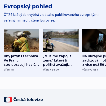
Evropský pohled
ČT24 každý den vybírá z obsahu publikovaného evropskými
veřejnými médii, členy Eurovize.
Jiný jazyk i technika.
„Musíme zapojit
Na Ukrajině j
Ve Francii
ženy.“ Litevští
zadržováni o
spolupracují hasiči z
politici zvažují
z více než 50 
různých zemí
dohodu o
Bojovali na s
před 8
h
včera v 16:00
včera v 14:37
demografii
Ruska