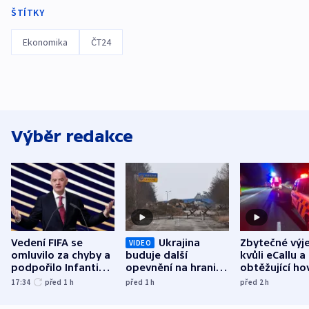
ŠTÍTKY
Ekonomika
ČT24
Výběr redakce
Vedení FIFA se
Ukrajina
Zbytečné výj
VIDEO
omluvilo za chyby a
buduje další
kvůli eCallu a
podpořilo Infantina.
opevnění na hranici
obtěžující ho
UEFA trvá na
s Běloruskem
zdržují záchr
17:34
před 1
h
před 1
h
před 2
h
bojkotu