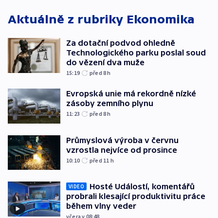
Aktuálně z rubriky
Ekonomika
Za dotační podvod ohledně
Technologického parku poslal soud
do vězení dva muže
15:19
před 8
h
Evropská unie má rekordně nízké
zásoby zemního plynu
11:23
před 8
h
Průmyslová výroba v červnu
vzrostla nejvíce od prosince
10:10
před 11
h
Hosté Událostí, komentářů
VIDEO
probrali klesající produktivitu práce
během vlny veder
včera v 08:48