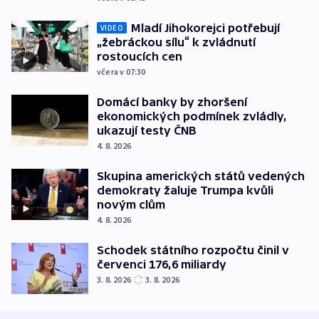
Mladí Jihokorejci potřebují
VIDEO
„žebráckou sílu“ k zvládnutí
rostoucích cen
včera v 07:30
Domácí banky by zhoršení
ekonomických podmínek zvládly,
ukazují testy ČNB
4. 8. 2026
Skupina amerických států vedených
demokraty žaluje Trumpa kvůli
novým clům
4. 8. 2026
Schodek státního rozpočtu činil v
červenci 176,6 miliardy
3. 8. 2026
3. 8. 2026