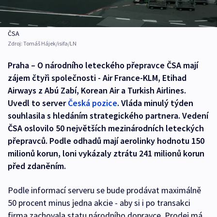
ČSA
Zdroj:
Tomáš Hájek/isifa/LN
Praha – O národního leteckého přepravce ČSA mají
zájem čtyři společnosti - Air France-KLM, Etihad
Airways z Abú Zabí, Korean Air a Turkish Airlines.
Uvedl to server
Česká pozice
. Vláda minulý týden
souhlasila s hledáním strategického partnera. Vedení
ČSA oslovilo 50 největších mezinárodních leteckých
přepravců. Podle odhadů mají aerolinky hodnotu 150
milionů korun, loni vykázaly ztrátu 241 milionů korun
před zdaněním.
Podle informací serveru se bude prodávat maximálně
50 procent minus jedna akcie - aby si i po transakci
firma zachovala statu národního dopravce. Prodej má