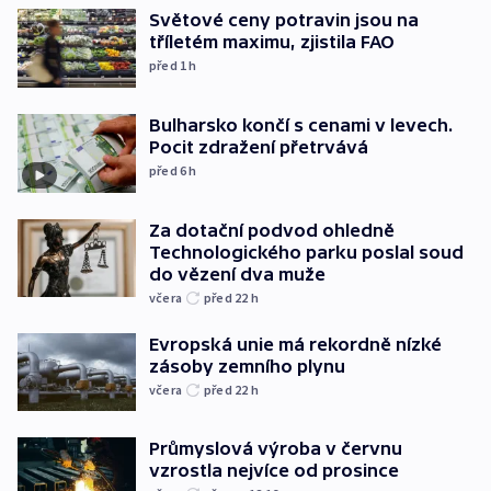
Světové ceny potravin jsou na
tříletém maximu, zjistila FAO
před 1
h
Bulharsko končí s cenami v levech.
Pocit zdražení přetrvává
před 6
h
Za dotační podvod ohledně
Technologického parku poslal soud
do vězení dva muže
včera
před 22
h
Evropská unie má rekordně nízké
zásoby zemního plynu
včera
před 22
h
Průmyslová výroba v červnu
vzrostla nejvíce od prosince