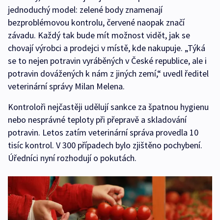
jednoduchý model: zelené body znamenají
bezproblémovou kontrolu, červené naopak značí
závadu. Každý tak bude mít možnost vidět, jak se
chovají výrobci a prodejci v místě, kde nakupuje. „Týká
se to nejen potravin vyráběných v České republice, ale i
potravin dovážených k nám z jiných zemí,“ uvedl ředitel
veterinární správy Milan Melena.
Kontroloři nejčastěji udělují sankce za špatnou hygienu
nebo nesprávné teploty při přepravě a skladování
potravin. Letos zatím veterinární správa provedla 10
tisíc kontrol. V 300 případech bylo zjištěno pochybení.
Úředníci nyní rozhodují o pokutách.