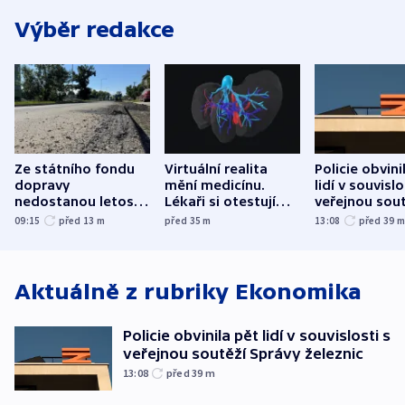
Výběr redakce
Ze státního fondu
Virtuální realita
Policie obvini
dopravy
mění medicínu.
lidí v souvislo
nedostanou letos
Lékaři si otestují
veřejnou sout
kraje na silnice ani
každý řez, říká
Správy železn
09:15
před 13
m
před 35
m
13:08
před 39
korunu, řekl Půta
český expert
Aktuálně z rubriky
Ekonomika
Policie obvinila pět lidí v souvislosti s
veřejnou soutěží Správy železnic
13:08
před 39
m