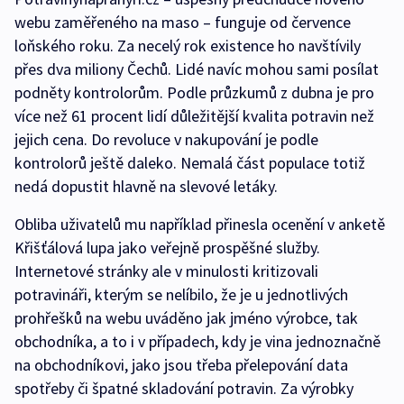
webu zaměřeného na maso – funguje od července
loňského roku. Za necelý rok existence ho navštívily
přes dva miliony Čechů. Lidé navíc mohou sami posílat
podněty kontrolorům. Podle průzkumů z dubna je pro
více než 61 procent lidí důležitější kvalita potravin než
jejich cena. Do revoluce v nakupování je podle
kontrolorů ještě daleko. Nemalá část populace totiž
nedá dopustit hlavně na slevové letáky.
Obliba uživatelů mu například přinesla ocenění v anketě
Křišťálová lupa jako veřejně prospěšné služby.
Internetové stránky ale v minulosti kritizovali
potravináři, kterým se nelíbilo, že je u jednotlivých
prohřešků na webu uváděno jak jméno výrobce, tak
obchodníka, a to i v případech, kdy je vina jednoznačně
na obchodníkovi, jako jsou třeba přelepování data
spotřeby či špatné skladování potravin. Za výrobky