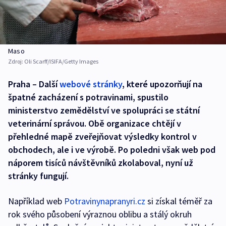
Maso
Zdroj:
Oli Scarff/ISIFA/Getty Images
Praha – Další
w
ebové stránky
, které upozorňují na
špatné zacházení s potravinami, spustilo
ministerstvo zemědělství ve spolupráci se státní
veterinární správou. Obě organizace chtějí v
přehledné mapě zveřejňovat výsledky kontrol v
obchodech, ale i ve výrobě. Po poledni však web pod
náporem tisíců návštěvníků zkolaboval, nyní už
stránky fungují.
Například web
Potravinynapranyri.cz
si získal téměř za
rok svého působení výraznou oblibu a stálý okruh