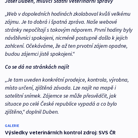
Josef Duben, mluvčí Státní veterinární správy
„Web v dopoledních hodinách zkolaboval kvůli velkému
zájmu. Je to dobrá i špatná zpráva. Naše webové
stránky nepočítají s takovým náporem. První hodiny byly
návštěvníci spokojeni, nicméně postupně došlo k jejich
zahlcení. Očekáváme, že až ten prvotní zájem opadne,
budou zájemci jistě spokojeni.“
Co se dá na stránkách najít
„Je tam uveden konkrétní prodejce, kontrola, výrobna,
místo určení, zjištěná závada. Lze najít na mapě i
satelitní snímek. Zájemce se může přesvědčit, jak
situace po celé České republice vypadá a co bylo
zjištěno,“ doplnil Duben.
GALERIE
Výsledky veterinárních kontrol zdroj: SVS ČR