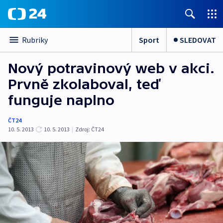
Sport
SLEDOVAT
Rubriky
Nový potravinový web v akci.
Prvně zkolaboval, teď
funguje naplno
ČT24
10. 5. 2013
10. 5. 2013
|
Zdroj:
ČT24