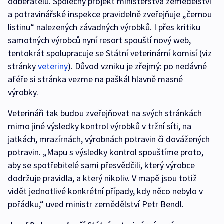
odběratelů. Společný projekt ministerstva zemědělství
a potravinářské inspekce pravidelně zveřejňuje „černou
listinu“ nalezených závadných výrobků. I přes kritiku
samotných výrobců nyní resort spouští nový web,
tentokrát spolupracuje se Státní veterinární komisí (viz
stránky
veteriny
). Důvod vzniku je zřejmý: po nedávné
aféře si stránka vezme na paškál hlavně masné
výrobky.
Veterináři tak budou zveřejňovat na svých stránkách
mimo jiné výsledky kontrol výrobků v tržní síti, na
jatkách, mrazírnách, výrobnách potravin či dovážených
potravin. „Mapu s výsledky kontrol spouštíme proto,
aby se spotřebitelé sami přesvědčili, který výrobce
dodržuje pravidla, a který nikoliv. V mapě jsou totiž
vidět jednotlivé konkrétní případy, kdy něco nebylo v
pořádku,“ uved ministr zemědělství Petr Bendl.