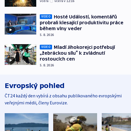
včera
včera v 12:16
Hosté Událostí, komentářů
VIDEO
probrali klesající produktivitu práce
během vlny veder
5. 8. 2026
Mladí Jihokorejci potřebují
VIDEO
„žebráckou sílu“ k zvládnutí
rostoucích cen
5. 8. 2026
Evropský pohled
ČT24 každý den vybírá z obsahu publikovaného evropskými
veřejnými médii, členy Eurovize.