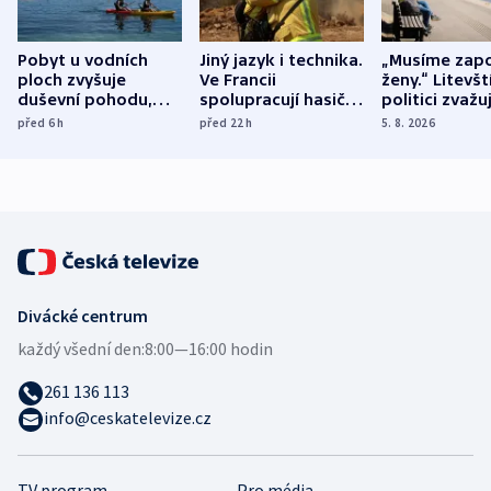
Pobyt u vodních
Jiný jazyk i technika.
„Musíme zapo
ploch zvyšuje
Ve Francii
ženy.“ Litevšt
duševní pohodu,
spolupracují hasiči z
politici zvažuj
ukázala
různých zemí
dohodu o
před 6
h
před 22
h
5. 8. 2026
mezinárodní studie
demografii
Divácké centrum
každý všední den:
8:00—16:00 hodin
261 136 113
info@ceskatelevize.cz
TV program
Pro média