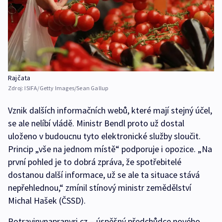
Rajčata
Zdroj:
ISIFA/Getty Images/Sean Gallup
Vznik dalších informačních webů, které mají stejný účel,
se ale nelíbí vládě. Ministr Bendl proto už dostal
uloženo v budoucnu tyto elektronické služby sloučit.
Princip „vše na jednom místě“ podporuje i opozice. „Na
první pohled je to dobrá zpráva, že spotřebitelé
dostanou další informace, už se ale ta situace stává
nepřehlednou,“ zmínil stínový ministr zemědělství
Michal Hašek (ČSSD).
Potravinynapranyri.cz – úspěšný předchůdce nového