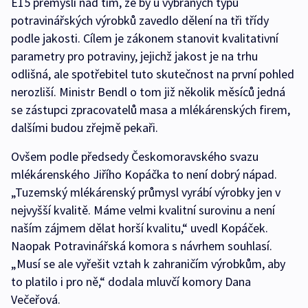
E15 přemýšlí nad tím, že by u vybraných typů
potravinářských výrobků zavedlo dělení na tři třídy
podle jakosti. Cílem je zákonem stanovit kvalitativní
parametry pro potraviny, jejichž jakost je na trhu
odlišná, ale spotřebitel tuto skutečnost na první pohled
nerozliší. Ministr Bendl o tom již několik měsíců jedná
se zástupci zpracovatelů masa a mlékárenských firem,
dalšími budou zřejmě pekaři.
Ovšem podle předsedy Českomoravského svazu
mlékárenského Jiřího Kopáčka to není dobrý nápad.
„Tuzemský mlékárenský průmysl vyrábí výrobky jen v
nejvyšší kvalitě. Máme velmi kvalitní surovinu a není
naším zájmem dělat horší kvalitu,“ uvedl Kopáček.
Naopak Potravinářská komora s návrhem souhlasí.
„Musí se ale vyřešit vztah k zahraničím výrobkům, aby
to platilo i pro ně,“ dodala mluvčí komory Dana
Večeřová.