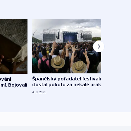
Španělský pořadatel festivalu
ováni
Lesn
dostal pokutu za nekalé praktiky
mí. Bojovali
dopa
zdrav
4. 8. 2026
4. 8. 20