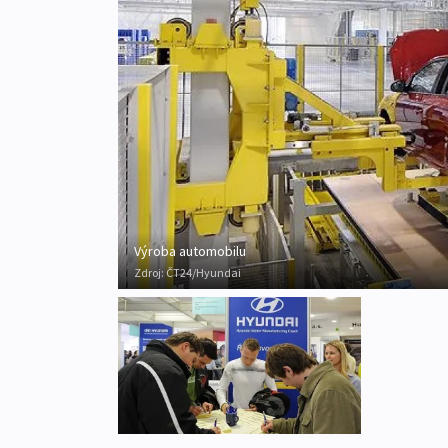
Výroba automobilu
Zdroj:
ČT24/Hyundai