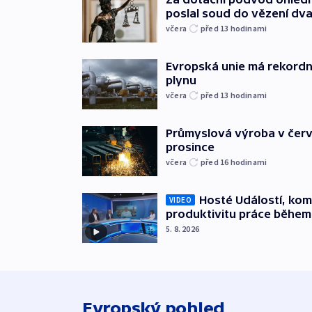
poslal soud do vězení dv
včera
před 13
hodinami
Evropská unie má rekordn
plynu
včera
před 13
hodinami
Průmyslová výroba v červ
prosince
včera
před 16
hodinami
Hosté Událostí, kome
VIDEO
produktivitu práce během
5. 8. 2026
Evropský pohled