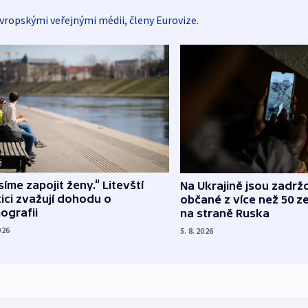
vropskými veřejnými médii, členy Eurovize.
íme zapojit ženy.“ Litevští
Na Ukrajině jsou zadrž
tici zvažují dohodu o
občané z více než 50 ze
ografii
na straně Ruska
026
5. 8. 2026