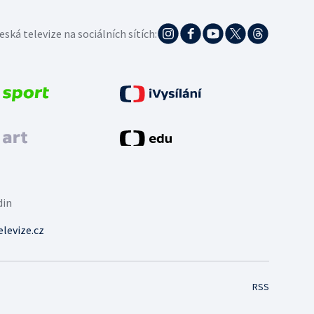
eská televize na sociálních sítích:
din
levize.cz
RSS