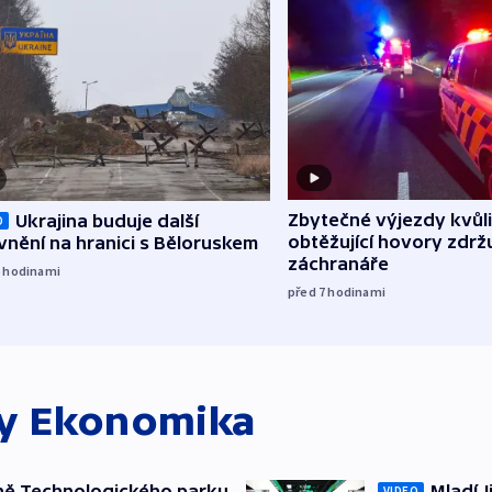
Zbytečné výjezdy kvůli
Ukrajina buduje další
O
obtěžující hovory zdržu
nění na hranici s Běloruskem
záchranáře
6
hodinami
před 7
hodinami
ky
Ekonomika
ně Technologického parku
Mladí J
VIDEO