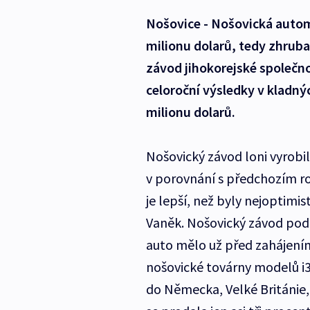
Nošovice - Nošovická automo
milionu dolarů, tedy zhruba
závod jihokorejské společno
celoroční výsledky v kladnýc
milionu dolarů.
Nošovický závod loni vyrobil
v porovnání s předchozím ro
je lepší, než byly nejoptimi
Vaněk. Nošovický závod podl
auto mělo už před zahájením 
nošovické továrny modelů i3
do Německa, Velké Británie, 