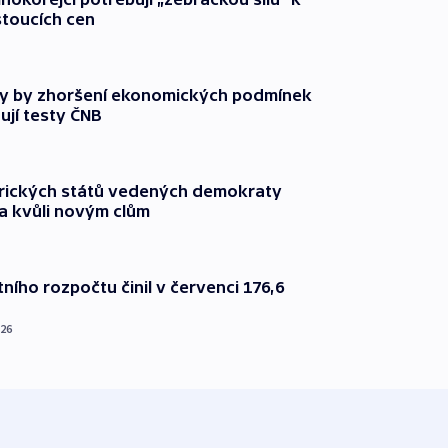
stoucích cen
y by zhoršení ekonomických podmínek
ují testy ČNB
rických států vedených demokraty
a kvůli novým clům
ního rozpočtu činil v červenci 176,6
026