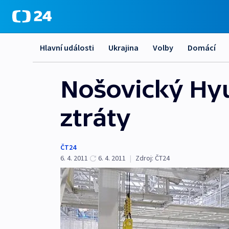
Hlavní události
Ukrajina
Volby
Domácí
Nošovický Hyu
ztráty
ČT24
6. 4. 2011
6. 4. 2011
|
Zdroj:
ČT24