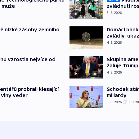
a muže
zvládnutí ro
5. 8. 2026
ě nízké zásoby zemního
Domácí bank
zvládly, ukaz
4. 8. 2026
nu vzrostla nejvíce od
Skupina ame
žaluje Trump
4. 8. 2026
Schodek stát
ntářů probrali klesající
miliardy
 vlny veder
3. 8. 2026
3. 8. 2