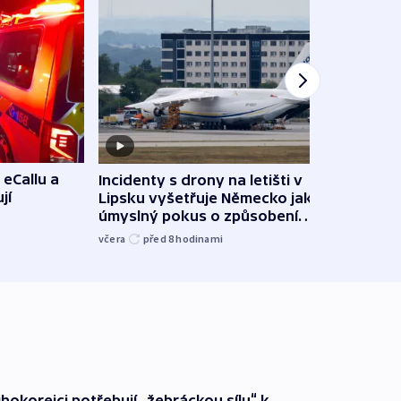
 eCallu a
Incidenty s drony na letišti v
Klima
jí
Lipsku vyšetřuje Německo jako
podn
úmyslný pokus o způsobení
i sví
exploze
včera
před 8
hodinami
včera
ihokorejci potřebují „žebráckou sílu“ k