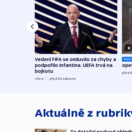
Vedení FIFA se omluvilo za chyby a
VIDE
podpořilo Infantina. UEFA trvá na
opev
bojkotu
před 
včera
před 6
hodinami
Aktuálně z rubri
Za dotační podvod ohled