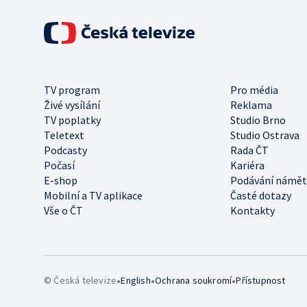
TV program
Pro média
Živé vysílání
Reklama
TV poplatky
Studio Brno
Teletext
Studio Ostrava
Podcasty
Rada ČT
Počasí
Kariéra
E-shop
Podávání námět
Mobilní a TV aplikace
Časté dotazy
Vše o ČT
Kontakty
•
•
•
© Česká televize
English
Ochrana soukromí
Přístupnost