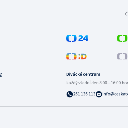
Č
Divácké centrum
ů
každý všední den:
8:00—16:00 ho
261 136 113
info@ceskate