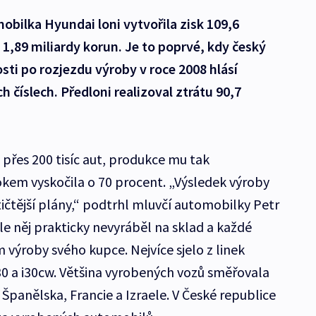
bilka Hyundai loni vytvořila zisk 109,6
 1,89 miliardy korun. Je to poprvé, kdy český
sti po rozjezdu výroby v roce 2008 hlásí
h číslech. Předloni realizoval ztrátu 90,7
 přes 200 tisíc aut, produkce mu tak
kem vyskočila o 70 procent. „Výsledek výroby
stičtější plány,“ podtrhl mluvčí automobilky Petr
e něj prakticky nevyráběl na sklad a každé
výroby svého kupce. Nejvíce sjelo z linek
0 a i30cw. Většina vyrobených vozů směřovala
Španělska, Francie a Izraele. V České republice