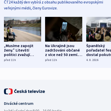
ČT24 každý den vybírá z obsahu publikovaného evropskými
veřejnými médii, členy Eurovize.
„Musíme zapojit
Na Ukrajině jsou
Španělský
ženy.“ Litevští
zadržováni občané
pořadatel fes
politici zvažují
z více než 50 zemí.
dostal pokut
dohodu o
Bojovali na straně
nekalé prakti
před 11
h
před 12
h
4. 8. 2026
demografii
Ruska
Divácké centrum
každý všední den:
8:00—16:00 hodin