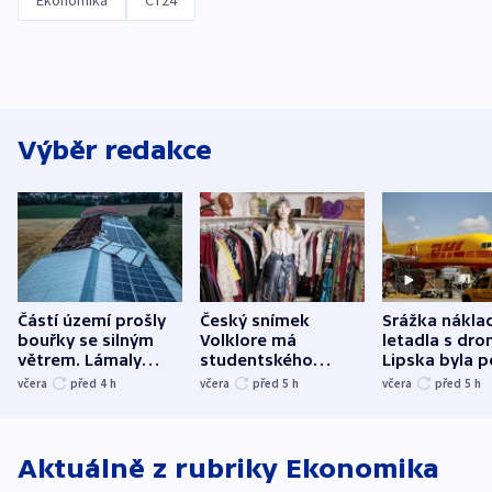
Ekonomika
ČT24
Výběr redakce
Částí území prošly
Český snímek
Srážka nákla
bouřky se silným
Volklore má
letadla s dr
větrem. Lámaly
studentského
Lipska byla p
stromy a poničily
Oscara, zabojuje o
německého mi
včera
před 4
h
včera
před 5
h
včera
před 5
h
střechu
cenu za krátký film
hybridní útok
Aktuálně z rubriky
Ekonomika