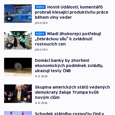
Hosté Událostí, komentářů
VIDEO
probrali klesající produktivitu práce
během vlny veder
před 18
h
Mladí Jihokorejci potřebují
VIDEO
„žebráckou sílu“ k zvládnutí
rostoucích cen
před 19
h
Domácí banky by zhoršení
ekonomických podmínek zvládly,
ukazují testy ČNB
4. 8. 2026
Skupina amerických států vedených
demokraty žaluje Trumpa kvůli
novým clům
4. 8. 2026
Schodek státního rozpočtu činil v