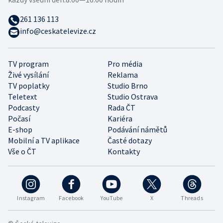
261 136 113
info@ceskatelevize.cz
TV program
Pro média
Živé vysílání
Reklama
TV poplatky
Studio Brno
Teletext
Studio Ostrava
Podcasty
Rada ČT
Počasí
Kariéra
E-shop
Podávání námětů
Mobilní a TV aplikace
Časté dotazy
Vše o ČT
Kontakty
Instagram
Facebook
YouTube
X
Threads